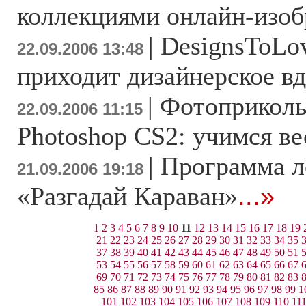
коллекциями онлайн-изо
|
DesignsToLov
22.09.2006 13:48
приходит дизайнерское в
|
Фотоприкол
22.09.2006 11:15
Photoshop CS2: учимся ве
|
Программа л
21.09.2006 19:18
«Разгадай Караван»
...»
1
2
3
4
5
6
7
8
9
10
11
12
13
14
15
16
17
18
19
21
22
23
24
25
26
27
28
29
30
31
32
33
34
35
37
38
39
40
41
42
43
44
45
46
47
48
49
50
51
53
54
55
56
57
58
59
60
61
62
63
64
65
66
67
69
70
71
72
73
74
75
76
77
78
79
80
81
82
83
85
86
87
88
89
90
91
92
93
94
95
96
97
98
99
1
101
102
103
104
105
106
107
108
109
110
11