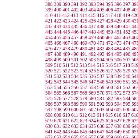
388
389
390
391
392
393
394
395
396
397
39
399
400
401
402
403
404
405
406
407
408
40
410
411
412
413
414
415
416
417
418
419
42
421
422
423
424
425
426
427
428
429
430
43
432
433
434
435
436
437
438
439
440
441
44
443
444
445
446
447
448
449
450
451
452
45
454
455
456
457
458
459
460
461
462
463
46
465
466
467
468
469
470
471
472
473
474
47
476
477
478
479
480
481
482
483
484
485
48
487
488
489
490
491
492
493
494
495
496
49
498
499
500
501
502
503
504
505
506
507
50
509
510
511
512
513
514
515
516
517
518
51
520
521
522
523
524
525
526
527
528
529
53
531
532
533
534
535
536
537
538
539
540
54
542
543
544
545
546
547
548
549
550
551
55
553
554
555
556
557
558
559
560
561
562
56
564
565
566
567
568
569
570
571
572
573
57
575
576
577
578
579
580
581
582
583
584
58
586
587
588
589
590
591
592
593
594
595
59
597
598
599
600
601
602
603
604
605
606
60
608
609
610
611
612
613
614
615
616
617
61
619
620
621
622
623
624
625
626
627
628
62
630
631
632
633
634
635
636
637
638
639
64
641
642
643
644
645
646
647
648
649
650
65
652
653
654
655
656
657
658
659
660
661
66