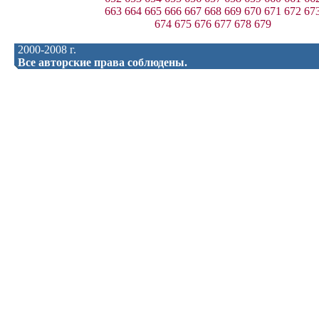
663
664
665
666
667
668
669
670
671
672
67
674
675
676
677
678
679
2000-2008 г.
Все авторские права соблюдены.