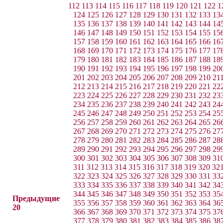
112
113
114
115
116
117
118
119
120
121
122
1
124
125
126
127
128
129
130
131
132
133
13
135
136
137
138
139
140
141
142
143
144
14
146
147
148
149
150
151
152
153
154
155
15
157
158
159
160
161
162
163
164
165
166
16
168
169
170
171
172
173
174
175
176
177
17
179
180
181
182
183
184
185
186
187
188
18
190
191
192
193
194
195
196
197
198
199
20
201
202
203
204
205
206
207
208
209
210
21
212
213
214
215
216
217
218
219
220
221
22
223
224
225
226
227
228
229
230
231
232
23
234
235
236
237
238
239
240
241
242
243
24
245
246
247
248
249
250
251
252
253
254
25
256
257
258
259
260
261
262
263
264
265
26
267
268
269
270
271
272
273
274
275
276
27
278
279
280
281
282
283
284
285
286
287
28
289
290
291
292
293
294
295
296
297
298
29
300
301
302
303
304
305
306
307
308
309
31
311
312
313
314
315
316
317
318
319
320
32
322
323
324
325
326
327
328
329
330
331
33
333
334
335
336
337
338
339
340
341
342
34
344
345
346
347
348
349
350
351
352
353
35
Предыдущие
355
356
357
358
359
360
361
362
363
364
36
20
366
367
368
369
370
371
372
373
374
375
37
377
378
379
380
381
382
383
384
385
386
38