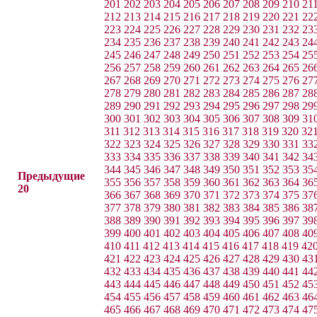
201
202
203
204
205
206
207
208
209
210
21
212
213
214
215
216
217
218
219
220
221
22
223
224
225
226
227
228
229
230
231
232
23
234
235
236
237
238
239
240
241
242
243
24
245
246
247
248
249
250
251
252
253
254
25
256
257
258
259
260
261
262
263
264
265
26
267
268
269
270
271
272
273
274
275
276
27
278
279
280
281
282
283
284
285
286
287
28
289
290
291
292
293
294
295
296
297
298
29
300
301
302
303
304
305
306
307
308
309
31
311
312
313
314
315
316
317
318
319
320
32
322
323
324
325
326
327
328
329
330
331
33
333
334
335
336
337
338
339
340
341
342
34
344
345
346
347
348
349
350
351
352
353
35
Предыдущие
355
356
357
358
359
360
361
362
363
364
36
20
366
367
368
369
370
371
372
373
374
375
37
377
378
379
380
381
382
383
384
385
386
38
388
389
390
391
392
393
394
395
396
397
39
399
400
401
402
403
404
405
406
407
408
40
410
411
412
413
414
415
416
417
418
419
42
421
422
423
424
425
426
427
428
429
430
43
432
433
434
435
436
437
438
439
440
441
44
443
444
445
446
447
448
449
450
451
452
45
454
455
456
457
458
459
460
461
462
463
46
465
466
467
468
469
470
471
472
473
474
47