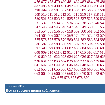
476
477
478
479
480
481
482
483
484
485
48
487
488
489
490
491
492
493
494
495
496
49
498
499
500
501
502
503
504
505
506
507
50
509
510
511
512
513
514
515
516
517
518
51
520
521
522
523
524
525
526
527
528
529
53
531
532
533
534
535
536
537
538
539
540
54
542
543
544
545
546
547
548
549
550
551
55
553
554
555
556
557
558
559
560
561
562
56
564
565
566
567
568
569
570
571
572
573
57
575
576
577
578
579
580
581
582
583
584
58
586
587
588
589
590
591
592
593
594
595
59
597
598
599
600
601
602
603
604
605
606
60
608
609
610
611
612
613
614
615
616
617
61
619
620
621
622
623
624
625
626
627
628
62
630
631
632
633
634
635
636
637
638
639
64
641
642
643
644
645
646
647
648
649
650
65
652
653
654
655
656
657
658
659
660
661
66
663
664
665
666
667
668
669
670
671
672
67
674
675
676
677
678
679
2000-2008 г.
Все авторские права соблюдены.