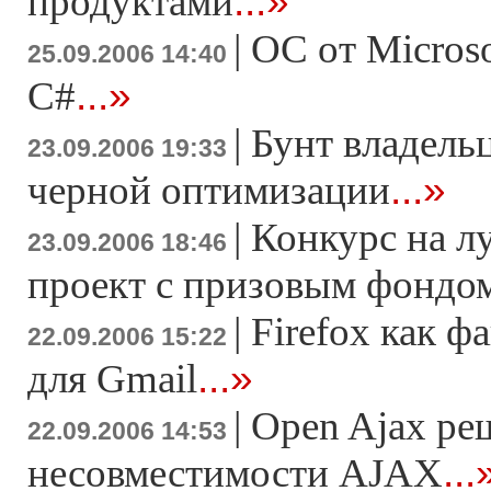
...»
продуктами
|
ОС от Microso
25.09.2006 14:40
...»
C#
|
Бунт владель
23.09.2006 19:33
...»
черной оптимизации
|
Конкурс на л
23.09.2006 18:46
проект с призовым фондо
|
Firefox как 
22.09.2006 15:22
...»
для Gmail
|
Open Ajax ре
22.09.2006 14:53
...
несовместимости AJAX