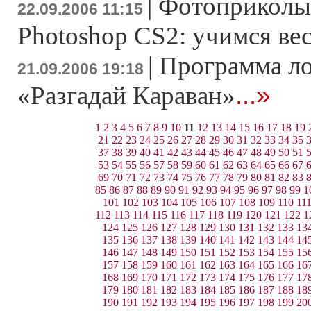
|
Фотоприколы
22.09.2006 11:15
Photoshop CS2: учимся вес
|
Программа л
21.09.2006 19:18
...»
«Разгадай Караван»
1
2
3
4
5
6
7
8
9
10
11
12
13
14
15
16
17
18
19
21
22
23
24
25
26
27
28
29
30
31
32
33
34
35
37
38
39
40
41
42
43
44
45
46
47
48
49
50
51
53
54
55
56
57
58
59
60
61
62
63
64
65
66
67
69
70
71
72
73
74
75
76
77
78
79
80
81
82
83
85
86
87
88
89
90
91
92
93
94
95
96
97
98
99
1
101
102
103
104
105
106
107
108
109
110
11
112
113
114
115
116
117
118
119
120
121
122
1
124
125
126
127
128
129
130
131
132
133
13
135
136
137
138
139
140
141
142
143
144
14
146
147
148
149
150
151
152
153
154
155
15
157
158
159
160
161
162
163
164
165
166
16
168
169
170
171
172
173
174
175
176
177
17
179
180
181
182
183
184
185
186
187
188
18
190
191
192
193
194
195
196
197
198
199
20