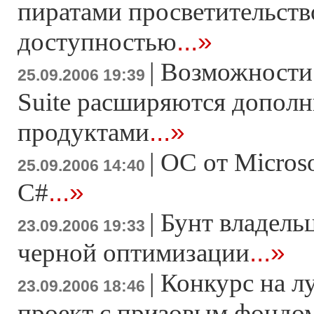
пиратами просветительств
...»
доступностью
|
Возможности 
25.09.2006 19:39
Suite расширяются допол
...»
продуктами
|
ОС от Microso
25.09.2006 14:40
...»
C#
|
Бунт владель
23.09.2006 19:33
...»
черной оптимизации
|
Конкурс на л
23.09.2006 18:46
проект с призовым фондо