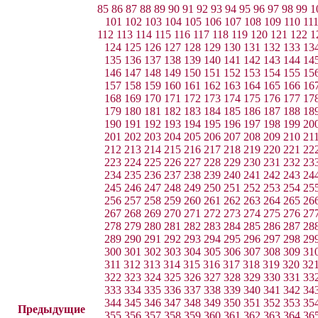
85
86
87
88
89
90
91
92
93
94
95
96
97
98
99
1
101
102
103
104
105
106
107
108
109
110
11
112
113
114
115
116
117
118
119
120
121
122
1
124
125
126
127
128
129
130
131
132
133
13
135
136
137
138
139
140
141
142
143
144
14
146
147
148
149
150
151
152
153
154
155
15
157
158
159
160
161
162
163
164
165
166
16
168
169
170
171
172
173
174
175
176
177
17
179
180
181
182
183
184
185
186
187
188
18
190
191
192
193
194
195
196
197
198
199
20
201
202
203
204
205
206
207
208
209
210
21
212
213
214
215
216
217
218
219
220
221
22
223
224
225
226
227
228
229
230
231
232
23
234
235
236
237
238
239
240
241
242
243
24
245
246
247
248
249
250
251
252
253
254
25
256
257
258
259
260
261
262
263
264
265
26
267
268
269
270
271
272
273
274
275
276
27
278
279
280
281
282
283
284
285
286
287
28
289
290
291
292
293
294
295
296
297
298
29
300
301
302
303
304
305
306
307
308
309
31
311
312
313
314
315
316
317
318
319
320
32
322
323
324
325
326
327
328
329
330
331
33
333
334
335
336
337
338
339
340
341
342
34
344
345
346
347
348
349
350
351
352
353
35
Предыдущие
355
356
357
358
359
360
361
362
363
364
36