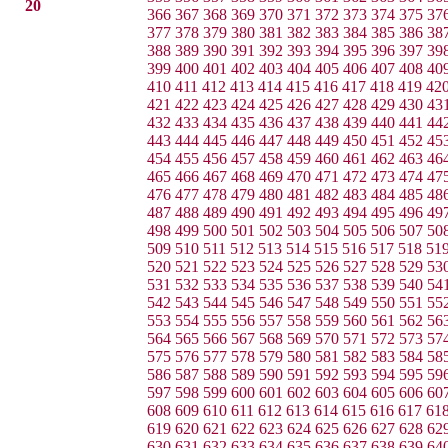
20
366
367
368
369
370
371
372
373
374
375
37
377
378
379
380
381
382
383
384
385
386
38
388
389
390
391
392
393
394
395
396
397
39
399
400
401
402
403
404
405
406
407
408
40
410
411
412
413
414
415
416
417
418
419
42
421
422
423
424
425
426
427
428
429
430
43
432
433
434
435
436
437
438
439
440
441
44
443
444
445
446
447
448
449
450
451
452
45
454
455
456
457
458
459
460
461
462
463
46
465
466
467
468
469
470
471
472
473
474
47
476
477
478
479
480
481
482
483
484
485
48
487
488
489
490
491
492
493
494
495
496
49
498
499
500
501
502
503
504
505
506
507
50
509
510
511
512
513
514
515
516
517
518
51
520
521
522
523
524
525
526
527
528
529
53
531
532
533
534
535
536
537
538
539
540
54
542
543
544
545
546
547
548
549
550
551
55
553
554
555
556
557
558
559
560
561
562
56
564
565
566
567
568
569
570
571
572
573
57
575
576
577
578
579
580
581
582
583
584
58
586
587
588
589
590
591
592
593
594
595
59
597
598
599
600
601
602
603
604
605
606
60
608
609
610
611
612
613
614
615
616
617
61
619
620
621
622
623
624
625
626
627
628
62
630
631
632
633
634
635
636
637
638
639
64