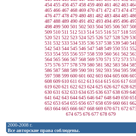
454
455
456
457
458
459
460
461
462
463
46
465
466
467
468
469
470
471
472
473
474
47
476
477
478
479
480
481
482
483
484
485
48
487
488
489
490
491
492
493
494
495
496
49
498
499
500
501
502
503
504
505
506
507
50
509
510
511
512
513
514
515
516
517
518
51
520
521
522
523
524
525
526
527
528
529
53
531
532
533
534
535
536
537
538
539
540
54
542
543
544
545
546
547
548
549
550
551
55
553
554
555
556
557
558
559
560
561
562
56
564
565
566
567
568
569
570
571
572
573
57
575
576
577
578
579
580
581
582
583
584
58
586
587
588
589
590
591
592
593
594
595
59
597
598
599
600
601
602
603
604
605
606
60
608
609
610
611
612
613
614
615
616
617
61
619
620
621
622
623
624
625
626
627
628
62
630
631
632
633
634
635
636
637
638
639
64
641
642
643
644
645
646
647
648
649
650
65
652
653
654
655
656
657
658
659
660
661
66
663
664
665
666
667
668
669
670
671
672
67
674
675
676
677
678
679
2000-2008 г.
Все авторские права соблюдены.