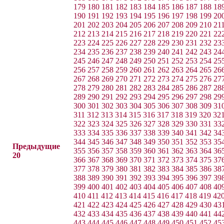
179
180
181
182
183
184
185
186
187
188
18
190
191
192
193
194
195
196
197
198
199
20
201
202
203
204
205
206
207
208
209
210
21
212
213
214
215
216
217
218
219
220
221
22
223
224
225
226
227
228
229
230
231
232
23
234
235
236
237
238
239
240
241
242
243
24
245
246
247
248
249
250
251
252
253
254
25
256
257
258
259
260
261
262
263
264
265
26
267
268
269
270
271
272
273
274
275
276
27
278
279
280
281
282
283
284
285
286
287
28
289
290
291
292
293
294
295
296
297
298
29
300
301
302
303
304
305
306
307
308
309
31
311
312
313
314
315
316
317
318
319
320
32
322
323
324
325
326
327
328
329
330
331
33
333
334
335
336
337
338
339
340
341
342
34
344
345
346
347
348
349
350
351
352
353
35
Предыдущие
355
356
357
358
359
360
361
362
363
364
36
20
366
367
368
369
370
371
372
373
374
375
37
377
378
379
380
381
382
383
384
385
386
38
388
389
390
391
392
393
394
395
396
397
39
399
400
401
402
403
404
405
406
407
408
40
410
411
412
413
414
415
416
417
418
419
42
421
422
423
424
425
426
427
428
429
430
43
432
433
434
435
436
437
438
439
440
441
44
443
444
445
446
447
448
449
450
451
452
45