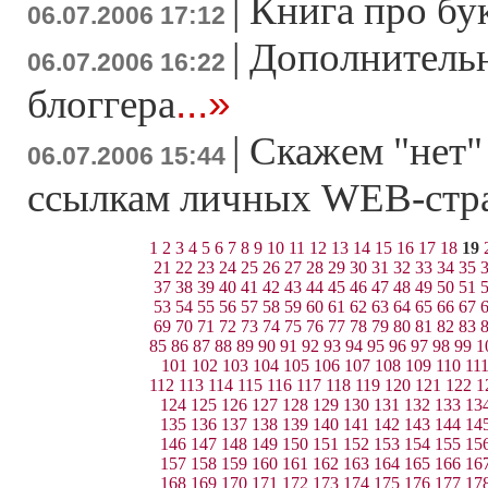
|
Книга про бу
06.07.2006 17:12
|
Дополнительн
06.07.2006 16:22
...»
блоггера
|
Скажем "нет
06.07.2006 15:44
ссылкам личных WEB-стр
1
2
3
4
5
6
7
8
9
10
11
12
13
14
15
16
17
18
19
21
22
23
24
25
26
27
28
29
30
31
32
33
34
35
37
38
39
40
41
42
43
44
45
46
47
48
49
50
51
53
54
55
56
57
58
59
60
61
62
63
64
65
66
67
69
70
71
72
73
74
75
76
77
78
79
80
81
82
83
85
86
87
88
89
90
91
92
93
94
95
96
97
98
99
1
101
102
103
104
105
106
107
108
109
110
11
112
113
114
115
116
117
118
119
120
121
122
1
124
125
126
127
128
129
130
131
132
133
13
135
136
137
138
139
140
141
142
143
144
14
146
147
148
149
150
151
152
153
154
155
15
157
158
159
160
161
162
163
164
165
166
16
168
169
170
171
172
173
174
175
176
177
17