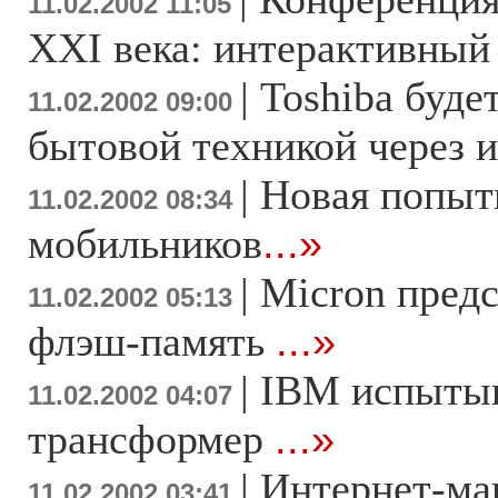
11.02.2002 11:05
XXI века: интерактивный
|
Тоshiba буде
11.02.2002 09:00
бытовой техникой через 
|
Новая попытк
11.02.2002 08:34
мобильников
...»
|
Micron пред
11.02.2002 05:13
флэш-память
...»
|
IBM испытыв
11.02.2002 04:07
трансформер
...»
|
Интернет-ма
11.02.2002 03:41