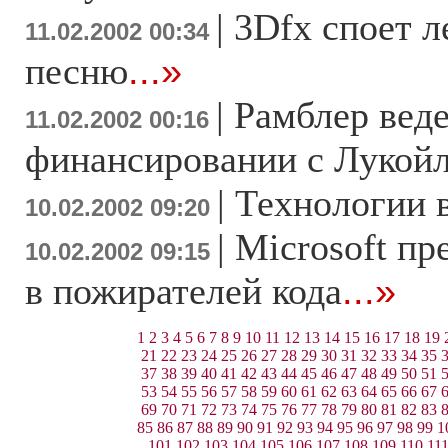
|
3Dfx споет 
11.02.2002 00:34
песню
...»
|
Рамблер веде
11.02.2002 00:16
финансировании с Лукой
|
Технологии 
10.02.2002 09:20
|
Microsoft пр
10.02.2002 09:15
в пожирателей кода
...»
1
2
3
4
5
6
7
8
9
10
11
12
13
14
15
16
17
18
19
21
22
23
24
25
26
27
28
29
30
31
32
33
34
35
37
38
39
40
41
42
43
44
45
46
47
48
49
50
51
53
54
55
56
57
58
59
60
61
62
63
64
65
66
67
69
70
71
72
73
74
75
76
77
78
79
80
81
82
83
85
86
87
88
89
90
91
92
93
94
95
96
97
98
99
1
101
102
103
104
105
106
107
108
109
110
11