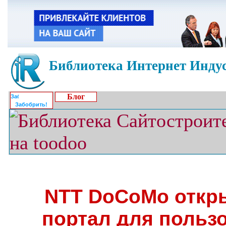
Библиотека Интернет Индус
Блог
Забобрить!
NTT DoCoMo откры
портал для польз