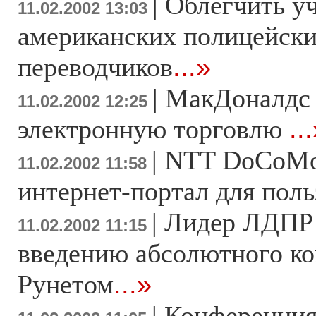
|
Облегчить у
11.02.2002 13:03
американских полицейских
переводчиков
...»
|
МакДоналдс 
11.02.2002 12:25
электронную торговлю
..
|
NTT DoCoMo
11.02.2002 11:58
интернет-портал для пол
|
Лидер ЛДПР 
11.02.2002 11:15
введению абсолютного ко
Рунетом
...»
|
Конференция