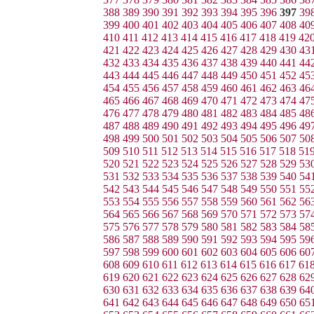
388
389
390
391
392
393
394
395
396
397
39
399
400
401
402
403
404
405
406
407
408
40
410
411
412
413
414
415
416
417
418
419
42
421
422
423
424
425
426
427
428
429
430
43
432
433
434
435
436
437
438
439
440
441
44
443
444
445
446
447
448
449
450
451
452
45
454
455
456
457
458
459
460
461
462
463
46
465
466
467
468
469
470
471
472
473
474
47
476
477
478
479
480
481
482
483
484
485
48
487
488
489
490
491
492
493
494
495
496
49
498
499
500
501
502
503
504
505
506
507
50
509
510
511
512
513
514
515
516
517
518
51
520
521
522
523
524
525
526
527
528
529
53
531
532
533
534
535
536
537
538
539
540
54
542
543
544
545
546
547
548
549
550
551
55
553
554
555
556
557
558
559
560
561
562
56
564
565
566
567
568
569
570
571
572
573
57
575
576
577
578
579
580
581
582
583
584
58
586
587
588
589
590
591
592
593
594
595
59
597
598
599
600
601
602
603
604
605
606
60
608
609
610
611
612
613
614
615
616
617
61
619
620
621
622
623
624
625
626
627
628
62
630
631
632
633
634
635
636
637
638
639
64
641
642
643
644
645
646
647
648
649
650
65