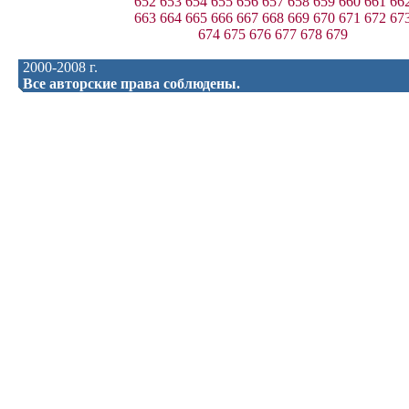
652
653
654
655
656
657
658
659
660
661
66
663
664
665
666
667
668
669
670
671
672
67
674
675
676
677
678
679
2000-2008 г.
Все авторские права соблюдены.