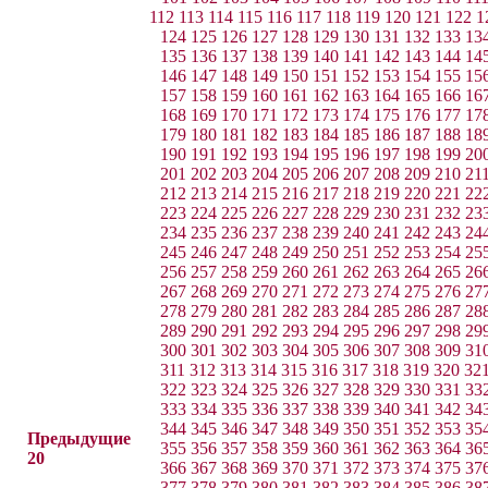
112
113
114
115
116
117
118
119
120
121
122
1
124
125
126
127
128
129
130
131
132
133
13
135
136
137
138
139
140
141
142
143
144
14
146
147
148
149
150
151
152
153
154
155
15
157
158
159
160
161
162
163
164
165
166
16
168
169
170
171
172
173
174
175
176
177
17
179
180
181
182
183
184
185
186
187
188
18
190
191
192
193
194
195
196
197
198
199
20
201
202
203
204
205
206
207
208
209
210
21
212
213
214
215
216
217
218
219
220
221
22
223
224
225
226
227
228
229
230
231
232
23
234
235
236
237
238
239
240
241
242
243
24
245
246
247
248
249
250
251
252
253
254
25
256
257
258
259
260
261
262
263
264
265
26
267
268
269
270
271
272
273
274
275
276
27
278
279
280
281
282
283
284
285
286
287
28
289
290
291
292
293
294
295
296
297
298
29
300
301
302
303
304
305
306
307
308
309
31
311
312
313
314
315
316
317
318
319
320
32
322
323
324
325
326
327
328
329
330
331
33
333
334
335
336
337
338
339
340
341
342
34
344
345
346
347
348
349
350
351
352
353
35
Предыдущие
355
356
357
358
359
360
361
362
363
364
36
20
366
367
368
369
370
371
372
373
374
375
37
377
378
379
380
381
382
383
384
385
386
38