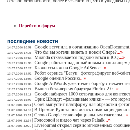
сетевой безопасности, более 63% считают, что в ушедшем го
Перейти в форум
последние новости
|
Google вступила в организацию OpenDocument
14.07.2006 10:58
|
Что бы вы хотели видеть в новой Опере?
...»
13.07.2006 17:38
|
Miranda отказывается подключаться к ICQ
...»
13.07.2006 15:56
|
Google работает над онлайновым хранилищем д
13.07.2006 15:39
|
Блоки ссылок на Google AdSence
...»
13.07.2006 15:27
|
Робот сервиса "Бегун" фотографирует веб-сайт
13.07.2006 14:52
|
Google оценил Россию
...»
13.07.2006 14:04
|
Google AdWords ужесточает борьбу с некачес
12.07.2006 19:35
|
Вышла бета-версия браузера Firefox 2.0
...»
12.07.2006 19:22
|
Google набирает 1000 сотрудников для контек
12.07.2006 19:16
|
Эрик Шмидт: «фальшивые клики» — это норм
12.07.2006 19:07
|
Corel выпустит платформу для обработки фотог
11.07.2006 15:04
|
В Премии Рунета появилась номинация для ин
11.07.2006 14:59
|
Слово Google стало официальным глаголом
...»
11.07.2006 13:07
|
Голосовой и видео чат через Paltalk
...»
11.07.2006 12:54
|
LiveJournal открыл сервис мгновенных сообще
11.07.2006 12:26