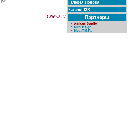
раз.
Галерея Попова
Каталог I2R
CNews.ru
Партнеры
Amicus Studio
NunDesign
MegaTIS.Ru