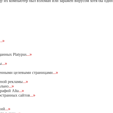
ду их компьютер был взломан или заражен вирусом хотя бы один 
...»
анных Platypus
...»
ы
...»
твенными целевыми страницами
...»
стной рекламы
...»
ально
...»
рафий Alta
...»
остранных сайтов
...»
ний
...»