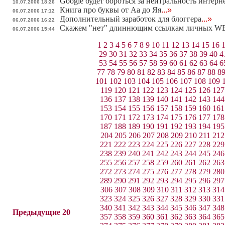
|
Google будет бороться за нейтральность интерне
10.07.2006 18:26
|
Книга про буквы от Аа до Яя
...»
06.07.2006 17:12
|
Дополнительный заработок для блоггера
...»
06.07.2006 16:22
|
Скажем "нет" длиннющим ссылкам личных W
06.07.2006 15:44
1
2
3
4
5
6
7
8
9
10
11
12
13
14
15
16
29
30
31
32
33
34
35
36
37
38
39
40
4
53
54
55
56
57
58
59
60
61
62
63
64
6
77
78
79
80
81
82
83
84
85
86
87
88
8
101
102
103
104
105
106
107
108
109
119
120
121
122
123
124
125
126
127
136
137
138
139
140
141
142
143
144
153
154
155
156
157
158
159
160
161
170
171
172
173
174
175
176
177
178
187
188
189
190
191
192
193
194
195
204
205
206
207
208
209
210
211
212
221
222
223
224
225
226
227
228
229
238
239
240
241
242
243
244
245
246
255
256
257
258
259
260
261
262
263
272
273
274
275
276
277
278
279
280
289
290
291
292
293
294
295
296
297
306
307
308
309
310
311
312
313
314
323
324
325
326
327
328
329
330
331
340
341
342
343
344
345
346
347
348
Предыдущие 20
357
358
359
360
361
362
363
364
365