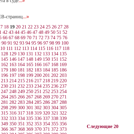
та в суде
...»
EB-страниц
...»
17
18
19
20
21
22
23
24
25
26
27
28
1
42
43
44
45
46
47
48
49
50
51
52
5
66
67
68
69
70
71
72
73
74
75
76
9
90
91
92
93
94
95
96
97
98
99
100
110
111
112
113
114
115
116
117
118
128
129
130
131
132
133
134
135
145
146
147
148
149
150
151
152
162
163
164
165
166
167
168
169
179
180
181
182
183
184
185
186
196
197
198
199
200
201
202
203
213
214
215
216
217
218
219
220
230
231
232
233
234
235
236
237
247
248
249
250
251
252
253
254
264
265
266
267
268
269
270
271
281
282
283
284
285
286
287
288
298
299
300
301
302
303
304
305
315
316
317
318
319
320
321
322
332
333
334
335
336
337
338
339
349
350
351
352
353
354
355
356
Следующие 20
366
367
368
369
370
371
372
373