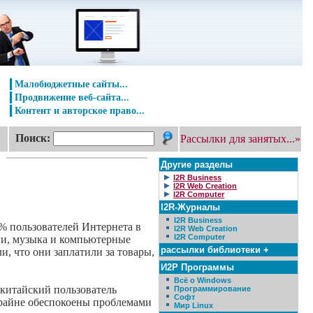
Малобюджетные сайты...
Продвижение веб-сайта...
Контент и авторское право...
Поиск:
Рассылки для занятых...»
Другие разделы
I2R Business
I2R Web Creation
I2R Computer
I2R-Журналы
I2R Business
2% пользователей Интернета в
I2R Web Creation
I2R Computer
ги, музыка и компьютерные
рассылки библиотеки +
, что они заплатили за товары,
И2Р Программы
Всё о Windows
 китайский пользователь
Программирование
Софт
 крайне обеспокоены проблемами
Мир Linux