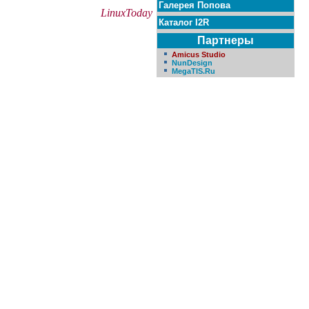
Галерея Попова
LinuxToday
Каталог I2R
Партнеры
Amicus Studio
NunDesign
MegaTIS.Ru