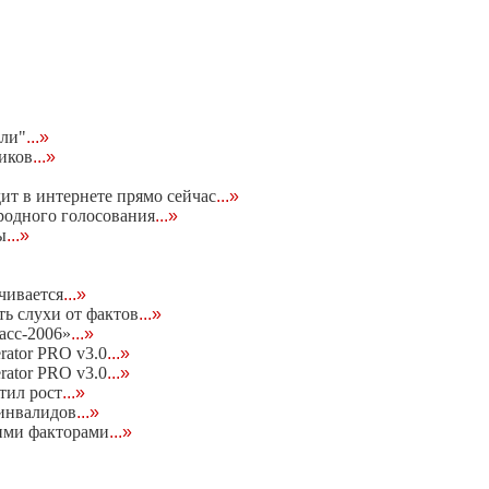
ели"
...»
чиков
...»
дит в интернете прямо сейчас
...»
родного голосования
...»
ы
...»
чивается
...»
ь слухи от фактов
...»
асс-2006»
...»
rator PRO v3.0
...»
rator PRO v3.0
...»
тил рост
...»
 инвалидов
...»
ними факторами
...»