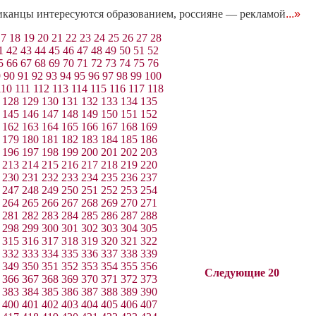
иканцы интересуются образованием, россияне — рекламой
...»
17
18
19
20
21
22
23
24
25
26
27
28
1
42
43
44
45
46
47
48
49
50
51
52
5
66
67
68
69
70
71
72
73
74
75
76
9
90
91
92
93
94
95
96
97
98
99
100
110
111
112
113
114
115
116
117
118
128
129
130
131
132
133
134
135
145
146
147
148
149
150
151
152
162
163
164
165
166
167
168
169
179
180
181
182
183
184
185
186
196
197
198
199
200
201
202
203
213
214
215
216
217
218
219
220
230
231
232
233
234
235
236
237
247
248
249
250
251
252
253
254
264
265
266
267
268
269
270
271
281
282
283
284
285
286
287
288
298
299
300
301
302
303
304
305
315
316
317
318
319
320
321
322
332
333
334
335
336
337
338
339
349
350
351
352
353
354
355
356
Следующие 20
366
367
368
369
370
371
372
373
383
384
385
386
387
388
389
390
400
401
402
403
404
405
406
407