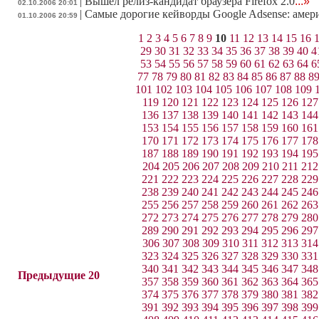
|
Вышел релиз-кандидат браузера Firefox 2.0
...»
02.10.2006 20:01
|
Самые дорогие кейворды Google Adsense: амер
01.10.2006 20:59
1
2
3
4
5
6
7
8
9
10
11
12
13
14
15
16
29
30
31
32
33
34
35
36
37
38
39
40
4
53
54
55
56
57
58
59
60
61
62
63
64
6
77
78
79
80
81
82
83
84
85
86
87
88
8
101
102
103
104
105
106
107
108
109
119
120
121
122
123
124
125
126
127
136
137
138
139
140
141
142
143
144
153
154
155
156
157
158
159
160
161
170
171
172
173
174
175
176
177
178
187
188
189
190
191
192
193
194
195
204
205
206
207
208
209
210
211
212
221
222
223
224
225
226
227
228
229
238
239
240
241
242
243
244
245
246
255
256
257
258
259
260
261
262
263
272
273
274
275
276
277
278
279
280
289
290
291
292
293
294
295
296
297
306
307
308
309
310
311
312
313
314
323
324
325
326
327
328
329
330
331
340
341
342
343
344
345
346
347
348
Предыдущие 20
357
358
359
360
361
362
363
364
365
374
375
376
377
378
379
380
381
382
391
392
393
394
395
396
397
398
399