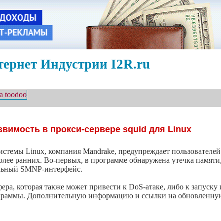
ернет Индустрии I2R.ru
вимость в прокси-сервере squid для Linux
истемы Linux, компания Mandrake, предупреждает пользователей
более ранних. Во-первых, в программе обнаружена утечка памят
нальный SMNP-интерфейс.
ра, которая также может привести к DoS-атаке, либо к запуску 
ограммы. Дополнительную информацию и ссылки на обновленн