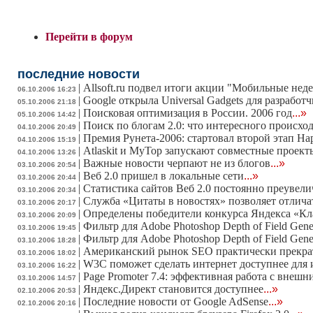
Перейти в форум
последние новости
|
Allsoft.ru подвел итоги акции "Мобильные нед
06.10.2006 16:23
|
Google открыла Universal Gadgets для разработ
05.10.2006 21:18
|
Поисковая оптимизация в России. 2006 год
...»
05.10.2006 14:42
|
Поиск по блогам 2.0: что интересного происхо
04.10.2006 20:49
|
Премия Рунета-2006: стартовал второй этап На
04.10.2006 15:19
|
Atlaskit и MyTop запускают совместные проект
04.10.2006 13:26
|
Важные новости черпают не из блогов
...»
03.10.2006 20:54
|
Веб 2.0 пришел в локальные сети
...»
03.10.2006 20:44
|
Статистика сайтов Веб 2.0 постоянно преувели
03.10.2006 20:34
|
Служба «Цитаты в новостях» позволяет отличат
03.10.2006 20:17
|
Определены победители конкурса Яндекса «Кл
03.10.2006 20:09
|
Фильтр для Adobe Photoshop Depth of Field Gene
03.10.2006 19:45
|
Фильтр для Adobe Photoshop Depth of Field Gene
03.10.2006 18:28
|
Американский рынок SEO практически прекра
03.10.2006 18:02
|
W3C поможет сделать интернет доступнее для
03.10.2006 16:22
|
Page Promoter 7.4: эффективная работа с внеш
03.10.2006 14:57
|
Яндекс.Директ становится доступнее
...»
02.10.2006 20:53
|
Последние новости от Google AdSense
...»
02.10.2006 20:16