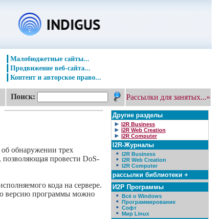
Малобюджетные сайты...
Продвижение веб-сайта...
Контент и авторское право...
Поиск:
Рассылки для занятых...»
Другие разделы
I2R Business
I2R Web Creation
I2R Computer
I2R-Журналы
 об обнаружении трех
I2R Business
и, позволяющая провести DoS-
I2R Web Creation
I2R Computer
рассылки библиотеки +
исполняемого кода на сервере.
И2Р Программы
ую версию программы можно
Всё о Windows
Программирование
Софт
Мир Linux