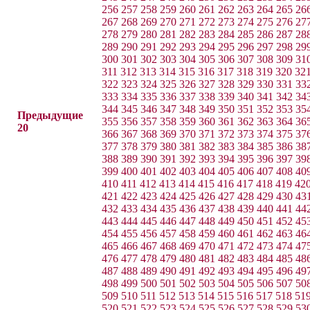
256
257
258
259
260
261
262
263
264
265
26
267
268
269
270
271
272
273
274
275
276
27
278
279
280
281
282
283
284
285
286
287
28
289
290
291
292
293
294
295
296
297
298
29
300
301
302
303
304
305
306
307
308
309
31
311
312
313
314
315
316
317
318
319
320
32
322
323
324
325
326
327
328
329
330
331
33
333
334
335
336
337
338
339
340
341
342
34
344
345
346
347
348
349
350
351
352
353
35
Предыдущие
355
356
357
358
359
360
361
362
363
364
36
20
366
367
368
369
370
371
372
373
374
375
37
377
378
379
380
381
382
383
384
385
386
38
388
389
390
391
392
393
394
395
396
397
39
399
400
401
402
403
404
405
406
407
408
40
410
411
412
413
414
415
416
417
418
419
42
421
422
423
424
425
426
427
428
429
430
43
432
433
434
435
436
437
438
439
440
441
44
443
444
445
446
447
448
449
450
451
452
45
454
455
456
457
458
459
460
461
462
463
46
465
466
467
468
469
470
471
472
473
474
47
476
477
478
479
480
481
482
483
484
485
48
487
488
489
490
491
492
493
494
495
496
49
498
499
500
501
502
503
504
505
506
507
50
509
510
511
512
513
514
515
516
517
518
51
520
521
522
523
524
525
526
527
528
529
53