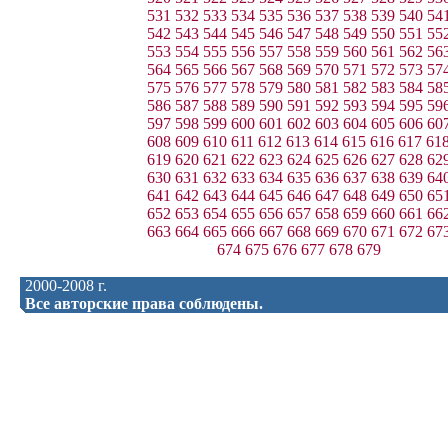
531
532
533
534
535
536
537
538
539
540
54
542
543
544
545
546
547
548
549
550
551
55
553
554
555
556
557
558
559
560
561
562
56
564
565
566
567
568
569
570
571
572
573
57
575
576
577
578
579
580
581
582
583
584
58
586
587
588
589
590
591
592
593
594
595
59
597
598
599
600
601
602
603
604
605
606
60
608
609
610
611
612
613
614
615
616
617
61
619
620
621
622
623
624
625
626
627
628
62
630
631
632
633
634
635
636
637
638
639
64
641
642
643
644
645
646
647
648
649
650
65
652
653
654
655
656
657
658
659
660
661
66
663
664
665
666
667
668
669
670
671
672
67
674
675
676
677
678
679
2000-2008 г.
Все авторские права соблюдены.