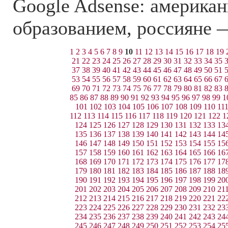
Google Adsense: америка
образованием, россияне 
1
2
3
4
5
6
7
8
9
10
11
12
13
14
15
16
17
18
19
21
22
23
24
25
26
27
28
29
30
31
32
33
34
35
37
38
39
40
41
42
43
44
45
46
47
48
49
50
51
53
54
55
56
57
58
59
60
61
62
63
64
65
66
67
69
70
71
72
73
74
75
76
77
78
79
80
81
82
83
85
86
87
88
89
90
91
92
93
94
95
96
97
98
99
1
101
102
103
104
105
106
107
108
109
110
11
112
113
114
115
116
117
118
119
120
121
122
1
124
125
126
127
128
129
130
131
132
133
13
135
136
137
138
139
140
141
142
143
144
14
146
147
148
149
150
151
152
153
154
155
15
157
158
159
160
161
162
163
164
165
166
16
168
169
170
171
172
173
174
175
176
177
17
179
180
181
182
183
184
185
186
187
188
18
190
191
192
193
194
195
196
197
198
199
20
201
202
203
204
205
206
207
208
209
210
21
212
213
214
215
216
217
218
219
220
221
22
223
224
225
226
227
228
229
230
231
232
23
234
235
236
237
238
239
240
241
242
243
24
245
246
247
248
249
250
251
252
253
254
25