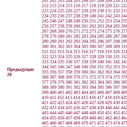
201
202
203
204
205
206
207
208
209
210
21
212
213
214
215
216
217
218
219
220
221
22
223
224
225
226
227
228
229
230
231
232
23
234
235
236
237
238
239
240
241
242
243
24
245
246
247
248
249
250
251
252
253
254
25
256
257
258
259
260
261
262
263
264
265
26
267
268
269
270
271
272
273
274
275
276
27
278
279
280
281
282
283
284
285
286
287
28
289
290
291
292
293
294
295
296
297
298
29
300
301
302
303
304
305
306
307
308
309
31
311
312
313
314
315
316
317
318
319
320
32
322
323
324
325
326
327
328
329
330
331
33
333
334
335
336
337
338
339
340
341
342
34
344
345
346
347
348
349
350
351
352
353
35
Предыдущие
355
356
357
358
359
360
361
362
363
364
36
20
366
367
368
369
370
371
372
373
374
375
37
377
378
379
380
381
382
383
384
385
386
38
388
389
390
391
392
393
394
395
396
397
39
399
400
401
402
403
404
405
406
407
408
40
410
411
412
413
414
415
416
417
418
419
42
421
422
423
424
425
426
427
428
429
430
43
432
433
434
435
436
437
438
439
440
441
44
443
444
445
446
447
448
449
450
451
452
45
454
455
456
457
458
459
460
461
462
463
46
465
466
467
468
469
470
471
472
473
474
47