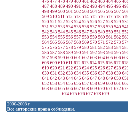
476
477
478
479
480
481
482
483
484
485
48
487
488
489
490
491
492
493
494
495
496
49
498
499
500
501
502
503
504
505
506
507
50
509
510
511
512
513
514
515
516
517
518
51
520
521
522
523
524
525
526
527
528
529
53
531
532
533
534
535
536
537
538
539
540
54
542
543
544
545
546
547
548
549
550
551
55
553
554
555
556
557
558
559
560
561
562
56
564
565
566
567
568
569
570
571
572
573
57
575
576
577
578
579
580
581
582
583
584
58
586
587
588
589
590
591
592
593
594
595
59
597
598
599
600
601
602
603
604
605
606
60
608
609
610
611
612
613
614
615
616
617
61
619
620
621
622
623
624
625
626
627
628
62
630
631
632
633
634
635
636
637
638
639
64
641
642
643
644
645
646
647
648
649
650
65
652
653
654
655
656
657
658
659
660
661
66
663
664
665
666
667
668
669
670
671
672
67
674
675
676
677
678
679
2000-2008 г.
Все авторские права соблюдены.