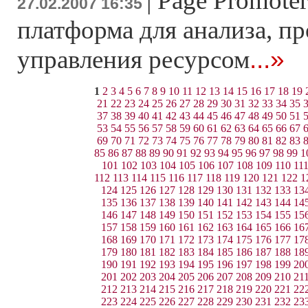
|
Page Promoter
27.02.2007 16:35
платформа для анализа, п
...»
управления ресурсом
1
2
3
4
5
6
7
8
9
10
11
12
13
14
15
16
17
18
19
21
22
23
24
25
26
27
28
29
30
31
32
33
34
35
37
38
39
40
41
42
43
44
45
46
47
48
49
50
51
53
54
55
56
57
58
59
60
61
62
63
64
65
66
67
69
70
71
72
73
74
75
76
77
78
79
80
81
82
83
85
86
87
88
89
90
91
92
93
94
95
96
97
98
99
1
101
102
103
104
105
106
107
108
109
110
11
112
113
114
115
116
117
118
119
120
121
122
1
124
125
126
127
128
129
130
131
132
133
13
135
136
137
138
139
140
141
142
143
144
14
146
147
148
149
150
151
152
153
154
155
15
157
158
159
160
161
162
163
164
165
166
16
168
169
170
171
172
173
174
175
176
177
17
179
180
181
182
183
184
185
186
187
188
18
190
191
192
193
194
195
196
197
198
199
20
201
202
203
204
205
206
207
208
209
210
21
212
213
214
215
216
217
218
219
220
221
22
223
224
225
226
227
228
229
230
231
232
23