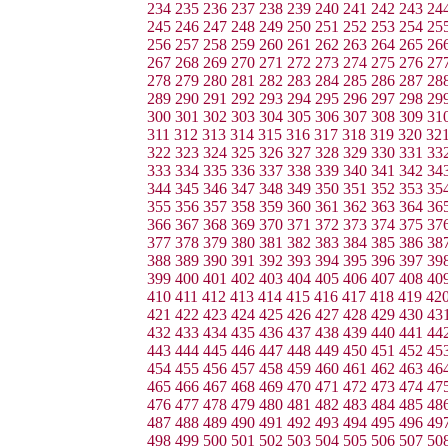
234
235
236
237
238
239
240
241
242
243
24
245
246
247
248
249
250
251
252
253
254
25
256
257
258
259
260
261
262
263
264
265
26
267
268
269
270
271
272
273
274
275
276
27
278
279
280
281
282
283
284
285
286
287
28
289
290
291
292
293
294
295
296
297
298
29
300
301
302
303
304
305
306
307
308
309
31
311
312
313
314
315
316
317
318
319
320
32
322
323
324
325
326
327
328
329
330
331
33
333
334
335
336
337
338
339
340
341
342
34
344
345
346
347
348
349
350
351
352
353
35
355
356
357
358
359
360
361
362
363
364
36
366
367
368
369
370
371
372
373
374
375
37
377
378
379
380
381
382
383
384
385
386
38
388
389
390
391
392
393
394
395
396
397
39
399
400
401
402
403
404
405
406
407
408
40
410
411
412
413
414
415
416
417
418
419
42
421
422
423
424
425
426
427
428
429
430
43
432
433
434
435
436
437
438
439
440
441
44
443
444
445
446
447
448
449
450
451
452
45
454
455
456
457
458
459
460
461
462
463
46
465
466
467
468
469
470
471
472
473
474
47
476
477
478
479
480
481
482
483
484
485
48
487
488
489
490
491
492
493
494
495
496
49
498
499
500
501
502
503
504
505
506
507
50