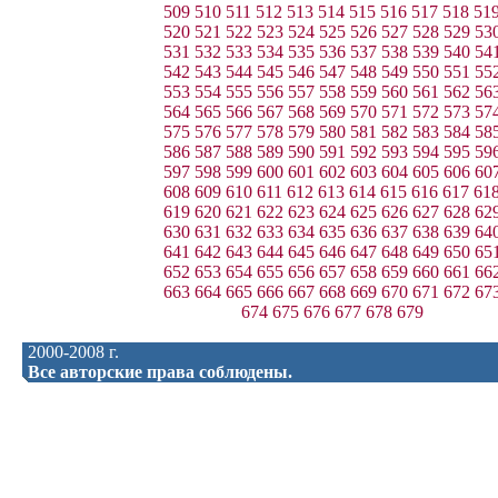
509
510
511
512
513
514
515
516
517
518
51
520
521
522
523
524
525
526
527
528
529
53
531
532
533
534
535
536
537
538
539
540
54
542
543
544
545
546
547
548
549
550
551
55
553
554
555
556
557
558
559
560
561
562
56
564
565
566
567
568
569
570
571
572
573
57
575
576
577
578
579
580
581
582
583
584
58
586
587
588
589
590
591
592
593
594
595
59
597
598
599
600
601
602
603
604
605
606
60
608
609
610
611
612
613
614
615
616
617
61
619
620
621
622
623
624
625
626
627
628
62
630
631
632
633
634
635
636
637
638
639
64
641
642
643
644
645
646
647
648
649
650
65
652
653
654
655
656
657
658
659
660
661
66
663
664
665
666
667
668
669
670
671
672
67
674
675
676
677
678
679
2000-2008 г.
Все авторские права соблюдены.