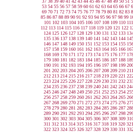
37
38
39
40
41
42
43
44
45
46
47
48
49
50
51
53
54
55
56
57
58
59
60
61
62
63
64
65
66
67
69
70
71
72
73
74
75
76
77
78
79
80
81
82
83
85
86
87
88
89
90
91
92
93
94
95
96
97
98
99
1
101
102
103
104
105
106
107
108
109
110
11
112
113
114
115
116
117
118
119
120
121
122
1
124
125
126
127
128
129
130
131
132
133
13
135
136
137
138
139
140
141
142
143
144
14
146
147
148
149
150
151
152
153
154
155
15
157
158
159
160
161
162
163
164
165
166
16
168
169
170
171
172
173
174
175
176
177
17
179
180
181
182
183
184
185
186
187
188
18
190
191
192
193
194
195
196
197
198
199
20
201
202
203
204
205
206
207
208
209
210
21
212
213
214
215
216
217
218
219
220
221
22
223
224
225
226
227
228
229
230
231
232
23
234
235
236
237
238
239
240
241
242
243
24
245
246
247
248
249
250
251
252
253
254
25
256
257
258
259
260
261
262
263
264
265
26
267
268
269
270
271
272
273
274
275
276
27
278
279
280
281
282
283
284
285
286
287
28
289
290
291
292
293
294
295
296
297
298
29
300
301
302
303
304
305
306
307
308
309
31
311
312
313
314
315
316
317
318
319
320
32
322
323
324
325
326
327
328
329
330
331
33