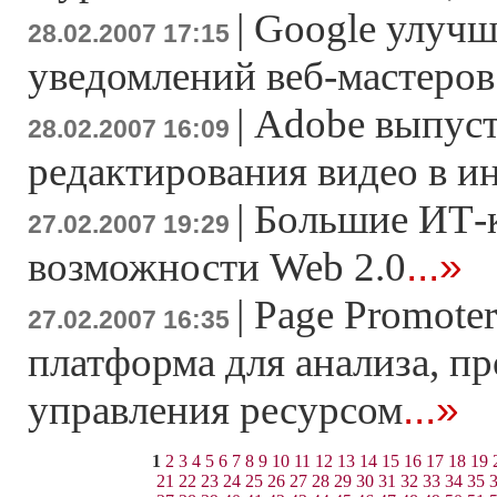
|
Google улучш
28.02.2007 17:15
уведомлений веб-мастеров
|
Adobe выпуст
28.02.2007 16:09
редактирования видео в и
|
Большие ИТ-
27.02.2007 19:29
...»
возможности Web 2.0
|
Page Promoter
27.02.2007 16:35
платформа для анализа, п
...»
управления ресурсом
1
2
3
4
5
6
7
8
9
10
11
12
13
14
15
16
17
18
19
21
22
23
24
25
26
27
28
29
30
31
32
33
34
35