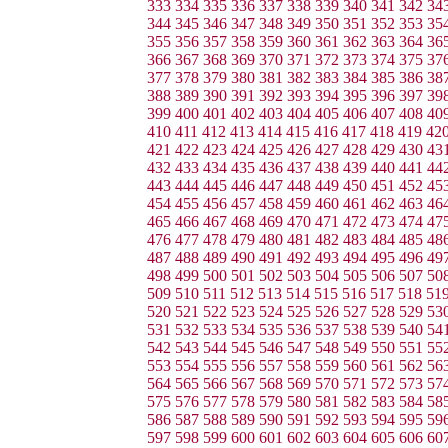
333
334
335
336
337
338
339
340
341
342
34
344
345
346
347
348
349
350
351
352
353
35
355
356
357
358
359
360
361
362
363
364
36
366
367
368
369
370
371
372
373
374
375
37
377
378
379
380
381
382
383
384
385
386
38
388
389
390
391
392
393
394
395
396
397
39
399
400
401
402
403
404
405
406
407
408
40
410
411
412
413
414
415
416
417
418
419
42
421
422
423
424
425
426
427
428
429
430
43
432
433
434
435
436
437
438
439
440
441
44
443
444
445
446
447
448
449
450
451
452
45
454
455
456
457
458
459
460
461
462
463
46
465
466
467
468
469
470
471
472
473
474
47
476
477
478
479
480
481
482
483
484
485
48
487
488
489
490
491
492
493
494
495
496
49
498
499
500
501
502
503
504
505
506
507
50
509
510
511
512
513
514
515
516
517
518
51
520
521
522
523
524
525
526
527
528
529
53
531
532
533
534
535
536
537
538
539
540
54
542
543
544
545
546
547
548
549
550
551
55
553
554
555
556
557
558
559
560
561
562
56
564
565
566
567
568
569
570
571
572
573
57
575
576
577
578
579
580
581
582
583
584
58
586
587
588
589
590
591
592
593
594
595
59
597
598
599
600
601
602
603
604
605
606
60