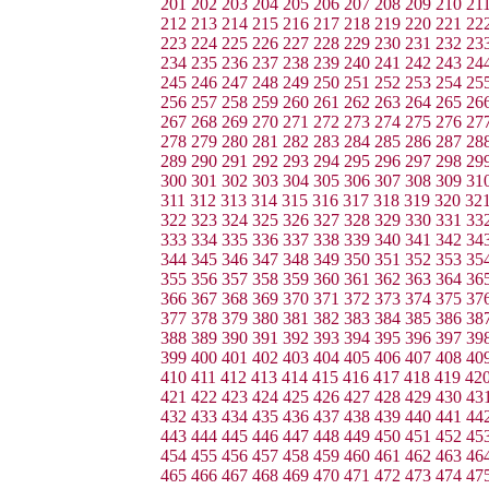
201
202
203
204
205
206
207
208
209
210
21
212
213
214
215
216
217
218
219
220
221
22
223
224
225
226
227
228
229
230
231
232
23
234
235
236
237
238
239
240
241
242
243
24
245
246
247
248
249
250
251
252
253
254
25
256
257
258
259
260
261
262
263
264
265
26
267
268
269
270
271
272
273
274
275
276
27
278
279
280
281
282
283
284
285
286
287
28
289
290
291
292
293
294
295
296
297
298
29
300
301
302
303
304
305
306
307
308
309
31
311
312
313
314
315
316
317
318
319
320
32
322
323
324
325
326
327
328
329
330
331
33
333
334
335
336
337
338
339
340
341
342
34
344
345
346
347
348
349
350
351
352
353
35
355
356
357
358
359
360
361
362
363
364
36
366
367
368
369
370
371
372
373
374
375
37
377
378
379
380
381
382
383
384
385
386
38
388
389
390
391
392
393
394
395
396
397
39
399
400
401
402
403
404
405
406
407
408
40
410
411
412
413
414
415
416
417
418
419
42
421
422
423
424
425
426
427
428
429
430
43
432
433
434
435
436
437
438
439
440
441
44
443
444
445
446
447
448
449
450
451
452
45
454
455
456
457
458
459
460
461
462
463
46
465
466
467
468
469
470
471
472
473
474
47