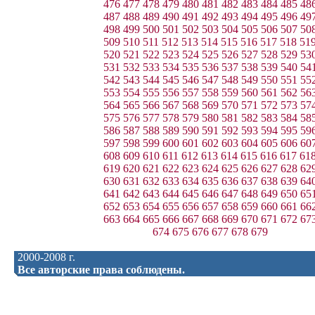
476
477
478
479
480
481
482
483
484
485
48
487
488
489
490
491
492
493
494
495
496
49
498
499
500
501
502
503
504
505
506
507
50
509
510
511
512
513
514
515
516
517
518
51
520
521
522
523
524
525
526
527
528
529
53
531
532
533
534
535
536
537
538
539
540
54
542
543
544
545
546
547
548
549
550
551
55
553
554
555
556
557
558
559
560
561
562
56
564
565
566
567
568
569
570
571
572
573
57
575
576
577
578
579
580
581
582
583
584
58
586
587
588
589
590
591
592
593
594
595
59
597
598
599
600
601
602
603
604
605
606
60
608
609
610
611
612
613
614
615
616
617
61
619
620
621
622
623
624
625
626
627
628
62
630
631
632
633
634
635
636
637
638
639
64
641
642
643
644
645
646
647
648
649
650
65
652
653
654
655
656
657
658
659
660
661
66
663
664
665
666
667
668
669
670
671
672
67
674
675
676
677
678
679
2000-2008 г.
Все авторские права соблюдены.