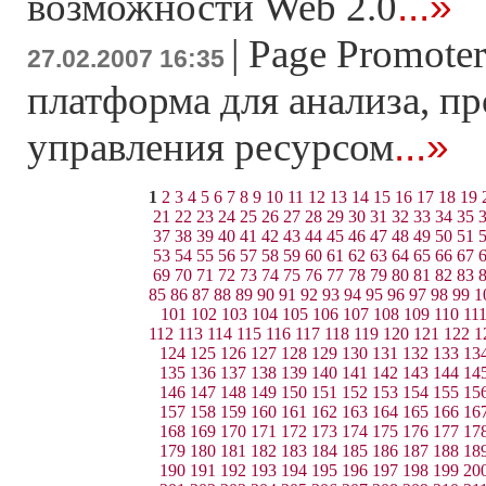
...»
возможности Web 2.0
|
Page Promoter
27.02.2007 16:35
платформа для анализа, п
...»
управления ресурсом
1
2
3
4
5
6
7
8
9
10
11
12
13
14
15
16
17
18
19
21
22
23
24
25
26
27
28
29
30
31
32
33
34
35
37
38
39
40
41
42
43
44
45
46
47
48
49
50
51
53
54
55
56
57
58
59
60
61
62
63
64
65
66
67
69
70
71
72
73
74
75
76
77
78
79
80
81
82
83
85
86
87
88
89
90
91
92
93
94
95
96
97
98
99
1
101
102
103
104
105
106
107
108
109
110
11
112
113
114
115
116
117
118
119
120
121
122
1
124
125
126
127
128
129
130
131
132
133
13
135
136
137
138
139
140
141
142
143
144
14
146
147
148
149
150
151
152
153
154
155
15
157
158
159
160
161
162
163
164
165
166
16
168
169
170
171
172
173
174
175
176
177
17
179
180
181
182
183
184
185
186
187
188
18
190
191
192
193
194
195
196
197
198
199
20