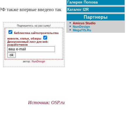
Галерея Попова
РФ также впервые введено так
Каталог I2R
Партнеры
Amicus Studio
Подпишитесь на рассылку!
NunDesign
MegaTIS.Ru
Библиотека сайтостроительства
новости, статьи, обзоры
Дискуссионный лист для web-
разработчиков
автор:
NunDesign
Источник: OSP.ru