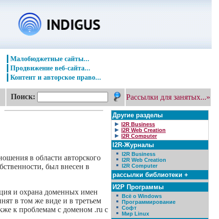
Малобюджетные сайты...
Продвижение веб-сайта...
Контент и авторское право...
Поиск:
Рассылки для занятых...»
Другие разделы
I2R Business
I2R Web Creation
I2R Computer
I2R-Журналы
I2R Business
ношения в области авторского
I2R Web Creation
бственности, был внесен в
I2R Computer
рассылки библиотеки +
И2Р Программы
ация и охрана доменных имен
Всё о Windows
нят в том же виде и в третьем
Программирование
Софт
же к проблемам с доменом .ru с
Мир Linux