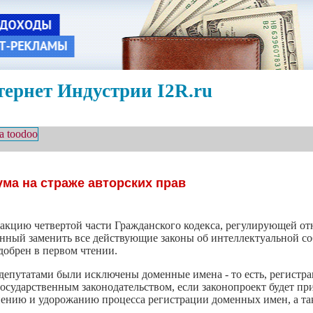
ернет Индустрии I2R.ru
ума на страже авторских прав
акцию четвертой части Гражданского кодекса, регулирующей от
ванный заменить все действующие законы об интеллектуальной со
одобрен в первом чтении.
 депутатами были исключены доменные имена - то есть, регистр
осударственным законодательством, если законопроект будет при
нению и удорожанию процесса регистрации доменных имен, а так