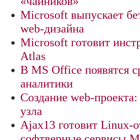
«чайников»
Microsoft выпускает б
web-дизайна
Microsoft готовит инс
Atlas
В MS Office появятся с
аналитики
Создание web-проекта:
узла
Ajax13 готовит Linux-о
софтверные сервисы Mi