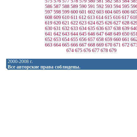
575
576
577
578
579
580
581
582
583
584
58
586
587
588
589
590
591
592
593
594
595
59
597
598
599
600
601
602
603
604
605
606
60
608
609
610
611
612
613
614
615
616
617
61
619
620
621
622
623
624
625
626
627
628
62
630
631
632
633
634
635
636
637
638
639
64
641
642
643
644
645
646
647
648
649
650
65
652
653
654
655
656
657
658
659
660
661
66
663
664
665
666
667
668
669
670
671
672
67
674
675
676
677
678
679
2000-2008 г.
Все авторские права соблюдены.