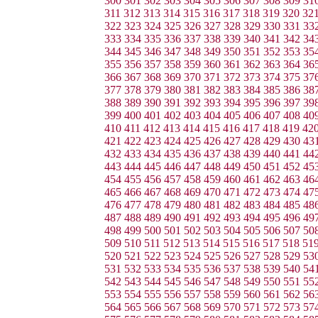
300
301
302
303
304
305
306
307
308
309
31
311
312
313
314
315
316
317
318
319
320
32
322
323
324
325
326
327
328
329
330
331
33
333
334
335
336
337
338
339
340
341
342
34
344
345
346
347
348
349
350
351
352
353
35
355
356
357
358
359
360
361
362
363
364
36
366
367
368
369
370
371
372
373
374
375
37
377
378
379
380
381
382
383
384
385
386
38
388
389
390
391
392
393
394
395
396
397
39
399
400
401
402
403
404
405
406
407
408
40
410
411
412
413
414
415
416
417
418
419
42
421
422
423
424
425
426
427
428
429
430
43
432
433
434
435
436
437
438
439
440
441
44
443
444
445
446
447
448
449
450
451
452
45
454
455
456
457
458
459
460
461
462
463
46
465
466
467
468
469
470
471
472
473
474
47
476
477
478
479
480
481
482
483
484
485
48
487
488
489
490
491
492
493
494
495
496
49
498
499
500
501
502
503
504
505
506
507
50
509
510
511
512
513
514
515
516
517
518
51
520
521
522
523
524
525
526
527
528
529
53
531
532
533
534
535
536
537
538
539
540
54
542
543
544
545
546
547
548
549
550
551
55
553
554
555
556
557
558
559
560
561
562
56
564
565
566
567
568
569
570
571
572
573
57