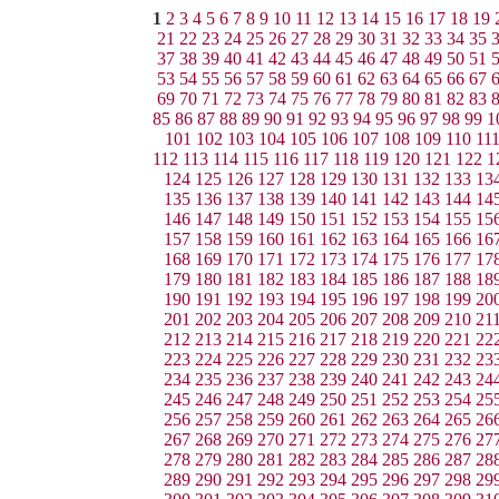
1
2
3
4
5
6
7
8
9
10
11
12
13
14
15
16
17
18
19
21
22
23
24
25
26
27
28
29
30
31
32
33
34
35
37
38
39
40
41
42
43
44
45
46
47
48
49
50
51
53
54
55
56
57
58
59
60
61
62
63
64
65
66
67
69
70
71
72
73
74
75
76
77
78
79
80
81
82
83
85
86
87
88
89
90
91
92
93
94
95
96
97
98
99
1
101
102
103
104
105
106
107
108
109
110
11
112
113
114
115
116
117
118
119
120
121
122
1
124
125
126
127
128
129
130
131
132
133
13
135
136
137
138
139
140
141
142
143
144
14
146
147
148
149
150
151
152
153
154
155
15
157
158
159
160
161
162
163
164
165
166
16
168
169
170
171
172
173
174
175
176
177
17
179
180
181
182
183
184
185
186
187
188
18
190
191
192
193
194
195
196
197
198
199
20
201
202
203
204
205
206
207
208
209
210
21
212
213
214
215
216
217
218
219
220
221
22
223
224
225
226
227
228
229
230
231
232
23
234
235
236
237
238
239
240
241
242
243
24
245
246
247
248
249
250
251
252
253
254
25
256
257
258
259
260
261
262
263
264
265
26
267
268
269
270
271
272
273
274
275
276
27
278
279
280
281
282
283
284
285
286
287
28
289
290
291
292
293
294
295
296
297
298
29