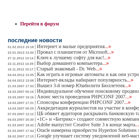
Перейти в форум
последние новости
|
Интернет и малые предприятия
...»
01.02.2013 15:18
|
Провал с планшетом от Microsoft
...»
22.01.2013 13:30
|
Ключ к лучшему софту для вас!
...»
27.11.2012 13:14
|
Выбор домашнего компьютера
...»
22.11.2012 14:39
|
Старый знакомый - Dr. Web
...»
16.11.2012 15:17
|
Как играть в игровые автоматы и как они устр
04.04.2012 13:35
|
Интернет-вклады набирают популярность
...»
04.04.2012 13:08
|
Вышел 3-й номер Юзабилити Бюллетеня
...»
21.03.2007 17:33
|
Индивидуальное обучение поисковому продв
16.03.2007 00:16
|
Анонс места проведения PHPCONF 2007
...»
15.03.2007 19:16
|
Спонсоры конференции PHPCONF 2007
...»
14.03.2007 17:21
|
Аккредитация журналистов на участие в конф
14.03.2007 00:29
|
ЦБ обяжет аудиторов раскрывать банковскую 
07.03.2007 12:12
|
«1С» и «Битрикс» создают совместную компа
04.03.2007 20:30
|
Adobe выпустит Creative Suite 3 в конце марта
..
01.03.2007 18:42
|
Oracle намерена приобрести Hyperion Solutions 
01.03.2007 17:44
|
Google улучшает систему уведомлений веб-мас
28.02.2007 17:15