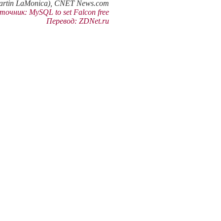
rtin LaMonica), CNET News.com
очник: MySQL to set Falcon free
Перевод: ZDNet.ru