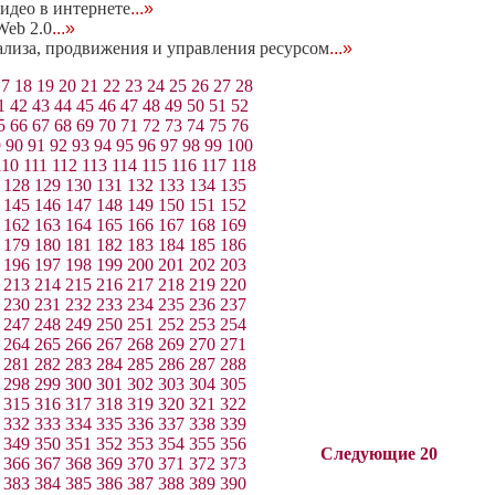
идео в интернете
...»
eb 2.0
...»
нализа, продвижения и управления ресурсом
...»
17
18
19
20
21
22
23
24
25
26
27
28
1
42
43
44
45
46
47
48
49
50
51
52
5
66
67
68
69
70
71
72
73
74
75
76
9
90
91
92
93
94
95
96
97
98
99
100
110
111
112
113
114
115
116
117
118
128
129
130
131
132
133
134
135
145
146
147
148
149
150
151
152
162
163
164
165
166
167
168
169
179
180
181
182
183
184
185
186
196
197
198
199
200
201
202
203
213
214
215
216
217
218
219
220
230
231
232
233
234
235
236
237
247
248
249
250
251
252
253
254
264
265
266
267
268
269
270
271
281
282
283
284
285
286
287
288
298
299
300
301
302
303
304
305
315
316
317
318
319
320
321
322
332
333
334
335
336
337
338
339
349
350
351
352
353
354
355
356
Следующие 20
366
367
368
369
370
371
372
373
383
384
385
386
387
388
389
390