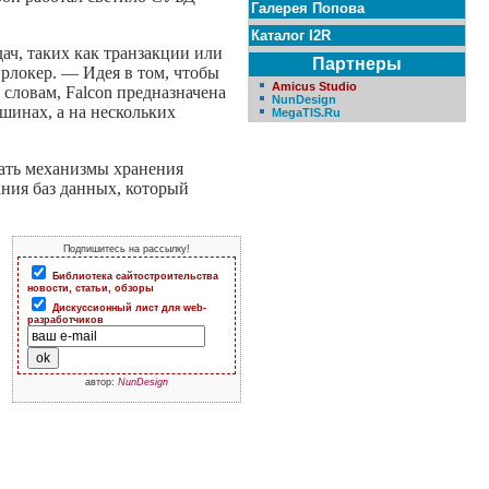
Галерея Попова
Каталог I2R
ч, таких как транзакции или
Партнеры
рлокер. — Идея в том, чтобы
Amicus Studio
 словам, Falcon предназначена
NunDesign
шинах, а на нескольких
MegaTIS.Ru
вать механизмы хранения
ния баз данных, который
Подпишитесь на рассылку!
Библиотека сайтостроительства
новости, статьи, обзоры
Дискуссионный лист для web-
разработчиков
автор:
NunDesign