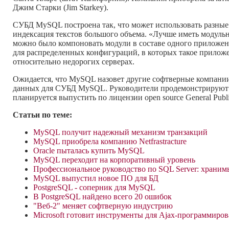
Джим Старки (Jim Starkey).
СУБД MySQL построена так, что может использовать разные
индексация текстов большого объема. «Лучше иметь модуль
можно было компоновать модули в составе одного приложения
для распределенных конфигураций, в которых такое приложе
относительно недорогих серверах.
Ожидается, что MySQL назовет другие софтверные компании,
данных для СУБД MySQL. Руководители продемонстрируют 
планируется выпустить по лицензии open source General Publi
Статьи по теме:
MySQL получит надежный механизм транзакций
MySQL приобрела компанию Netfrastracture
Oracle пыталась купить MySQL
MySQL переходит на корпоративный уровень
Профессиональное руководство по SQL Server: хран
MySQL выпустил новое ПО для БД
PostgreSQL - соперник для MySQL
В PostgreSQL найдено всего 20 ошибок
"Веб-2" меняет софтверную индустрию
Microsoft готовит инструменты для Ajax-программиро