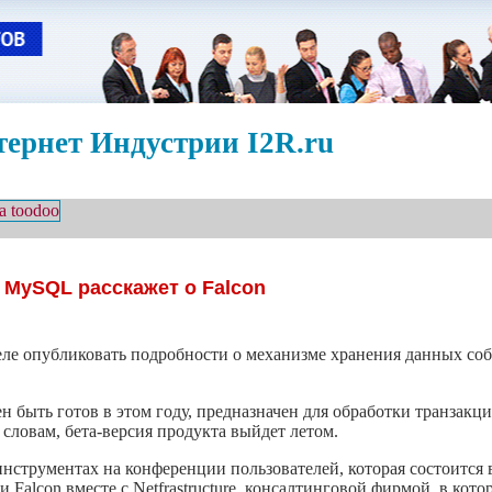
ернет Индустрии I2R.ru
MySQL расскажет о Falcon
ле опубликовать подробности о механизме хранения данных соб
 быть готов в этом году, предназначен для обработки транзакц
 словам, бета-версия продукта выйдет летом.
нструментах на конференции пользователей, которая состоится 
Falcon вместе с Netfrastructure, консалтинговой фирмой, в кот