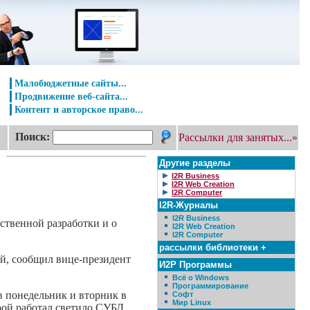
Малобюджетные сайты...
Продвижение веб-сайта...
Контент и авторское право...
Поиск:
Рассылки для занятых...»
Другие разделы
I2R Business
I2R Web Creation
I2R Computer
I2R-Журналы
I2R Business
ственной разработки и о
I2R Web Creation
I2R Computer
рассылки библиотеки +
ий, сообщил вице-президент
И2Р Программы
Всё о Windows
Программирование
в понедельник и вторник в
Софт
Мир Linux
орой работал светило СУБД