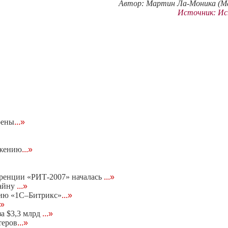
Автор: Мартин Ла-Моника (Ma
Источник: Ист
оены
...»
ижению
...»
еренции «РИТ-2007» началась
...»
тайну
...»
нию «1С–Битрикс»
...»
.»
за $3,3 млрд
...»
теров
...»