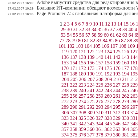
|
Adobe выпустит средства для редактирования в
28.02.2007 16:09
|
Большие ИТ-компании обещают возможности W
27.02.2007 19:29
|
Page Promoter 7.5: глобальная платформа для а
27.02.2007 16:35
1
2
3
4
5
6
7
8
9
10
11
12
13
14
15
16
29
30
31
32
33
34
35
36
37
38
39
40
4
53
54
55
56
57
58
59
60
61
62
63
64
6
77
78
79
80
81
82
83
84
85
86
87
88
8
101
102
103
104
105
106
107
108
109
119
120
121
122
123
124
125
126
127
136
137
138
139
140
141
142
143
144
153
154
155
156
157
158
159
160
161
170
171
172
173
174
175
176
177
178
187
188
189
190
191
192
193
194
195
204
205
206
207
208
209
210
211
212
221
222
223
224
225
226
227
228
229
238
239
240
241
242
243
244
245
246
255
256
257
258
259
260
261
262
263
272
273
274
275
276
277
278
279
280
289
290
291
292
293
294
295
296
297
306
307
308
309
310
311
312
313
314
323
324
325
326
327
328
329
330
331
340
341
342
343
344
345
346
347
348
357
358
359
360
361
362
363
364
365
374
375
376
377
378
379
380
381
382