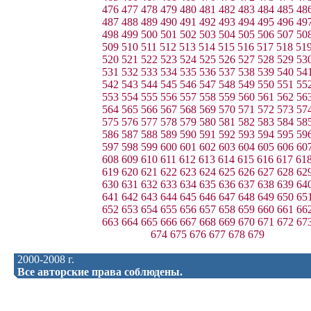
476
477
478
479
480
481
482
483
484
485
48
487
488
489
490
491
492
493
494
495
496
49
498
499
500
501
502
503
504
505
506
507
50
509
510
511
512
513
514
515
516
517
518
51
520
521
522
523
524
525
526
527
528
529
53
531
532
533
534
535
536
537
538
539
540
54
542
543
544
545
546
547
548
549
550
551
55
553
554
555
556
557
558
559
560
561
562
56
564
565
566
567
568
569
570
571
572
573
57
575
576
577
578
579
580
581
582
583
584
58
586
587
588
589
590
591
592
593
594
595
59
597
598
599
600
601
602
603
604
605
606
60
608
609
610
611
612
613
614
615
616
617
61
619
620
621
622
623
624
625
626
627
628
62
630
631
632
633
634
635
636
637
638
639
64
641
642
643
644
645
646
647
648
649
650
65
652
653
654
655
656
657
658
659
660
661
66
663
664
665
666
667
668
669
670
671
672
67
674
675
676
677
678
679
2000-2008 г.
Все авторские права соблюдены.