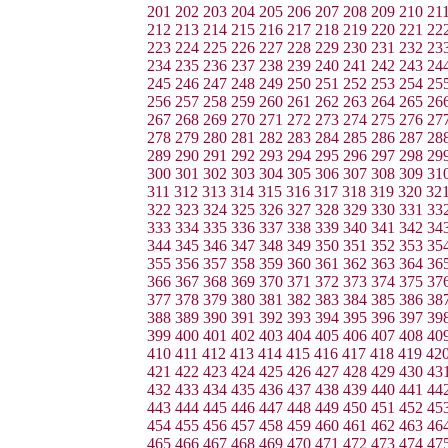
201
202
203
204
205
206
207
208
209
210
21
212
213
214
215
216
217
218
219
220
221
22
223
224
225
226
227
228
229
230
231
232
23
234
235
236
237
238
239
240
241
242
243
24
245
246
247
248
249
250
251
252
253
254
25
256
257
258
259
260
261
262
263
264
265
26
267
268
269
270
271
272
273
274
275
276
27
278
279
280
281
282
283
284
285
286
287
28
289
290
291
292
293
294
295
296
297
298
29
300
301
302
303
304
305
306
307
308
309
31
311
312
313
314
315
316
317
318
319
320
32
322
323
324
325
326
327
328
329
330
331
33
333
334
335
336
337
338
339
340
341
342
34
344
345
346
347
348
349
350
351
352
353
35
355
356
357
358
359
360
361
362
363
364
36
366
367
368
369
370
371
372
373
374
375
37
377
378
379
380
381
382
383
384
385
386
38
388
389
390
391
392
393
394
395
396
397
39
399
400
401
402
403
404
405
406
407
408
40
410
411
412
413
414
415
416
417
418
419
42
421
422
423
424
425
426
427
428
429
430
43
432
433
434
435
436
437
438
439
440
441
44
443
444
445
446
447
448
449
450
451
452
45
454
455
456
457
458
459
460
461
462
463
46
465
466
467
468
469
470
471
472
473
474
47