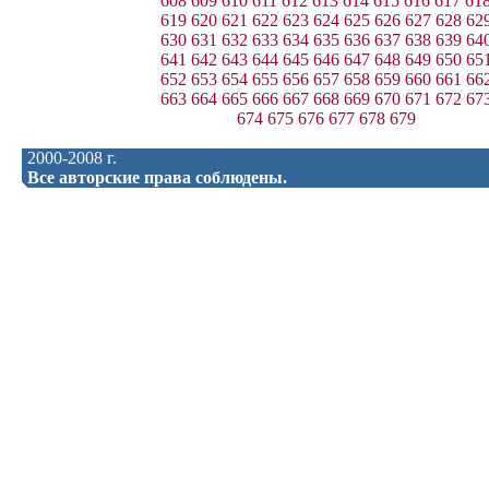
608
609
610
611
612
613
614
615
616
617
61
619
620
621
622
623
624
625
626
627
628
62
630
631
632
633
634
635
636
637
638
639
64
641
642
643
644
645
646
647
648
649
650
65
652
653
654
655
656
657
658
659
660
661
66
663
664
665
666
667
668
669
670
671
672
67
674
675
676
677
678
679
2000-2008 г.
Все авторские права соблюдены.