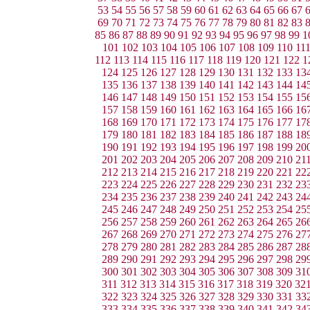
53
54
55
56
57
58
59
60
61
62
63
64
65
66
67
69
70
71
72
73
74
75
76
77
78
79
80
81
82
83
85
86
87
88
89
90
91
92
93
94
95
96
97
98
99
1
101
102
103
104
105
106
107
108
109
110
11
112
113
114
115
116
117
118
119
120
121
122
1
124
125
126
127
128
129
130
131
132
133
13
135
136
137
138
139
140
141
142
143
144
14
146
147
148
149
150
151
152
153
154
155
15
157
158
159
160
161
162
163
164
165
166
16
168
169
170
171
172
173
174
175
176
177
17
179
180
181
182
183
184
185
186
187
188
18
190
191
192
193
194
195
196
197
198
199
20
201
202
203
204
205
206
207
208
209
210
21
212
213
214
215
216
217
218
219
220
221
22
223
224
225
226
227
228
229
230
231
232
23
234
235
236
237
238
239
240
241
242
243
24
245
246
247
248
249
250
251
252
253
254
25
256
257
258
259
260
261
262
263
264
265
26
267
268
269
270
271
272
273
274
275
276
27
278
279
280
281
282
283
284
285
286
287
28
289
290
291
292
293
294
295
296
297
298
29
300
301
302
303
304
305
306
307
308
309
31
311
312
313
314
315
316
317
318
319
320
32
322
323
324
325
326
327
328
329
330
331
33
333
334
335
336
337
338
339
340
341
342
34