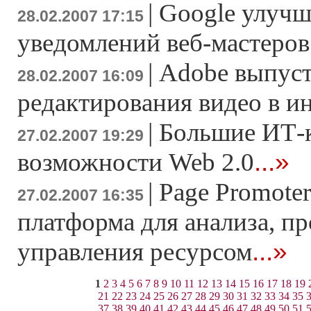
|
Google улучш
28.02.2007 17:15
уведомлений веб-мастеров
|
Adobe выпуст
28.02.2007 16:09
редактирования видео в и
|
Большие ИТ-
27.02.2007 19:29
...»
возможности Web 2.0
|
Page Promoter
27.02.2007 16:35
платформа для анализа, п
...»
управления ресурсом
1
2
3
4
5
6
7
8
9
10
11
12
13
14
15
16
17
18
19
21
22
23
24
25
26
27
28
29
30
31
32
33
34
35
37
38
39
40
41
42
43
44
45
46
47
48
49
50
51