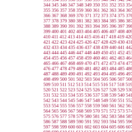
344
345
346
347
348
349
350
351
352
353
35
355
356
357
358
359
360
361
362
363
364
36
366
367
368
369
370
371
372
373
374
375
37
377
378
379
380
381
382
383
384
385
386
38
388
389
390
391
392
393
394
395
396
397
39
399
400
401
402
403
404
405
406
407
408
40
410
411
412
413
414
415
416
417
418
419
42
421
422
423
424
425
426
427
428
429
430
43
432
433
434
435
436
437
438
439
440
441
44
443
444
445
446
447
448
449
450
451
452
45
454
455
456
457
458
459
460
461
462
463
46
465
466
467
468
469
470
471
472
473
474
47
476
477
478
479
480
481
482
483
484
485
48
487
488
489
490
491
492
493
494
495
496
49
498
499
500
501
502
503
504
505
506
507
50
509
510
511
512
513
514
515
516
517
518
51
520
521
522
523
524
525
526
527
528
529
53
531
532
533
534
535
536
537
538
539
540
54
542
543
544
545
546
547
548
549
550
551
55
553
554
555
556
557
558
559
560
561
562
56
564
565
566
567
568
569
570
571
572
573
57
575
576
577
578
579
580
581
582
583
584
58
586
587
588
589
590
591
592
593
594
595
59
597
598
599
600
601
602
603
604
605
606
60