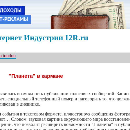
ернет Индустрии I2R.ru
"Планета" в кармане
явилась возможность публикации голосовых сообщений. Запись
ать специальный телефонный номер и наговорить то, что должно
ликован в дневнике.
ли события в текстовом формате, иллюстрируя сообщения фотог
кают… Словом, звуковая картина окружающего мира восстановлен
ений, что позволит расширить возможности "Планеты" и публик
вно записать что-то в дневник помогает публикация с помощью