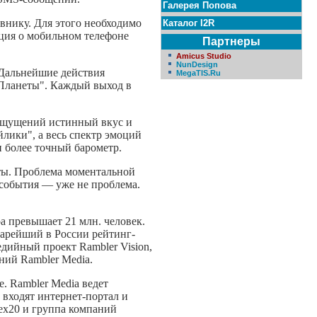
Галерея Попова
евнику. Для этого необходимо
Каталог I2R
ация о мобильном телефоне
Партнеры
Amicus Studio
NunDesign
 Дальнейшие действия
MegaTIS.Ru
"Планеты". Каждый выход в
 ощущений истинный вкус и
лики", а весь спектр эмоций
и более точный барометр.
еты. Проблема моментальной
 события — уже не проблема.
а превышает 21 млн. человек.
тарейший в России рейтинг-
дийный проект Rambler Vision,
ний Rambler Media.
. Rambler Media ведет
 входят интернет-портал и
dex20 и группа компаний