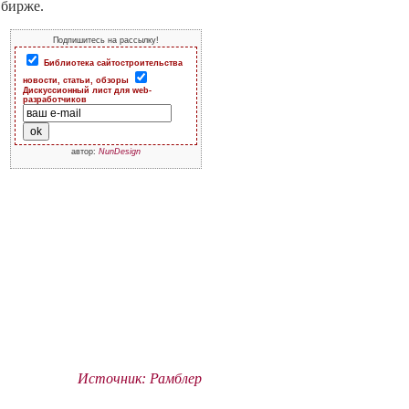
 бирже.
Подпишитесь на рассылку!
Библиотека сайтостроительства
новости, статьи, обзоры
Дискуссионный лист для web-
разработчиков
автор:
NunDesign
Источник: Рамблер