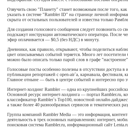
Озвучить свою "Планету" станет возможным после того, как 
указать в системе "Rambler ID" на странице личной информа
скрыта от остальных пользователей и известна только Рамбле
Для создания голосового сообщения следует позвонить со с
подскажут инструкции автоматического оператора. После ч
эфир оплачивается — $0,5 (без НДС) в минуту.
Дневники, как правило, открывают, чтобы поделиться набл
цвет описываемых событий теряется. Много лет посетители 
можно было описать только парой слов в графе "настроение"
Голосовые посты особенно полезны в отсутствии доступа в
публикации репортажей с open-air`а, карнавала, фестиваля
Главное отныне — быть в центре событий и интересно про э
Интернет-холдинг Rambler — одна из крупнейших российски
Основной ресурс интернет-холдинга — портал Rambler.ru, к
классификатор Rambler`s Top100, новостной онлайн-дайджес
а также более 40 разнообразных сервисов и тематических ра
Группа компаний Rambler Media — это информация, контент-у
деятельность в трех основных направлениях: интернет, моби
поисковая система Rambler.ru, информационный сайт Lenta.r