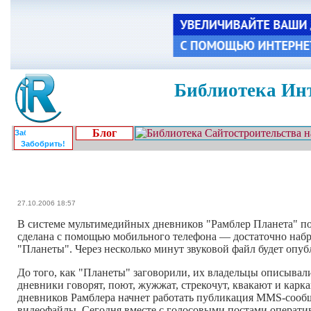
Библиотека Инт
Блог
Забобрить!
27.10.2006 18:57
В системе мультимедийных дневников "Рамблер Планета" по
сделана с помощью мобильного телефона — достаточно набр
"Планеты". Через несколько минут звуковой файл будет опуб
До того, как "Планеты" заговорили, их владельцы описыва
дневники говорят, поют, жужжат, стрекочут, квакают и кар
дневников Рамблера начнет работать публикация MMS-сообщ
видеофайлы. Сегодня вместе с голосовыми постами операти