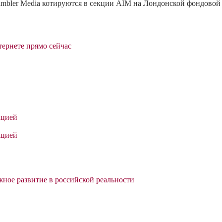
ambler Media котируются в секции AIM на Лондонской фондовой
тернете прямо сейчас
ацией
ацией
жное развитие в российской реальности