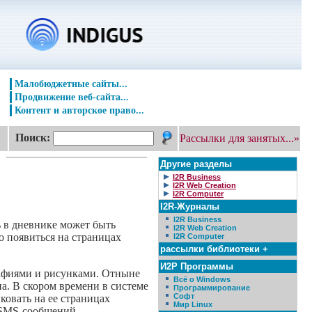
Малобюджетные сайты...
Продвижение веб-сайта...
Контент и авторское право...
Поиск:
Рассылки для занятых...»
Другие разделы
I2R Business
I2R Web Creation
I2R Computer
I2R-Журналы
I2R Business
 в дневнике может быть
I2R Web Creation
 появиться на страницах
I2R Computer
рассылки библиотеки +
И2Р Программы
рафиями и рисунками. Отныне
Всё о Windows
а. В скором времени в системе
Программирование
Софт
овать на ее страницах
Мир Linux
 SMS-сообщений.