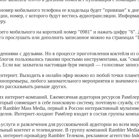
номер мобильного телефона ее владельца будет "привязан" к дн
ции, номер, с которого будут вестись аудиотрансляции. Информ
ру.
воего мобильного на короткий номер "0981" и нажать цифру "6".
его прослушать или дополнить записанное можно на страницах 
юдениями с друзьями. Но в процессе приготовления коктейля из
блогов пользовались такими простыми инструментами, как "смай
. Если вас захватила настоящая буря эмоций — голосовые запис
 интернет. Выходить в онлайн-эфир можно из любой точки план
, кинопремьеры, любого занимательного мероприятия и значимого
то рассказывать раньше других.
х интернет-компаний. Ежемесячная аудитория ресурсов Рамблер
оторый совмещает в себе поисковую систему, почтовую службу, с
т Rambler Mass Media, первый в России интерактивный мультиме
зделов. Интернет-холдинг Рамблер входит в состав группы компа
слуги и развлечения для русскоязычной аудитории во всем мире
льный контент и телевидение. В группу компаний Rambler Media
u, интернет-провайдер Rambler Телеком, рекламное агентство In