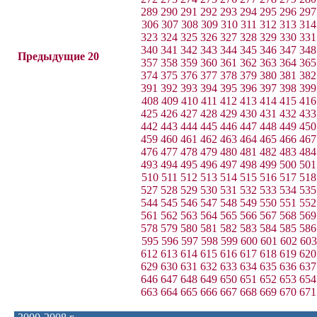
289
290
291
292
293
294
295
296
297
306
307
308
309
310
311
312
313
314
323
324
325
326
327
328
329
330
331
340
341
342
343
344
345
346
347
348
Предыдущие 20
357
358
359
360
361
362
363
364
365
374
375
376
377
378
379
380
381
382
391
392
393
394
395
396
397
398
399
408
409
410
411
412
413
414
415
416
425
426
427
428
429
430
431
432
433
442
443
444
445
446
447
448
449
450
459
460
461
462
463
464
465
466
467
476
477
478
479
480
481
482
483
484
493
494
495
496
497
498
499
500
501
510
511
512
513
514
515
516
517
518
527
528
529
530
531
532
533
534
535
544
545
546
547
548
549
550
551
552
561
562
563
564
565
566
567
568
569
578
579
580
581
582
583
584
585
586
595
596
597
598
599
600
601
602
603
612
613
614
615
616
617
618
619
620
629
630
631
632
633
634
635
636
637
646
647
648
649
650
651
652
653
654
663
664
665
666
667
668
669
670
671