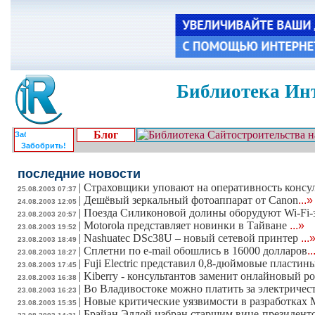
Библиотека Инт
Блог
Забобрить!
последние новости
|
Страховщики уповают на оперативность консу
25.08.2003 07:37
|
Дешёвый зеркальный фотоаппарат от Canon
...»
24.08.2003 12:05
|
Поезда Силиконовой долины оборудуют Wi-Fi
23.08.2003 20:57
|
Motorola представляет новинки в Тайване
...»
23.08.2003 19:52
|
Nashuatec DSc38U – новый сетевой принтер
...
23.08.2003 18:49
|
Сплетни по e-mail обошлись в 16000 долларов
..
23.08.2003 18:27
|
Fuji Electric представил 0,8-дюймовые пластин
23.08.2003 17:45
|
Kiberry - консультантов заменит онлайновый р
23.08.2003 16:38
|
Во Владивостоке можно платить за электричест
23.08.2003 16:23
|
Новые критические уязвимости в разработках M
23.08.2003 15:35
|
Брайан Эллой избран старшим вице-президент