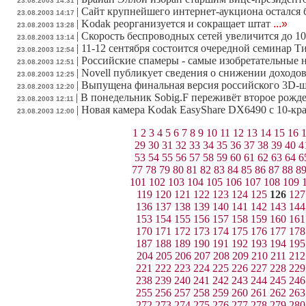
23.08.2003 14:31
|
Сайт крупнейшего интернет-аукциона остался б
23.08.2003 14:17
|
Kodak реорганизуется и сокращает штат
...»
23.08.2003 13:28
|
Скорость беспроводных сетей увеличится до 1
23.08.2003 13:14
|
11-12 сентября состоится очередной семинар Т
23.08.2003 12:54
|
Российские спамеры - самые изобретательные н
23.08.2003 12:51
|
Novell публикует сведения о снижении доходо
23.08.2003 12:25
|
Выпущена финальная версия российского 3D-ш
23.08.2003 12:20
|
В понедельник Sobig.F переживёт второе рожд
23.08.2003 12:11
|
Новая камера Kodak EasyShare DX6490 с 10-к
23.08.2003 12:00
1
2
3
4
5
6
7
8
9
10
11
12
13
14
15
16
29
30
31
32
33
34
35
36
37
38
39
40
4
53
54
55
56
57
58
59
60
61
62
63
64
6
77
78
79
80
81
82
83
84
85
86
87
88
8
101
102
103
104
105
106
107
108
109
119
120
121
122
123
124
125
126
127
136
137
138
139
140
141
142
143
144
153
154
155
156
157
158
159
160
161
170
171
172
173
174
175
176
177
178
187
188
189
190
191
192
193
194
195
204
205
206
207
208
209
210
211
212
221
222
223
224
225
226
227
228
229
238
239
240
241
242
243
244
245
246
255
256
257
258
259
260
261
262
263
272
273
274
275
276
277
278
279
280