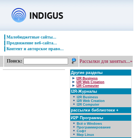
Малобюджетные сайты...
Продвижение веб-сайта...
Контент и авторское право...
Поиск:
Рассылки для занятых...»
Другие разделы
I2R Business
I2R Web Creation
I2R Computer
I2R-Журналы
I2R Business
I2R Web Creation
I2R Computer
рассылки библиотеки +
И2Р Программы
Всё о Windows
Программирование
Софт
Мир Linux