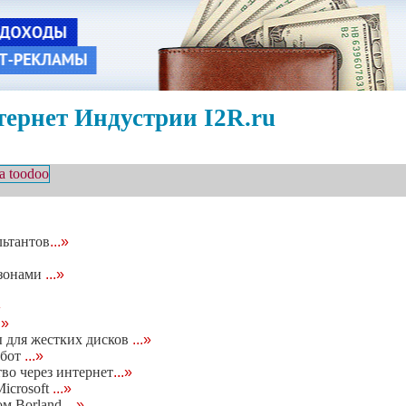
ернет Индустрии I2R.ru
льтантов
...»
-зонами
...»
»
.»
ы для жестких дисков
...»
обот
...»
во через интернет
...»
icrosoft
...»
ом Borland
...»