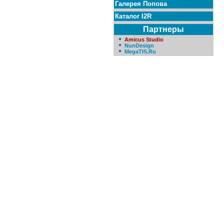
Галерея Попова
Каталог I2R
Партнеры
Amicus Studio
NunDesign
MegaTIS.Ru