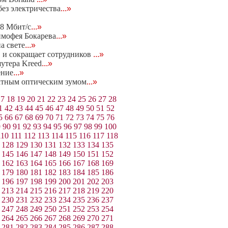
ез электричества
...»
08 Мбит/с
...»
имофея Бокарева
...»
а свете
...»
в и сокращает сотрудников
...»
утера Kreed
...»
ение
...»
ратным оптическим зумом
...»
17
18
19
20
21
22
23
24
25
26
27
28
1
42
43
44
45
46
47
48
49
50
51
52
5
66
67
68
69
70
71
72
73
74
75
76
9
90
91
92
93
94
95
96
97
98
99
100
110
111
112
113
114
115
116
117
118
128
129
130
131
132
133
134
135
145
146
147
148
149
150
151
152
162
163
164
165
166
167
168
169
179
180
181
182
183
184
185
186
196
197
198
199
200
201
202
203
213
214
215
216
217
218
219
220
230
231
232
233
234
235
236
237
247
248
249
250
251
252
253
254
264
265
266
267
268
269
270
271
281
282
283
284
285
286
287
288