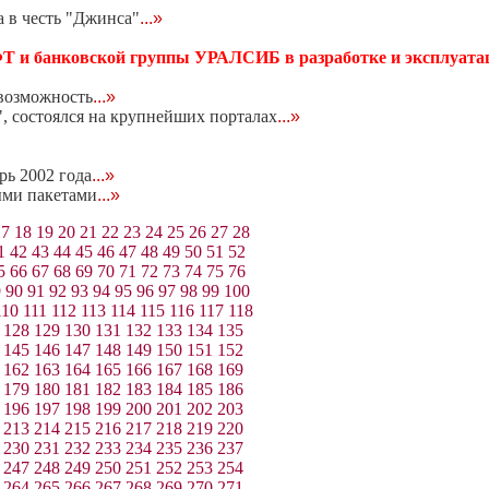
 в честь "Джинса"
...»
Т и банковской группы УРАЛСИБ в разработке и эксплуата
 возможность
...»
, состоялся на крупнейших порталах
...»
ь 2002 года
...»
ыми пакетами
...»
17
18
19
20
21
22
23
24
25
26
27
28
1
42
43
44
45
46
47
48
49
50
51
52
5
66
67
68
69
70
71
72
73
74
75
76
9
90
91
92
93
94
95
96
97
98
99
100
110
111
112
113
114
115
116
117
118
128
129
130
131
132
133
134
135
145
146
147
148
149
150
151
152
162
163
164
165
166
167
168
169
179
180
181
182
183
184
185
186
196
197
198
199
200
201
202
203
213
214
215
216
217
218
219
220
230
231
232
233
234
235
236
237
247
248
249
250
251
252
253
254
264
265
266
267
268
269
270
271