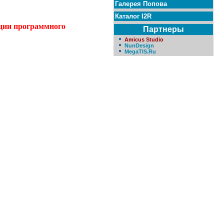
Галерея Попова
Каталог I2R
ции программного
Партнеры
Amicus Studio
NunDesign
MegaTIS.Ru