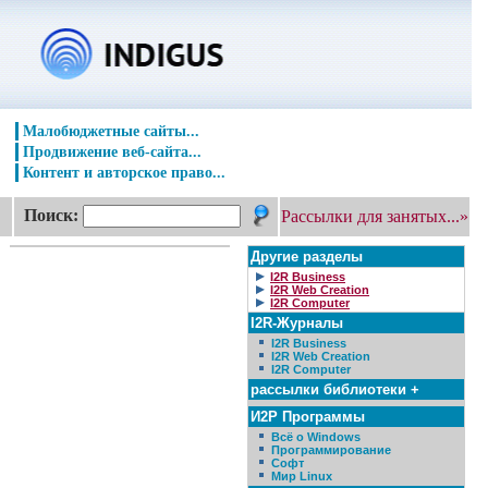
Малобюджетные сайты...
Продвижение веб-сайта...
Контент и авторское право...
Поиск:
Рассылки для занятых...»
Другие разделы
I2R Business
I2R Web Creation
I2R Computer
I2R-Журналы
I2R Business
I2R Web Creation
I2R Computer
рассылки библиотеки +
И2Р Программы
Всё о Windows
Программирование
Софт
Мир Linux