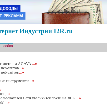
ернет Индустрии I2R.ru
 от хостинга AGAVA
...»
я веб-сайтов
...»
я веб-сайтов
...»
н из инструментов
...»
.»
ниц
...»
пользователей Сети увеличится почти на 30 %.
...»
ей"
...»