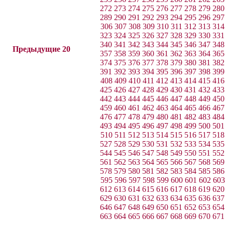
272
273
274
275
276
277
278
279
280
289
290
291
292
293
294
295
296
297
306
307
308
309
310
311
312
313
314
323
324
325
326
327
328
329
330
331
340
341
342
343
344
345
346
347
348
Предыдущие 20
357
358
359
360
361
362
363
364
365
374
375
376
377
378
379
380
381
382
391
392
393
394
395
396
397
398
399
408
409
410
411
412
413
414
415
416
425
426
427
428
429
430
431
432
433
442
443
444
445
446
447
448
449
450
459
460
461
462
463
464
465
466
467
476
477
478
479
480
481
482
483
484
493
494
495
496
497
498
499
500
501
510
511
512
513
514
515
516
517
518
527
528
529
530
531
532
533
534
535
544
545
546
547
548
549
550
551
552
561
562
563
564
565
566
567
568
569
578
579
580
581
582
583
584
585
586
595
596
597
598
599
600
601
602
603
612
613
614
615
616
617
618
619
620
629
630
631
632
633
634
635
636
637
646
647
648
649
650
651
652
653
654
663
664
665
666
667
668
669
670
671