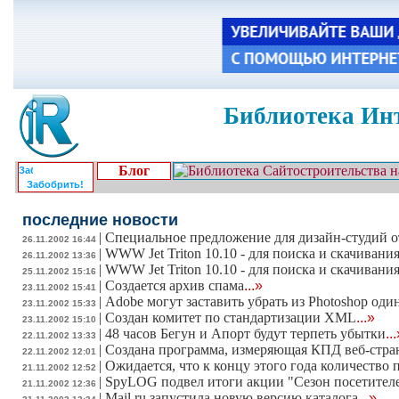
Библиотека Инт
Блог
Забобрить!
последние новости
|
Специальное предложение для дизайн-студий
26.11.2002 16:44
|
WWW Jet Triton 10.10 - для поиска и скачивани
26.11.2002 13:36
|
WWW Jet Triton 10.10 - для поиска и скачивани
25.11.2002 15:16
|
Создается архив спама
...»
23.11.2002 15:41
|
Adobe могут заставить убрать из Photoshop оди
23.11.2002 15:33
|
Создан комитет по стандартизации XML
...»
23.11.2002 15:10
|
48 часов Бегун и Апорт будут терпеть убытки
..
22.11.2002 13:33
|
Создана программа, измеряющая КПД веб-стра
22.11.2002 12:01
|
Ожидается, что к концу этого года количество 
21.11.2002 12:52
|
SpyLOG подвел итоги акции "Сезон посетител
21.11.2002 12:36
|
Mail.ru запустила новую версию каталога
...»