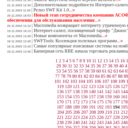
21.11.2002 12:34
|
Дополнительные подробности Интернет-салюта
21.11.2002 12:30
|
Релиз SWF Kit 1.0
...»
21.11.2002 11:55
|
Новый этап сотрудничества компании АСОФ
20.11.2002 18:53
обеспечения для обслуживания населения
...»
|
Macromedia возвращает интернету утраченную
20.11.2002 12:10
|
Интернет-салют, посвященный тарифу "Джинс"
19.11.2002 18:13
|
Новые компоненты от Macromedia
...»
18.11.2002 13:49
|
SWFTools: Коллекция полезных программ
...»
18.11.2002 13:45
|
Самые популярные поисковые системы на ноябр
18.11.2002 13:43
|
Баннерная сеть RBE начала торговать рекламн
18.11.2002 13:40
1
2
3
4
5
6
7
8
9
10
11
12
13
14
15
16
29
30
31
32
33
34
35
36
37
38
39
40
4
53
54
55
56
57
58
59
60
61
62
63
64
6
77
78
79
80
81
82
83
84
85
86
87
88
8
101
102
103
104
105
106
107
108
109
119
120
121
122
123
124
125
126
127
136
137
138
139
140
141
142
143
144
153
154
155
156
157
158
159
160
161
170
171
172
173
174
175
176
177
178
187
188
189
190
191
192
193
194
195
204
205
206
207
208
209
210
211
212
221
222
223
224
225
226
227
228
229
238
239
240
241
242
243
244
245
246
255
256
257
258
259
260
261
262
263