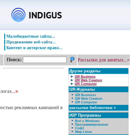
Малобюджетные сайты...
Продвижение веб-сайта...
Контент и авторское право...
Поиск:
Рассылки для занятых...»
Другие разделы
I2R Business
I2R Web Creation
I2R Computer
I2R-Журналы
алогах
...»
I2R Business
I2R Web Creation
I2R Computer
вностью рекламных кампаний в
рассылки библиотеки +
И2Р Программы
Всё о Windows
Программирование
Софт
Мир Linux