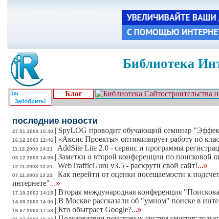
Библиотека Инт
Блог
Забобрить!
последние новости
|
SpyLOG проводит обучающий семинар "Эффект
27.01.2004 15:40
|
«Аксис Проекты» оптимизирует работу по клас
16.12.2003 12:46
|
AddSite Lite 2.0 - сервис и программы регистр
11.12.2003 14:21
|
Заметки о второй конференции по поисковой 
03.12.2003 14:06
|
WebTrafficGuru v3.5 - раскрути свой сайт!
...»
12.11.2003 12:21
|
Как перейти от оценки посещаемости к подсче
07.11.2003 13:22
интернете"
...»
|
Вторая международная конференция "Поискова
17.10.2003 14:15
|
В Москве рассказали об "умном" поиске в инте
14.08.2003 14:00
|
Кто обыграет Google?
...»
16.07.2003 17:58
|
Пользователи поисковых систем смотрят только