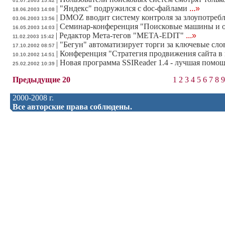
01.07.2003 15:42
|
"Яндекс" подружился с doc-файлами
...»
18.06.2003 14:08
|
DMOZ вводит систему контроля за злоупотребл
03.06.2003 13:56
|
Семинар-конференция "Поисковые машины и о
16.05.2003 14:03
|
Редактор Мета-тегов "МЕТА-EDIT"
...»
11.02.2003 15:42
|
"Бегун" автоматизирует торги за ключевые сло
17.10.2002 08:57
|
Конференция "Стратегия продвижения сайта в
10.10.2002 14:51
|
Новая программа SSIReader 1.4 - лучшая помощ
25.02.2002 10:39
Предыдущие 20
1
2
3
4
5
6
7
8
9
2000-2008 г.
Все авторские права соблюдены.