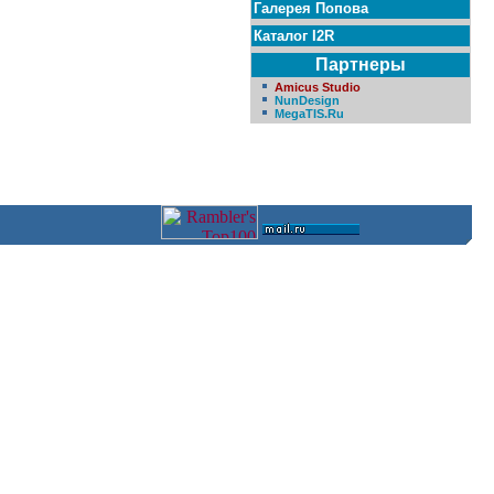
Галерея Попова
Каталог I2R
Партнеры
Amicus Studio
NunDesign
MegaTIS.Ru