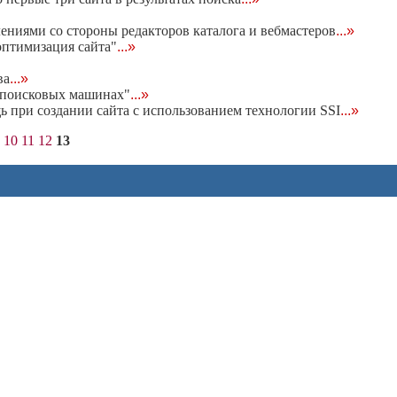
ениями со стороны редакторов каталога и вебмастеров
...»
птимизация сайта"
...»
ва
...»
 поисковых машинах"
...»
ь при создании сайта с использованием технологии SSI
...»
10
11
12
13