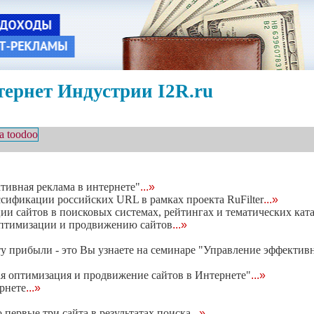
ернет Индустрии I2R.ru
ивная реклама в интернете"
...»
сификации российских URL в рамках проекта RuFilter
...»
ации сайтов в поисковых системах, рейтингах и тематических кат
оптимизации и продвижению сайтов
...»
ту прибыли - это Вы узнаете на семинаре "Управление эффекти
я оптимизация и продвижение сайтов в Интернете"
...»
рнете
...»
 первые три сайта в результатах поиска
...»