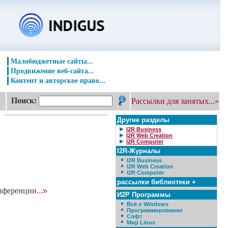
Малобюджетные сайты...
Продвижение веб-сайта...
Контент и авторское право...
Поиск:
Рассылки для занятых...»
Другие разделы
I2R Business
I2R Web Creation
I2R Computer
I2R-Журналы
I2R Business
I2R Web Creation
I2R Computer
рассылки библиотеки +
онференции
...»
И2Р Программы
Всё о Windows
Программирование
Софт
Мир Linux