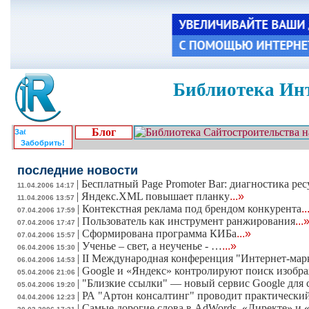
Библиотека Инт
Блог
Забобрить!
последние новости
|
Бесплатный Page Promoter Bar: диагностика ре
11.04.2006 14:17
|
Яндекс.XML повышает планку
...»
11.04.2006 13:57
|
Контекстная реклама под брендом конкурента
..
07.04.2006 17:59
|
Пользователь как инструмент ранжирования
...
07.04.2006 17:47
|
Сформирована программа КИБа
...»
07.04.2006 15:57
|
Ученье – свет, а неученье - …
...»
06.04.2006 15:30
|
II Международная конференция "Интернет-мар
06.04.2006 14:53
|
Google и «Яндекс» контролируют поиск изобр
05.04.2006 21:06
|
"Близкие ссылки" — новый сервис Google для 
05.04.2006 19:20
|
РА "Артон консалтинг" проводит практически
04.04.2006 12:23
|
Самые дорогие слова в AdWords, «Директе» и 