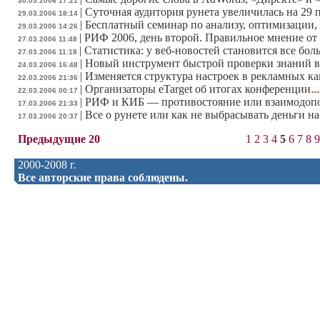
30.03.2006 17:21
|
Суточная аудитория рунета увеличилась на 29 
29.03.2006 18:14
|
Бесплатный семинар по анализу, оптимизации
29.03.2006 14:26
|
РИФ 2006, день второй. Правильное мнение от M
27.03.2006 11:48
|
Статистика: у веб-новостей становится все бол
27.03.2006 11:18
|
Новый инструмент быстрой проверки знаний в
24.03.2006 16:48
|
Изменяется структура настроек в рекламных к
22.03.2006 21:36
|
Организаторы eTarget об итогах конференции
..
22.03.2006 00:17
|
РИФ и КИБ — противостояние или взаимодоп
17.03.2006 21:33
|
Все о рунете или как не выбрасывать деньги на
17.03.2006 20:37
Предыдущие 20
1
2
3
4
5
6
7
8
9
2000-2008 г.
Все авторские права соблюдены.