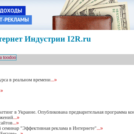
ернет Индустрии I2R.ru
сурса в реальном времени
...»
.»
»
кетинг в Украине. Опубликована предварительная программа к
ажений
...»
сайтов
...»
й семинар "Эффективная реклама в Интернете"
...»
«Бегуне»
...»