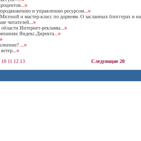
процентов
...»
, продвижению и управлению ресурсом
...»
icrosoft и мастер-класс по дорвеям. О засланных блоггерах и н
ьше читателей
...»
 области Интернет-рекламы
...»
ампаниях Яндекс.Директа
...»
.»
олнение?
...»
 ветер
...»
10
11
12
13
Следующие 20