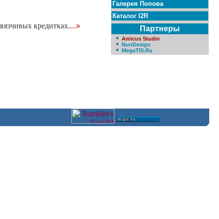
Галерея Попова
Каталог I2R
авязчивых кредитках.
...»
Партнеры
Amicus Studio
NunDesign
MegaTIS.Ru