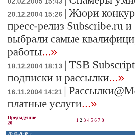
02.02.2005 15:43
|
Жюри конкур
20.12.2004 15:26
пресс-релиз Subscribe.ru и 
выбрали самые квалифиц
...»
работы
|
TSB Subscript
18.12.2004 18:13
...»
подписки и рассылки
|
Рассылки@Me
16.11.2004 14:21
...»
платные услуги
Предыдущие
1
2
3
4
5
6
7
8
20
2000-2008 г.