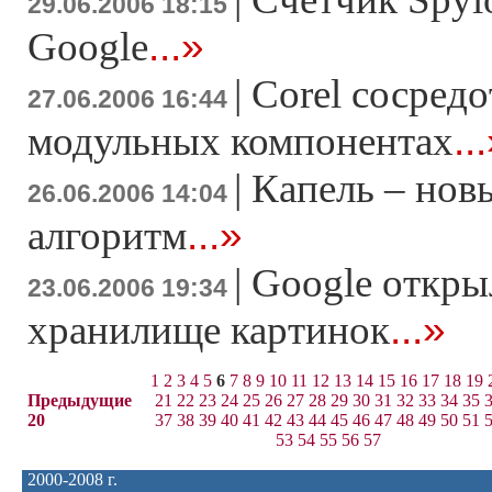
29.06.2006 18:15
...»
Google
|
Corel сосредо
27.06.2006 16:44
..
модульных компонентах
|
Капель – нов
26.06.2006 14:04
...»
алгоритм
|
Google откры
23.06.2006 19:34
...»
хранилище картинок
1
2
3
4
5
6
7
8
9
10
11
12
13
14
15
16
17
18
19
Предыдущие
21
22
23
24
25
26
27
28
29
30
31
32
33
34
35
20
37
38
39
40
41
42
43
44
45
46
47
48
49
50
51
53
54
55
56
57
2000-2008 г.