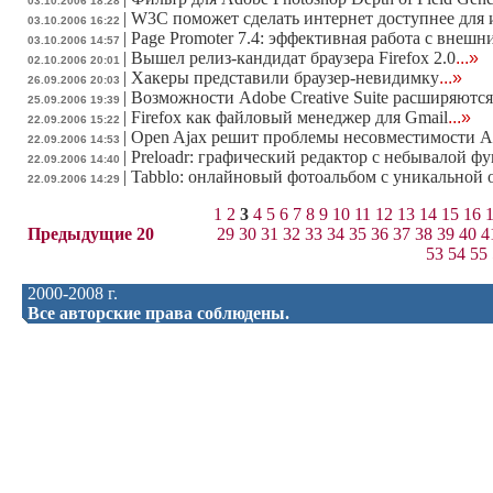
03.10.2006 18:28
|
W3C поможет сделать интернет доступнее для
03.10.2006 16:22
|
Page Promoter 7.4: эффективная работа с внеш
03.10.2006 14:57
|
Вышел релиз-кандидат браузера Firefox 2.0
...»
02.10.2006 20:01
|
Хакеры представили браузер-невидимку
...»
26.09.2006 20:03
|
Возможности Adobe Creative Suite расширяют
25.09.2006 19:39
|
Firefox как файловый менеджер для Gmail
...»
22.09.2006 15:22
|
Open Ajax решит проблемы несовместимости 
22.09.2006 14:53
|
Preloadr: графический редактор с небывалой 
22.09.2006 14:40
|
Tabblo: онлайновый фотоальбом с уникальной
22.09.2006 14:29
1
2
3
4
5
6
7
8
9
10
11
12
13
14
15
16
Предыдущие 20
29
30
31
32
33
34
35
36
37
38
39
40
4
53
54
55
2000-2008 г.
Все авторские права соблюдены.