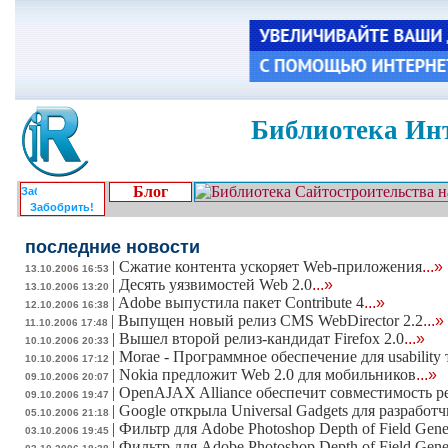
Библиотека Инт
Блог
Забобрить!
последние новости
|
Сжатие контента ускоряет Web-приложения
...»
13.10.2006 16:53
|
Десять уязвимостей Web 2.0
...»
13.10.2006 13:20
|
Adobe выпустила пакет Contribute 4
...»
12.10.2006 16:38
|
Выпущен новый релиз CMS WebDirector 2.2
...»
11.10.2006 17:48
|
Вышел второй релиз-кандидат Firefox 2.0
...»
10.10.2006 20:33
|
Morae - Программное обеспечение для usability
10.10.2006 17:12
|
Nokia предложит Web 2.0 для мобильников
...»
09.10.2006 20:07
|
OpenAJAX Alliance обеспечит совместимость 
09.10.2006 19:47
|
Google открыла Universal Gadgets для разработ
05.10.2006 21:18
|
Фильтр для Adobe Photoshop Depth of Field Gene
03.10.2006 19:45
|
Фильтр для Adobe Photoshop Depth of Field Gene