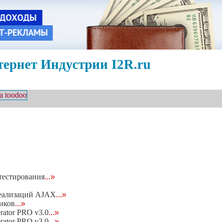
ернет Индустрии I2R.ru
 тестирования
...»
реализаций AJAX
...»
чиков
...»
rator PRO v3.0
...»
rator PRO v3.0
...»