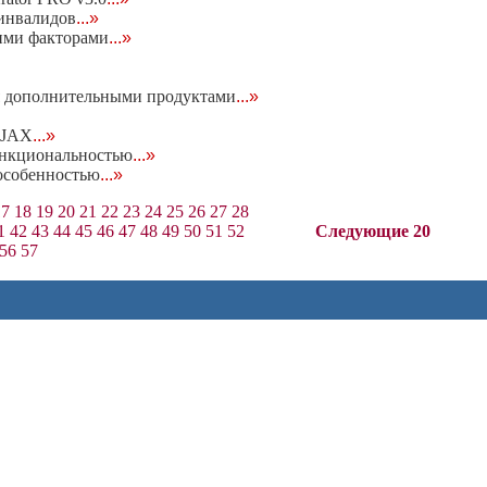
 инвалидов
...»
ними факторами
...»
ся дополнительными продуктами
...»
AJAX
...»
функциональностью
...»
 особенностью
...»
17
18
19
20
21
22
23
24
25
26
27
28
1
42
43
44
45
46
47
48
49
50
51
52
Следующие 20
56
57