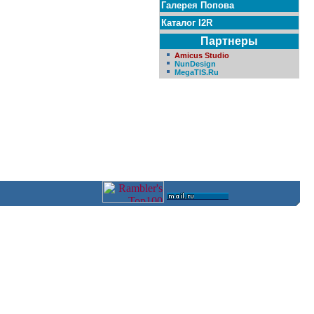
Галерея Попова
Каталог I2R
Партнеры
Amicus Studio
NunDesign
MegaTIS.Ru