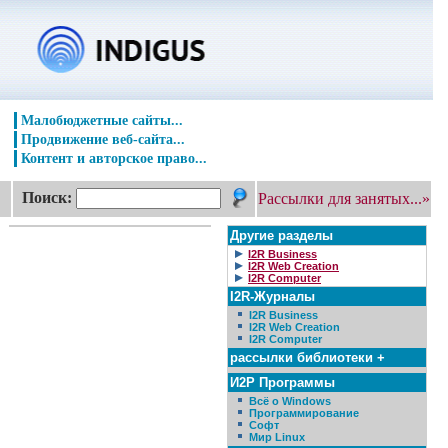
Малобюджетные сайты...
Продвижение веб-сайта...
Контент и авторское право...
Поиск:
Рассылки для занятых...»
Другие разделы
I2R Business
I2R Web Creation
I2R Computer
I2R-Журналы
I2R Business
I2R Web Creation
I2R Computer
рассылки библиотеки +
И2Р Программы
Всё о Windows
Программирование
Софт
Мир Linux