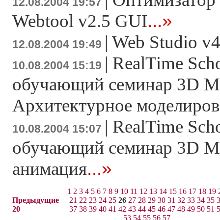
12.08.2004 19:57
...»
Webtool v2.5 GUI
|
Web Studio v4
12.08.2004 19:49
|
RealTime Sch
10.08.2004 15:19
обучающий семинар 3D M
Архитектурное моделиров
|
RealTime Sch
10.08.2004 15:07
обучающий семинар 3D M
...»
анимация
1
2
3
4
5
6
7
8
9
10
11
12
13
14
15
16
17
18
19
Предыдущие
21
22
23
24
25
26
27
28
29
30
31
32
33
34
35
20
37
38
39
40
41
42
43
44
45
46
47
48
49
50
51
53
54
55
56
57