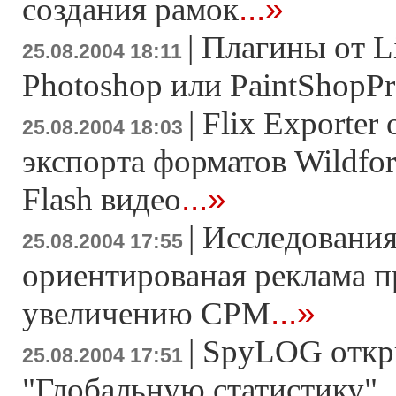
...»
создания рамок
|
Плагины от Lit
25.08.2004 18:11
Photoshop или PaintShopP
|
Flix Exporter
25.08.2004 18:03
экспорта форматов Wildf
...»
Flash видео
|
Исследования
25.08.2004 17:55
ориентированая реклама п
...»
увеличению CPM
|
SpyLOG откр
25.08.2004 17:51
.
"Глобальную статистику"