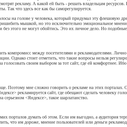
мотрят рекламу. А какой ей быть - решать владельцам ресурсов.
ты. Так что здесь все как бы саморегулируется.
волосы на голове у человека, который придумал эту флешовую др
 пришибить мышкой, но это исключительно эмоциональное мнение
и без этого не могут обойтись. Это их личное дело. Но подобны
ить компромисс между посетителями и рекламодателями. Лично 
ции. Однако стоит отметить, что такие вопросы нельзя регули
 голосовать своим выбором за тот сайт, где ей комфортнее. Ибо
бще. Поэтому мне сложно говорить о рекламе на этих порталах. 
ндексе> рекламируется сайт, где обещают сделать человеку голо
на серьезном <Яндексе>, такое шарлатанство.
мих порталов думать об этом. Если им выгодно, а аудитория терп
ить, что им дороже, мнение пользователей или деньги рекламод