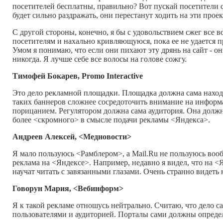
посетителей бесплатны, правильно? Вот пускай посетители с
будет сильно раздражать, они перестанут ходить на эти проек
С другой стороны, конечно, я бы с удовольствием сжег все 
посетителям и нахально кривляющуюся, пока ее не удается
Умом я понимаю, что если они пихают эту дрянь на сайт - он
никогда. Я лучше себе все волосы на голове сожгу.
Тимофей Бокарев, Promo Interactive
Это дело рекламной площадки. Площадка должна сама наход
таких баннеров сложнее сосредоточить внимание на информа
порицанием. Регулятором должна сама аудитория. Она должна
более <скромного> в смысле подачи рекламы <Яндекса>.
Андреев Алексей, <Медновости>
Я мало пользуюсь <Рамблером>, а Mail.Ru не пользуюсь воо
реклама на <Яндексе>. Например, недавно я видел, что на <Я
научат читать с завязанными глазами. Очень странно видеть 
Говорун Мария, <Вебинформ>
Я к такой рекламе отношусь нейтрально. Считаю, что дело са
пользователями и аудиторией. Порталы сами должны определ