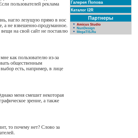
Галерея Попова
 Если пользователей реклама
Каталог I2R
Партнеры
янь, нагло лезущую прямо в нос
Amicus Studio
, а не взвешенно-продуманное.
NunDesign
е вещи на свой сайт не поставлю
MegaTIS.Ru
мне как пользователю из-за
ровать общественным
 выбор есть, например, в лице
Однако меня смешит некоторая
графическое зрение, а также
ит, то почему нет? Слово за
ателей.