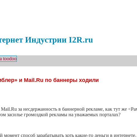
ернет Индустрии I2R.ru
мблер» и Mail.Ru по баннеры ходили
ail.Ru за несдержанность в баннерной рекламе, как тут же <Р
этом засилье громоздкой рекламы на уважаемых порталах?
й момент способ зарабатывать хоть какие-то деньги в интернете