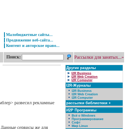
Малобюджетные сайты...
Продвижение веб-сайта...
Контент и авторское право...
Поиск:
Рассылки для занятых...»
Другие разделы
I2R Business
I2R Web Creation
I2R Computer
I2R-Журналы
I2R Business
I2R Web Creation
I2R Computer
амблер> развесил рекламные
рассылки библиотеки +
И2Р Программы
Всё о Windows
Программирование
Софт
Мир Linux
. Данные сервисы же для