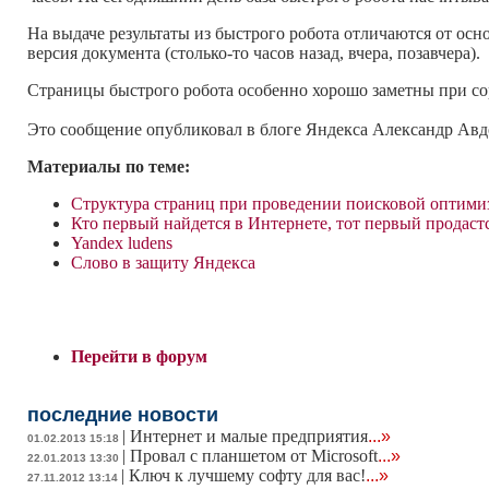
На выдаче результаты из быстрого робота отличаются от ос
версия документа (столько-то часов назад, вчера, позавчера).
Страницы быстрого робота особенно хорошо заметны при сор
Это сообщение опубликовал в блоге Яндекса Александр Авд
Материалы по теме:
Cтруктура страниц при проведении поисковой оптими
Кто первый найдется в Интернете, тот первый продаст
Yandex ludens
Слово в защиту Яндекса
Перейти в форум
последние новости
|
Интернет и малые предприятия
...»
01.02.2013 15:18
|
Провал с планшетом от Microsoft
...»
22.01.2013 13:30
|
Ключ к лучшему софту для вас!
...»
27.11.2012 13:14