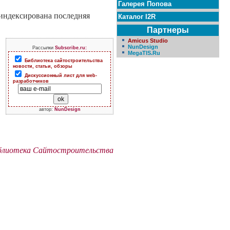
Галерея Попова
оиндексирована последняя
Каталог I2R
Партнеры
Amicus Studio
NunDesign
Рассылки
Subscribe.ru:
MegaTIS.Ru
Библиотека сайтостроительства
новости, статьи, обзоры
Дискуссионный лист для web-
разработчиков
автор:
NunDesign
блиотека Сайтостроительства