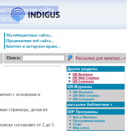
Малобюджетные сайты...
Продвижение веб-сайта...
Контент и авторское право...
Поиск:
Рассылки для занятых...»
Другие разделы
I2R Business
I2R Web Creation
I2R Computer
I2R-Журналы
I2R Business
еменно с основным и
I2R Web Creation
I2R Computer
рассылки библиотеки +
ные страницы, делая их
И2Р Программы
Всё о Windows
Программирование
оиске составляет от 2 до 5
Софт
Мир Linux