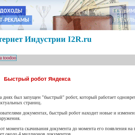
ернет Индустрии I2R.ru
Быстрый робот Яндекса
а днях был запущен "быстрый" робот, который работает одновр
актуальных страниц.
ователями документах, быстрый робот находит новые и изменен
наружения.
я от момента скачивания документа до момента его появления на п
ает около 4 миллионов документов.