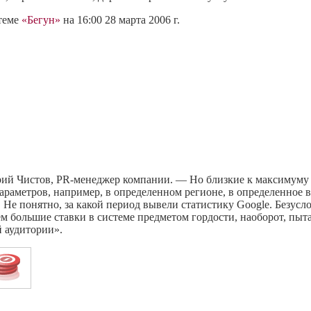
стеме
«Бегун»
на 16:00 28 марта 2006 г.
рий Чистов, PR-менеджер компании. — Но близкие к максимуму 
араметров, например, в определенном регионе, в определенное 
 Не понятно, за какой период вывели статистику Google. Безус
 большие ставки в системе предметом гордости, наоборот, пыта
 аудитории».