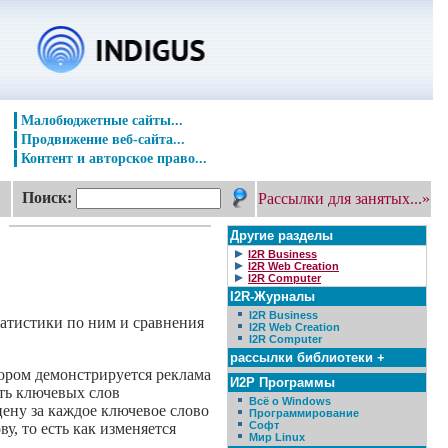
Малобюджетные сайты...
Продвижение веб-сайта...
Контент и авторское право...
Поиск:
Рассылки для занятых...»
Другие разделы
I2R Business
I2R Web Creation
I2R Computer
I2R-Журналы
I2R Business
татистики по ним и сравнения
I2R Web Creation
I2R Computer
рассылки библиотеки +
тором демонстрируется реклама
И2Р Программы
сть ключевых слов
Всё о Windows
цену за каждое ключевое слово
Программирование
Софт
, то есть как изменяется
Мир Linux