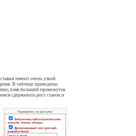
ставки имеют очень узкий
время. В таблице приведены
ловно, взяв больший промежуток
емся сдерживать рост ставок и
Подпишитесь на рассылку!
Библиотека сайтостроительства
новости, статьи, обзоры
Дискуссионный лист для web-
разработчиков