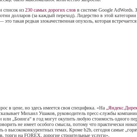
и список из
230 самых дорогих слов
в системе Google AdWords. 
отни долларов (за каждый переход). Лидерство в этой категории
— это такая редкая злокачественная опухоль, которая встречает
рос в цене, но здесь имеется своя специфика. «На
„Яндекс.Дире
ссказывает Михаил Ушаков, руководитель пресс-службы компан
или „Боинга“ в год могут окупить любую стоимость одного пер
оворить не имеет особого смысла, потому что практически никог
ить о высококонкурентных темах. Кроме b2b, сегодня самые „го
ов, торги на FOREX, дорогие строительные услуги».