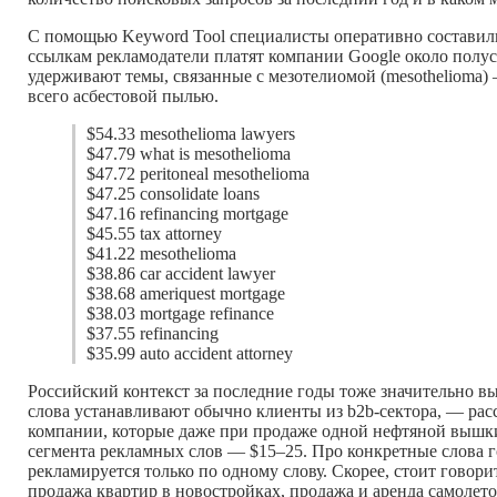
С помощью Keyword Tool специалисты оперативно составил
ссылкам рекламодатели платят компании Google около полус
удерживают темы, связанные с мезотелиомой (mesothelioma) 
всего асбестовой пылью.
$54.33 mesothelioma lawyers
$47.79 what is mesothelioma
$47.72 peritoneal mesothelioma
$47.25 consolidate loans
$47.16 refinancing mortgage
$45.55 tax attorney
$41.22 mesothelioma
$38.86 car accident lawyer
$38.68 ameriquest mortgage
$38.03 mortgage refinance
$37.55 refinancing
$35.99 auto accident attorney
Российский контекст за последние годы тоже значительно вы
слова устанавливают обычно клиенты из b2b-сектора, — ра
компании, которые даже при продаже одной нефтяной вышки 
сегмента рекламных слов — $15–25. Про конкретные слова г
рекламируется только по одному слову. Скорее, стоит говор
продажа квартир в новостройках, продажа и аренда самолет