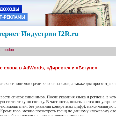
ернет Индустрии I2R.ru
 слова в AdWords, «Директе» и «Бегуне»
оиска синонимов среди ключевых слов, а также для просмотра с
вести список синонимов. После указания языка и региона, в ко
ную статистику по списку. В частности, показывается популярно
рекламодателей, без указания конкретных цифр), максимальную 
роме того, можно посмотреть тренд по данному ключевому слову
месяце было максимальное количество запросов.