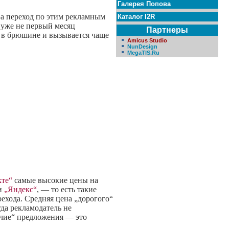
Галерея Попова
За переход по этим рекламным
Каталог I2R
 уже не первый месяц
Партнеры
ся в брюшине и вызывается чаще
Amicus Studio
NunDesign
MegaTIS.Ru
кте“
самые высокие цены на
ии
„Яндекс“
, — то есть такие
ехода. Средняя цена „дорогого“
да рекламодатель не
рячие“ предложения — это