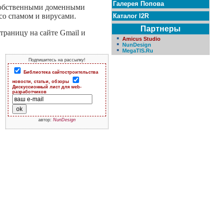
Галерея Попова
 собственными доменными
со спамом и вирусами.
Каталог I2R
Партнеры
траницу на сайте Gmail и
Amicus Studio
NunDesign
MegaTIS.Ru
Подпишитесь на рассылку!
Библиотека сайтостроительства
новости, статьи, обзоры
Дискуссионный лист для web-
разработчиков
автор:
NunDesign