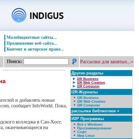
Малобюджетные сайты...
Продвижение веб-сайта...
Контент и авторское право...
Поиск:
Рассылки для занятых...»
Другие разделы
I2R Business
на
I2R Web Creation
I2R Computer
I2R-Журналы
I2R Business
ателей и добавлять новые
I2R Web Creation
com, сообщает InfoWorld. Пока,
I2R Computer
рассылки библиотеки +
И2Р Программы
дского колледжа в Сан-Хосе.
Всё о Windows
са, оканчивающиеся на
Программирование
Софт
Мир Linux