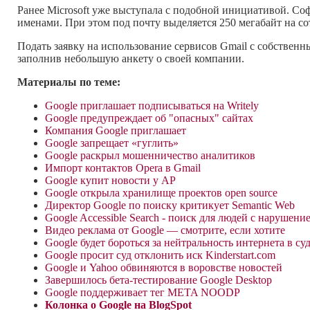
Ранее Microsoft уже выступала с подобной инициативой. С
именами. При этом под почту выделяется 250 мегабайт на с
Подать заявку на использование сервисов Gmail с собствен
заполнив небольшую анкету о своей компании.
Материалы по теме:
Google приглашает подписываться на Writely
Google предупреждает об "опасных" сайтах
Компания Google приглашает
Google запрещает «гуглить»
Google раскрыл мошенничество аналитиков
Импорт контактов Opera в Gmail
Google купит новости у AP
Google открыла хранилище проектов open source
Директор Google по поиску критикует Semantic Web
Google Accessible Search - поиск для людей с нарушени
Видео реклама от Google — смотрите, если хотите
Google будет бороться за нейтральность интернета в су
Google просит суд отклонить иск Kinderstart.com
Google и Yahoo обвиняются в воровстве новостей
Завершилось бета-тестирование Google Desktop
Google поддерживает тег META NOODP
Колонка о Google на BlogSpot