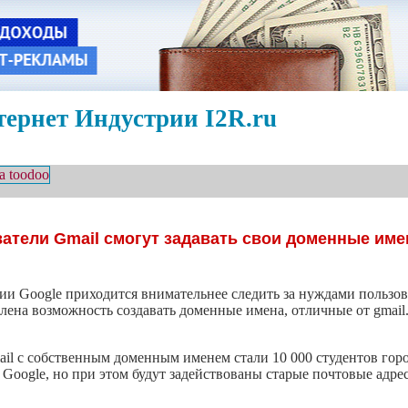
ернет Индустрии I2R.ru
атели Gmail смогут задавать свои доменные име
нии Google приходится внимательнее следить за нуждами пользов
влена возможность создавать доменные имена, отличные от gmail.
l с собственным доменным именем стали 10 000 студентов горо
 Google, но при этом будут задействованы старые почтовые адре