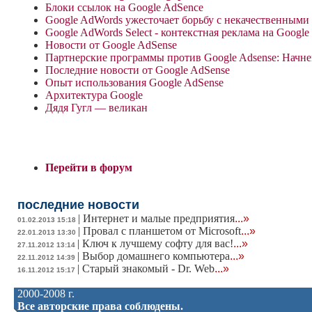
Блоки ссылок на Google AdSence
Google AdWords ужесточает борьбу с некачественным
Google AdWords Select - контекстная реклама на Google
Новости от Google AdSense
Партнерские программы против Google Adsense: Начне
Последние новости от Google AdSense
Опыт использования Google AdSense
Архитектура Google
Дядя Гугл — великан
Перейти в форум
последние новости
|
Интернет и малые предприятия
...»
01.02.2013 15:18
|
Провал с планшетом от Microsoft
...»
22.01.2013 13:30
|
Ключ к лучшему софту для вас!
...»
27.11.2012 13:14
|
Выбор домашнего компьютера
...»
22.11.2012 14:39
|
Старый знакомый - Dr. Web
...»
16.11.2012 15:17
2000-2008 г.
Все авторские права соблюдены.