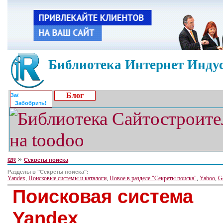
Библиотека Интернет Индус
Блог
Забобрить!
»
I2R
Секреты поиска
Разделы в "Секреты поиска":
Yandex
,
Поисковые системы и каталоги
,
Новое в разделе "Секреты поиска"
,
Yahoo
,
G
Поисковая система
Yandex