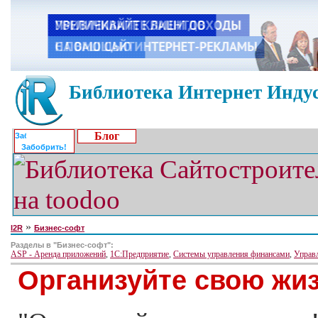
Библиотека Интернет Индус
Блог
Забобрить!
»
I2R
Бизнес-софт
Разделы в "Бизнес-софт":
ASP - Аренда приложений
,
1С:Предприятие
,
Системы управления финансами
,
Управ
Организуйте свою жи