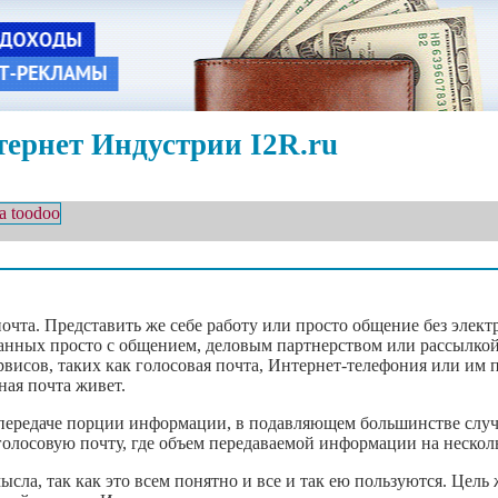
ернет Индустрии I2R.ru
 почта. Представить же себе работу или просто общение без элек
язанных просто с общением, деловым партнерством или рассылк
висов, таких как голосовая почта, Интернет-телефония или им 
ная почта живет.
о передаче порции информации, в подавляющем большинстве случ
 голосовую почту, где объем передаваемой информации на нескол
ысла, так как это всем понятно и все и так ею пользуются. Цель 