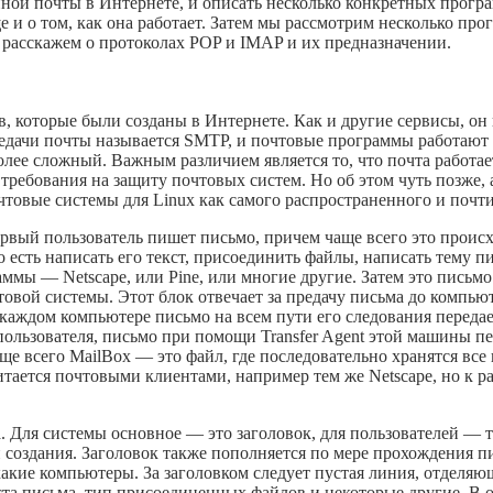
нной почты в Интернете, и описать несколько конкретных програ
е и о том, как она работает. Затем мы рассмотрим несколько пр
ие расскажем о протоколах POP и IMAP и их предназначении.
, которые были созданы в Интернете. Как и другие сервисы, он и
едачи почты называется SMTP, и почтовые программы работают 
более сложный. Важным различием является то, что почта работа
требования на защиту почтовых систем. Но об этом чуть позже, 
чтовые системы для Linux как самого распространенного и почт
рвый пользователь пишет письмо, причем чаще всего это проис
 есть написать его текст, присоединить файлы, написать тему п
мы — Netscape, или Pine, или многие другие. Затем это письмо п
товой системы. Этот блок отвечает за предачу письма до компьют
 каждом компьютере письмо на всем пути его следования передае
льзователя, письмо при помощи Transfer Agent этой машины пер
ще всего MailBox — это файл, где последовательно хранятся все
итается почтовыми клиентами, например тем же Netscape, но к р
а. Для системы основное — это заголовок, для пользователей — 
 создания. Заголовок также пополняется по мере прохождения пи
какие компьютеры. За заголовком следует пустая линия, отделяющ
ста письма, тип присоединенных файлов и некоторые другие. В 