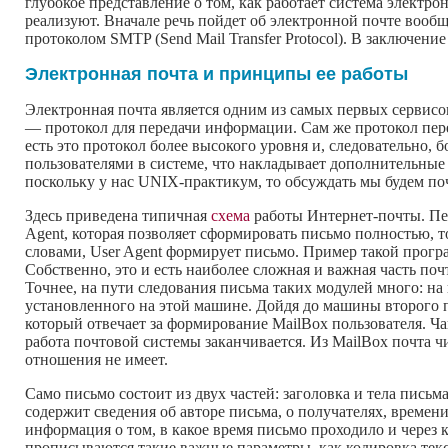
глубокое представление о том, как работает система электро
реализуют. Вначале речь пойдет об электронной почте вообщ
протоколом SMTP (Send Mail Transfer Protocol). В заключен
Электронная почта и принципы ее работы
Электронная почта является одним из самых первых сервисов
— протокол для передачи информации. Сам же протокол пер
есть это протокол более высокого уровня и, следовательно, 
пользователями в системе, что накладывает дополнительные 
поскольку у нас UNIX-практикум, то обсуждать мы будем по
Здесь приведена типичная
схема
работы Интернет-почты. Пе
Agent, которая позволяет сформировать письмо полностью, то
словами, User Agent формирует письмо. Пример такой програм
Собственно, это и есть наиболее сложная и важная часть поч
Точнее, на пути следования письма таких модулей много: на
установленного на этой машине. Дойдя до машины второго по
который отвечает за формирование MailBox пользователя. Ча
работа почтовой системы заканчивается. Из MailBox почта ч
отношения не имеет.
Само письмо состоит из двух частей: заголовка и тела письм
содержит сведения об авторе письма, о получателях, времени
информация о том, в какое время письмо проходило и через 
прописываются такие важные параметры, как кодировка тек