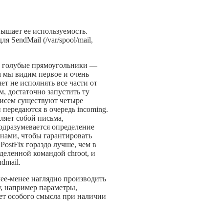
вышает ее используемость.
 SendMail (/var/spool/mail,
а голубые прямоугольники —
ым мы видим первое и очень
ет не исполнять все части от
м, достаточно запустить ту
 писем существуют четыре
и передаются в очередь incoming.
вляет собой письма,
подразумевается определение
нами, чтобы гарантировать
ostFix гораздо лучше, чем в
деленной командой chroot, и
dmail.
лее-менее наглядно производить
у, например параметры,
нет особого смысла при наличии