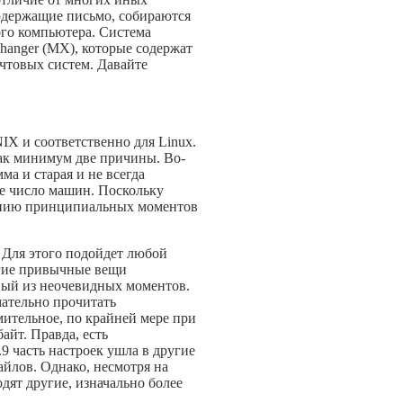
 содержащие письмо, собираются
ого компьютера. Система
hanger (MX), которые содержат
очтовых систем. Давайте
IX и соответственно для Linux.
как минимум две причины. Во-
а и старая и не всегда
ое число машин. Поскольку
санию принципиальных моментов
. Для этого подойдет любой
огие привычные вещи
рвый из неочевидных моментов.
мательно прочитать
мительное, по крайней мере при
айт. Правда, есть
9 часть настроек ушла в другие
айлов. Однако, несмотря на
дят другие, изначально более