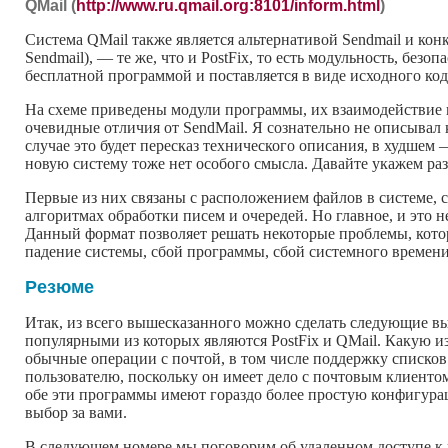
QMail (
http://www.ru.qmail.org:8101/inform.html
)
Система QMail также является альтернативой Sendmail и кон
Sendmail), — те же, что и PostFix, то есть модульность, безо
бесплатной программой и поставляется в виде исходного ко
На схеме приведены модули программы, их взаимодействие и 
очевидные отличия от SendMail. Я сознательно не описывал 
случае это будет пересказ технического описания, в худшем 
новую систему тоже нет особого смысла. Давайте укажем ра
Первые из них связаны с расположением файлов в системе, 
алгоритмах обработки писем и очередей. Но главное, и это 
Данный формат позволяет решать некоторые проблемы, котор
падение системы, сбой программы, сбой системного времени
Резюме
Итак, из всего вышесказанного можно сделать следующие вы
популярными из которых являются PostFix и QMail. Какую из
обычные операции с почтой, в том числе поддержку списков
пользователю, поскольку он имеет дело с почтовым клиенто
обе эти программы имеют гораздо более простую конфигурац
выбор за вами.
В следующем номере мы поговорим об удаленном доступе к 