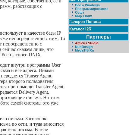
мм, которые, собственно, ее и
Всё о Windows
ограмм, работающих с
Программирование
Софт
Мир Linux
Галерея Попова
Каталог I2R
спользует в качестве базы IP
Партнеры
уже непосредственно с ним. То
ет непосредственно с
Amicus Studio
NunDesign
а сейчас скажем лишь, что
MegaTIS.Ru
и бесплатного UNIX.
ходит внутри программы User
исьма и все адреса. Иными
ередается Transer Agent.
ера второго пользователя.
тся при помощи Transfer Agent,
едается Delivery Agent,
 приходящие письма. На этом
аботе самой системы это уже
тело письма. Заголовок
сьма по сети, и туда заносится
ая тело письма. В теле
отличие от многих иных