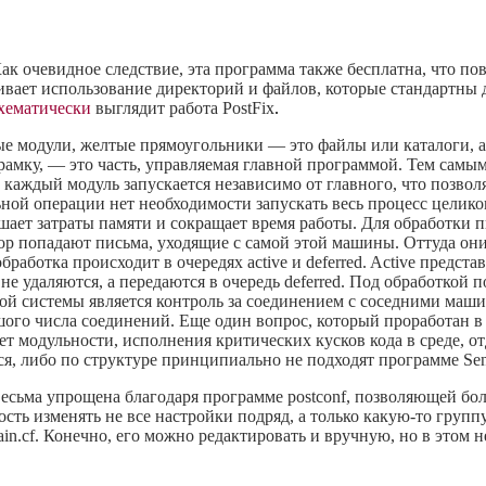
ак очевидное следствие, эта программа также бесплатна, что по
вает использование директорий и файлов, которые стандартны для
хематически
выглядит работа PostFix
.
ые модули, желтые прямоугольники — это файлы или каталоги, 
в рамку, — это часть, управляемая главной программой. Тем сам
каждый модуль запускается независимо от главного, что позволя
ьной операции нет необходимости запускать весь процесс целико
ньшает затраты памяти и сокращает время работы. Для обработки
ildrop попадают письма, уходящие с самой этой машины. Оттуда он
аботка происходит в очередях active и deferred. Active предста
е удаляются, а передаются в очередь deferred. Под обработкой 
ой системы является контроль за соединением с соседними маши
шого числа соединений. Еще один вопрос, который проработан в P
ет модульности, исполнения критических кусков кода в среде, от
я, либо по структуре принципиально не подходят программе Sen
весьма упрощена благодаря программе postconf, позволяющей бо
ть изменять не все настройки подряд, а только какую-то групп
n.cf. Конечно, его можно редактировать и вручную, но в этом 