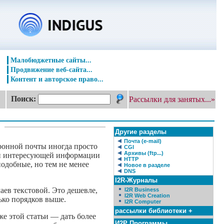
Малобюджетные сайты...
Продвижение веб-сайта...
Контент и авторское право...
Поиск:
Рассылки для занятых...»
Другие разделы
Почта (e-mail)
тронной почты иногда просто
CGI
Архивы (ftp...)
ой интересующей информации
HTTP
подобные, но тем не менее
Новое в разделе
DNS
I2R-Журналы
аев текстовой. Это дешевле,
I2R Business
I2R Web Creation
ько порядков выше.
I2R Computer
рассылки библиотеки +
же этой статьи — дать более
И2Р Программы