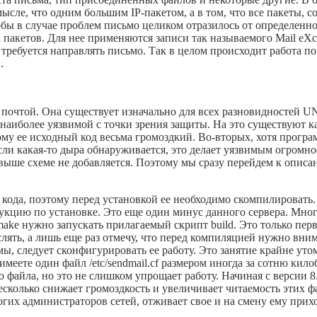
мысле, что одним большим IP-пакетом, а в том, что все пакеты,
бы в случае проблем письмо целиком отразилось от определенн
пакетов. Для нее применяются записи так называемого Mail eXc
 требуется направлять письмо. Так в целом происходит работа п
.
с почтой. Она существует изначально для всех разновидностей UN
я наиболее уязвимой с точки зрения защиты. На это существуют 
му ее исходный код весьма громоздкий. Во-вторых, хотя программ
сли какая-то дыра обнаруживается, это делает уязвимым огромн
 выше схеме не добавляется. Поэтому мы сразу перейдем к опи
 кода, поэтому перед установкой ее необходимо скомпилировать
укцию по установке. Это еще один минус данного сервера. Мн
make нужно запускать прилагаемый скрипт build. Это только пе
лять, а лишь еще раз отмечу, что перед компиляцией нужно вни
, следует сконфигурировать ее работу. Это занятие крайне уто
меете один файл /etc/sendmail.cf размером иногда за сотню килоб
 файла, но это не слишком упрощает работу. Начиная с версии 8.
несколько снижает громоздкость и увеличивает читаемость этих ф
их администраторов сетей, отживает свое и на смену ему прихо