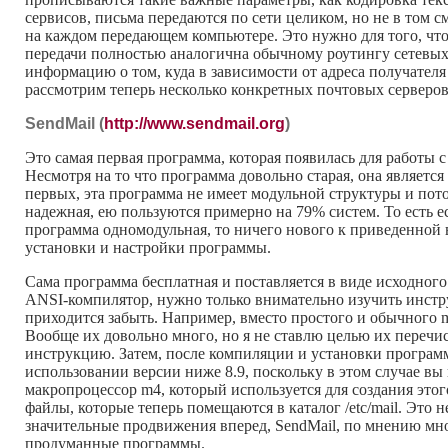
сервисов, письма передаются по сети целиком, но не в том с
на каждом передающем компьютере. Это нужно для того, что
передачи полностью аналогична обычному роутингу сетевых 
информацию о том, куда в зависимости от адреса получателя
рассмотрим теперь несколько конкретных почтовых серверов
SendMail (
http://www.sendmail.org
)
Это самая первая программа, которая появилась для работы 
Несмотря на то что программа довольно старая, она являетс
первых, эта программа не имеет модульной структуры и пото
надежная, ею пользуются примерно на 79% систем. То есть е
программа одномодульная, то ничего нового к приведенной
установки и настройки программы.
Сама программа бесплатная и поставляется в виде исходного
ANSI-компилятор, нужно только внимательно изучить инстр
приходится забыть. Например, вместо простого и обычного 
Вообще их довольно много, но я не ставлю целью их перечис
инструкцию. Затем, после компиляции и установки программы
использовании версии ниже 8.9, поскольку в этом случае вы и
макропроцессор m4, который используется для создания этого
файлы, которые теперь помещаются в каталог /etc/mail. Это 
значительные продвижения вперед, SendMail, по мнению мног
продуманные программы.