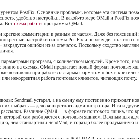
курентом PostFix. Основные проблемы, которые эта система позво
пасность, удобство настройки. В какой-то мере QMail и PostFix по
да. Вот
схема работы
программы QMail.
краткие комментарии к разным ее частям. Даже без пояснений в
конкретные настройки системы PostFix и не хочу делать этого 
— закрадутся ошибки из-за опечаток. Поскольку сходство нагляд
зличия.
с параметрами программ, с количеством модулей. Кроме того, им
не видно на схемах, QMail предлагает новый формат почтовых ящ
ые возникали при работе со старым форматом mbox в критическ
 или некорректная работа почтовых клиентов, читающих почту.
воды: Sendmail устарел, а на смену ему постепенно приходят н
 них выбрать — дело конкретного администратора. И та и друга
 рассылки. Различие QMail — в формате почтового ящика, что вр
м, который сам разбирается с почтовым ящиком. Важным для адми
ию, чем стандартный SendMail, и гораздо более продуманную и
почте, а именно — о протоколах POP, IMAP, а также расскаже