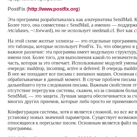
PostFix (
http://www.postfix.org
)
Эта программа разрабатывалась как альтернатива SendMail. К
Более того, она совместима с SendMail, а именно — поддержи
/etc/aliases, ~/.forward), но не использует snedmail.cf. Вот как
с
На этой схеме желтые эллипсы — это отдельные программн
это таблицы, которые использует PostFix. То, что обведено 
важное различие: эта программа имеет модульную структуру, 
имени root. Более того, для выполнения какой-то незначител
часть, которая за это отвечает. Использование модулей уме
очереди: maildrop, incoming, active и deferred. В очередь ma
В нее же попадают все письма с внешних машин. Основная обр
обрабатываемые в данный момент. В случае проблем письма н
дальнейшего пути следования письма. Важным свойством эт
отсутствие перегрузок системы, скажем, из-за слишком боль
SendMail, — это защита. Лучшая защита обеспечивается за сч
многих других приемов, которые либо просто не применяютс
Конфигурация системы, хотя и является сложной, но все же 
установку новых значений параметров. Существует возможнос
относящиеся к пересылке писем. Основным является файл mai
программы.