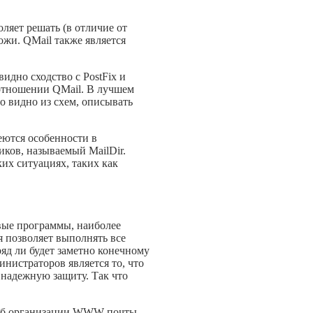
ляет решать (в отличие от
хожи. QMail также является
идно сходство с PostFix и
в отношении QMail. В лучшем
но видно из схем, описывать
еются особенности в
иков, называемый MailDir.
их ситуациях, таких как
овые программы, наиболее
я позволяет выполнять все
яд ли будет заметно конечному
нистраторов является то, что
 надежную защиту. Так что
м об организации WWW-почты