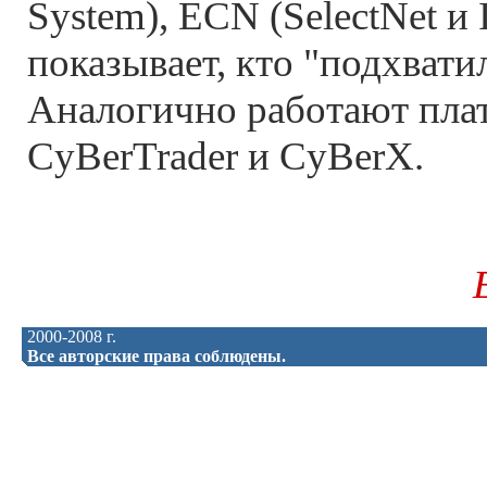
System), ECN (SelectNet и I
показывает, кто "подхватил
Аналогично работают пл
CyBerTrader и CyBerX.
2000-2008 г.
Все авторские права соблюдены.