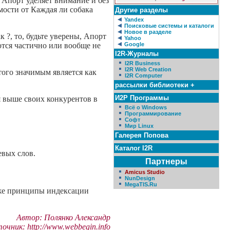
 Апорт уделяет внимание и без
мости от Каждая ли собака
Другие разделы
Yandex
Поисковые системы и каталоги
Новое в разделе
 ?, то, будьте уверены, Апорт
Yahoo
ются частично или вообще не
Google
I2R-Журналы
I2R Business
I2R Web Creation
 того значимым является как
I2R Computer
рассылки библиотеки +
И2Р Программы
ся выше своих конкурентов в
Всё о Windows
Программирование
Софт
Мир Linux
Галерея Попова
Каталог I2R
евых слов.
Партнеры
Amicus Studio
NunDesign
MegaTIS.Ru
у же принципы индексации
Автор: Полянко Александр
очник: http://www.webbegin.info