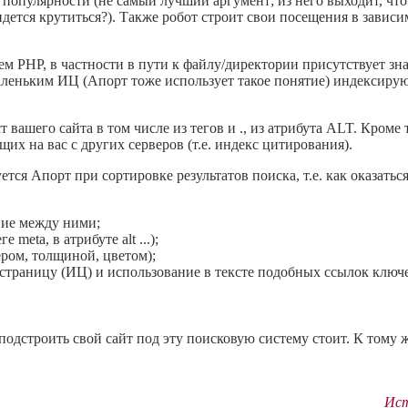
 популярности (не самый лучший аргумент; из него выходит, что
дется крутиться?). Также робот строит свои посещения в зависи
м PHP, в частности в пути к файлу/директории присутствует знак
маленьким ИЦ (Апорт тоже использует такое понятие) индексиру
 вашего сайта в том числе из тегов
и
., из атрибута ALT. Кроме
щих на вас с других серверов (т.е. индекс цитирования).
уется Апорт при сортировке результатов поиска, т.е. как оказать
ние между ними;
meta, в атрибуте alt ...);
ром, толщиной, цветом);
 страницу (ИЦ) и использование в тексте подобных ссылок ключ
 подстроить свой сайт под эту поисковую систему стоит. К том
Ист