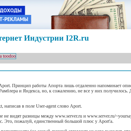
ернет Индустрии I2R.ru
а Aport. Принцип работы Апорта лишь отдаленно напоминает оп
мблера и Яндекса, но, к сожалению, не все у них получилось. 
, написав в поле User-agent слово Aport.
 не видят разницы между www.server.ru и www.server.ru/~yoursay
с. Это, пожалуй, единственный большой плюс у Aport'а.