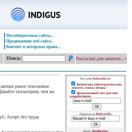
Малобюджетные сайты...
Продвижение веб-сайта...
Контент и авторское право...
Поиск:
Рассылки для занятых...»
Рассылки
Subscribe.ru
:
Библиотека сайтостроительства
исанные ранее поисковые
- новости, статьи, обзоры
Давайте посмотрим, чем же
Дискуссионный лист для web-
разработчиков
Подписка на
MailList.Ru
t/, Апорт без труда
NunDesign
Автор: