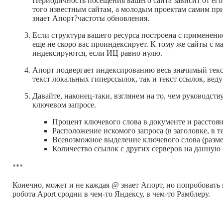
Периодичность посещения вашего сайта зависит от его
того известным сайтам, а молодым проектам самим при
знает Апорт?частоты обновления.
Если структура вашего ресурса построена с применение
еще не скоро вас проиндексирует. К тому же сайты с 
индексируются, если ИЦ равно нулю.
Апорт подвергает индексированию весь значимый текст
текст локальных гиперссылок, так и текст ссылок, веду
Давайте, наконец-таки, взглянем на то, чем руководств
ключевом запросе.
Процент ключевого слова в документе и расстоя
Расположение искомого запроса (в заголовке, в теге 
Всевозможное выделение ключевого слова (разме
Количество ссылок с других серверов на данную
***
Конечно, может и не каждая @ знает Апорт, но попробовать
робота Aport сродни в чем-то Яндексу, в чем-то Рамблеру.