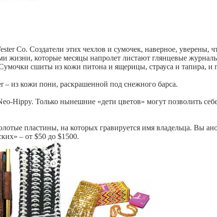
ster Co. Создатели этих чехлов и сумочек, наверное, уверены, 
ми жизни, которые месяцы напролет листают глянцевые журнал
к. Сумочки сшиты из кожи питона и ящерицы, страуса и тапира, и
r – из кожи пони, раскрашенной под снежного барса.
 Neo-Hippy. Только нынешние «дети цветов» могут позволить се
олотые пластины, на которых гравируется имя владельца. Вы ан
их» – от $50 до $1500.