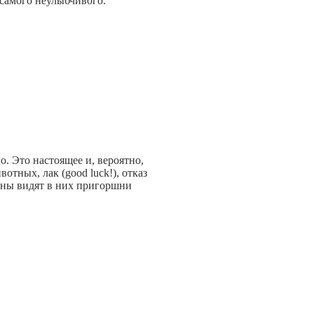
самого неулыбчивого.
. Это настоящее и, вероятно,
тных, лак (good luck!), отказ
маны видят в них пригоршни