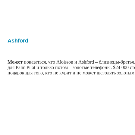
Ashford
Может
показаться, что Aloisson и Ashford – близнецы-брат
для Palm Pilot и только потом – золотые телефоны. $24 000 
подарок для того, кто не курит и не может щеголять золоты