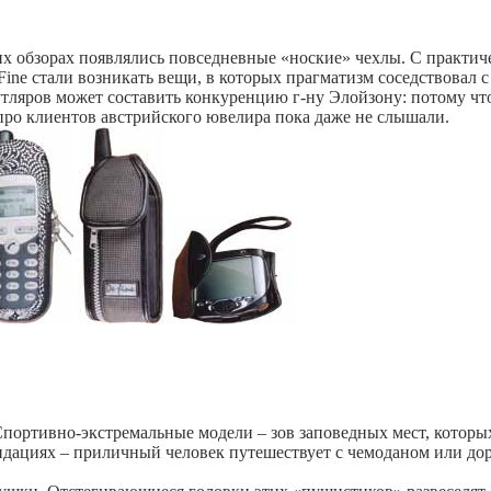
 обзорах появлялись повседневные «ноские» чехлы. С практиче
ne стали возникать вещи, в которых прагматизм соседствовал с
тляров может составить конкуренцию г-ну Элойзону: потому чт
т про клиентов австрийского ювелира пока даже не слышали.
ортивно-экстремальные модели – зов заповедных мест, которых,
ндациях – приличный человек путешествует с чемоданом или дор