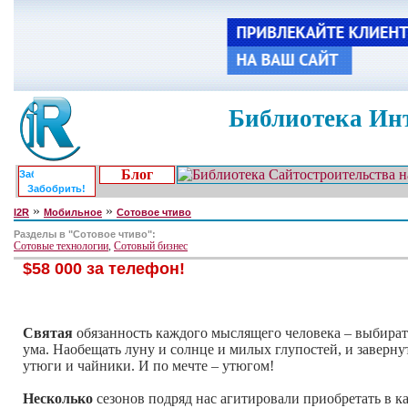
Библиотека Инт
Блог
Забобрить!
»
»
I2R
Мобильное
Сотовое чтиво
Разделы в "Сотовое чтиво":
Сотовые технологии
,
Сотовый бизнес
$58 000 за телефон!
Cвятая
обязанность каждого мыслящего человека – выбирать
ума. Наобещать луну и солнце и милых глупостей, и заверн
утюги и чайники. И по мечте – утюгом!
Несколько
сезонов подряд нас агитировали приобретать в к