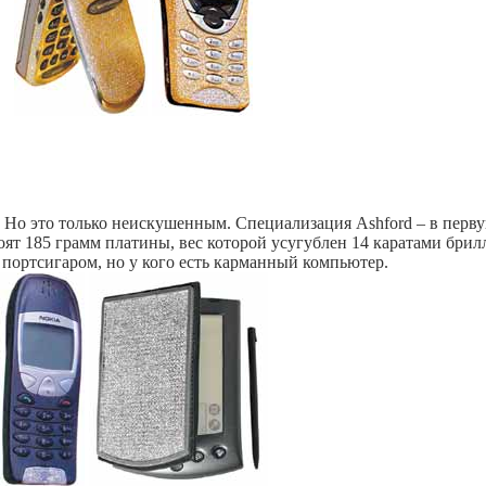
ья. Но это только неискушенным. Специализация Ashford – в пер
стоят 185 грамм платины, вес которой усугублен 14 каратами бри
м портсигаром, но у кого есть карманный компьютер.