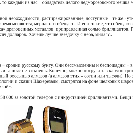
, то каждый из нас – обладатель целого дедморозовского мешка
ервой необходимости, растиражированные, доступные – те же «ут
время меняются, мерцают и обещают. И есть такие, что обещают 
а» драгоценных металлов, приправленная солью бриллиантов. 
сяч долларов. Хочешь лучше звездочку с неба, милая?..
– сродни русскому бунту. Они бессмысленны и беспощадны – вп
ь и за пояс не заткнешь. Конечно, можно погрузить в карман т
нный россыпью алмазов (а алмазов этих – сотни или тысячи). Но 
логии и сказки Шахерезады, смотрятся на фоне шелковых шаро
икой».
 $58 000 за золотой телефон с инкрустацией бриллиантами. Вещи 