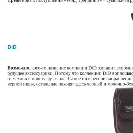
Среди
новых поступлений «Ронд Трэйдинга» – сумочки-игру
DiD
Возможно
, кого-то название компании DiD заставит вспомн
будущее аксессуарики. Потому что коллекции DiD воплощают
от чехлов в пользу футляров. Самое интересное направление
черной икры, остальные находят здесь черный и молочно-бе