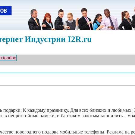
ернет Индустрии I2R.ru
 подарки. К каждому празднику. Для всех близких и любимых. Э
уть в непристойные намеки, и бантиком золотым зашпилить – мо
ачестве новогоднего подарка мобильные телефоны. Реклама на ре