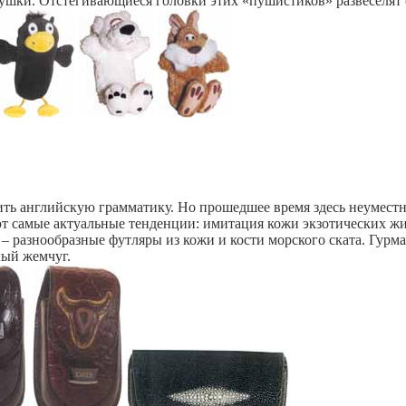
шки. Отстегивающиеся головки этих «пушистиков» развеселят 
ить английскую грамматику. Но прошедшее время здесь неуместно
 самые актуальные тенденции: имитация кожи экзотических живо
 – разнообразные футляры из кожи и кости морского ската. Гур
лый жемчуг.