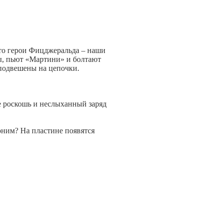
что герои Фицджеральда – наши
ы, пьют «Мартини» и болтают
 подвешены на цепочки.
бе роскошь и неслыханный заряд
оним? На пластине появятся