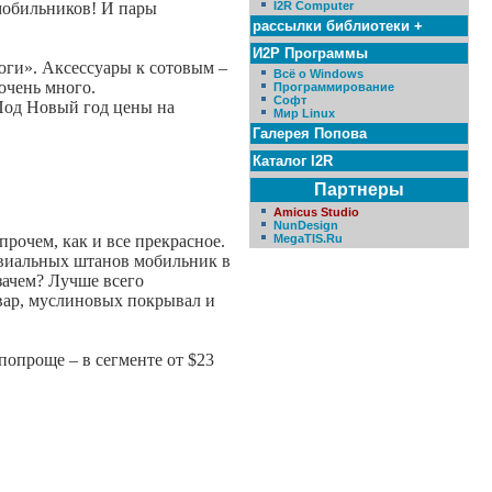
 мобильников! И пары
I2R Computer
рассылки библиотеки +
И2Р Программы
юги». Аксессуары к сотовым –
Всё о Windows
очень много.
Программирование
Софт
Под Новый год цены на
Мир Linux
Галерея Попова
Каталог I2R
Партнеры
Amicus Studio
NunDesign
рочем, как и все прекрасное.
MegaTIS.Ru
ривиальных штанов мобильник в
зачем? Лучше всего
вар, муслиновых покрывал и
попроще – в сегменте от $23