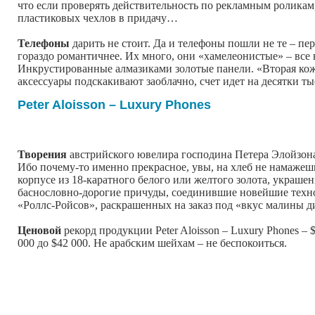
что если проверять действительность по рекламным роликам
пластиковых чехлов в придачу…
Телефоны
дарить не стоит. Да и телефоны пошли не те – п
гораздо романтичнее. Их много, они «хамелеонистые» – все 
Инкрустированные алмазиками золотые панели. «Вторая кож
аксессуары подскакивают заоблачно, счет идет на десятки ты
Peter Aloisson – Luxury Phones
Творения
австрийского ювелира господина Петера Элойзона 
Ибо почему-то именно прекрасное, увы, на хлеб не намажеш
корпусе из 18-каратного белого или желтого золота, украше
баснословно-дорогие причуды, соединившие новейшие техно
«Роллс-Ройсов», раскрашенных на заказ под «вкус малины д
Ценовой
рекорд продукции Peter Aloisson – Luxury Phones –
000 до $42 000. Не арабским шейхам – не беспокоиться.