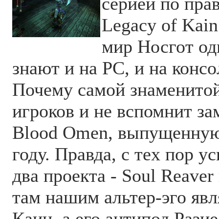
серией по пра
Legacy of Kai
мир Носгот од
знают и на PC, и на консо
Почему самой знаменито
игроков и не вспомнит з
Blood Omen, выпущенную
году. Правда, с тех пор 
два проекта - Soul Reaver 
там нашим альтер-эго явл
Каин, а его антипод Рази