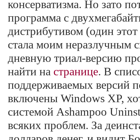
консерватизма. Но зато по
программа с двухмегабай
дистрибутивом (один этот 
стала моим неразлучным с
дневную триал-версию п
найти на
странице
. В спис
поддерживаемых версий п
включены Windows XP, хот
системой Ashampoo Uninsta
всяких проблем. За деинст
долларов денег, и видит Бог