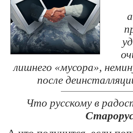
а
п
уд
оч
лишнего «мусора», неми
после деинсталляци
Что русскому в радост
Старорус