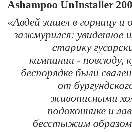
Аshampoo UnInstaller 20
«Авдей зашел в горницу и
зажмурился: увиденное 
старику гусарск
кампании - повсюду, к
беспорядке были свале
от бургундског
живописными хо
подоконнике и лав
бесстыжим образом, 