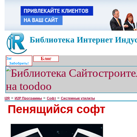
Библиотека Интернет Индус
Блог
Забобрить!
»
»
»
I2R
И2Р Программы
Софт
Системные утилиты
Пенящийся софт