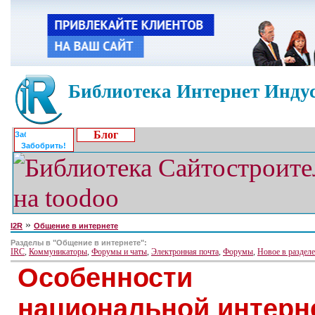
Библиотека Интернет Индус
Блог
Забобрить!
»
I2R
Общение в интернете
Разделы в "Общение в интернете":
IRC
,
Коммуникаторы
,
Форумы и чаты
,
Электронная почта
,
Форумы
,
Новое в раздел
Особенности
национальной интерн