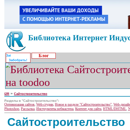
Библиотека Интернет Индус
Блог
Забобрить!
»
I2R
Сайтостроительство
Разделы в "Сайтостроительство":
Оптимизация сайтов
,
Web-студии
,
Новое в разделе "Сайтостроительство"
,
Web-дизай
Photoshop
,
Рассылка
,
Инструменты вебмастера
,
Контент для сайта
,
HTML/DHTML
,
У
Сайтостроительство