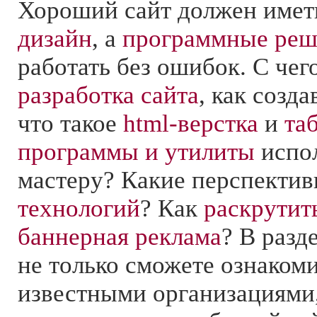
Хороший сайт должен имет
дизайн
, а
программные реш
работать без ошибок. С чег
разработка сайта
, как созд
что такое
html-верстка
и
та
программы и утилиты
испол
мастеру? Какие перспекти
технологий
? Как
раскрутит
баннерная реклама
? В разд
не только сможете ознакоми
известными организациями