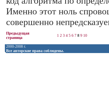
код алгоритма по опреде
Именно этот ноль спрово
совершенно непредсказуем
Предыдущая
1
2
3
4
5
6
7
8
9
10
страница
2000-2008 г.
Все авторские права соблюдены.