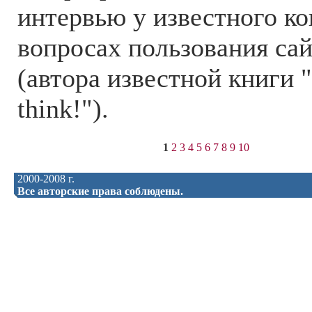
интервью у известного ко
вопросах пользования са
(автора известной книги 
think!").
1
2
3
4
5
6
7
8
9
10
2000-2008 г.
Все авторские права соблюдены.