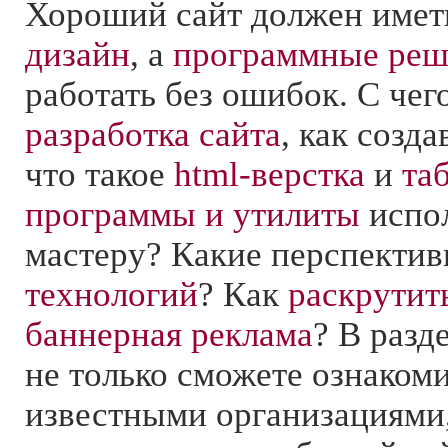
Хороший сайт должен имет
дизайн
, а
программные реш
работать без ошибок. С чег
разработка сайта
, как созд
что такое
html-верстка
и
та
программы и утилиты
испол
мастеру? Какие перспекти
технологий
? Как
раскрутит
баннерная реклама
? В разд
не только сможете ознакоми
известными организациями