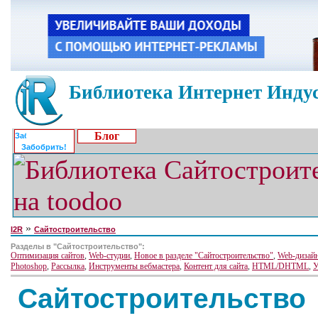
Библиотека Интернет Индус
Блог
Забобрить!
»
I2R
Сайтостроительство
Разделы в "Сайтостроительство":
Оптимизация сайтов
,
Web-студии
,
Новое в разделе "Сайтостроительство"
,
Web-дизай
Photoshop
,
Рассылка
,
Инструменты вебмастера
,
Контент для сайта
,
HTML/DHTML
,
У
Сайтостроительство