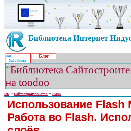
Библиотека Интернет Индус
Блог
Забобрить!
»
»
I2R
Сайтостроительство
Flash
Использование Flash 
Работа во Flash. Исп
слоёв