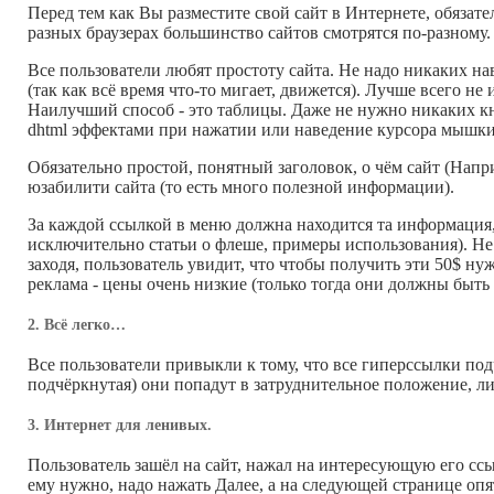
Перед тем как Вы разместите свой сайт в Интернете, обязате
разных браузерах большинство сайтов смотрятся по-разному.
Все пользователи любят простоту сайта. Не надо никаких нав
(так как всё время что-то мигает, движется). Лучше всего не
Наилучший способ - это таблицы. Даже не нужно никаких кно
dhtml эффектами при нажатии или наведение курсора мышки
Обязательно простой, понятный заголовок, о чём сайт (Напри
юзабилити сайта (то есть много полезной информации).
За каждой ссылкой в меню должна находится та информация, 
исключительно статьи о флеше, примеры использования). Не 
заходя, пользователь увидит, что чтобы получить эти 50$ ну
реклама - цены очень низкие (только тогда они должны быть
2. Всё легко…
Все пользователи привыкли к тому, что все гиперссылки подч
подчёркнутая) они попадут в затруднительное положение, ли
3. Интернет для ленивых.
Пользователь зашёл на сайт, нажал на интересующую его ссыл
ему нужно, надо нажать Далее, а на следующей странице опя