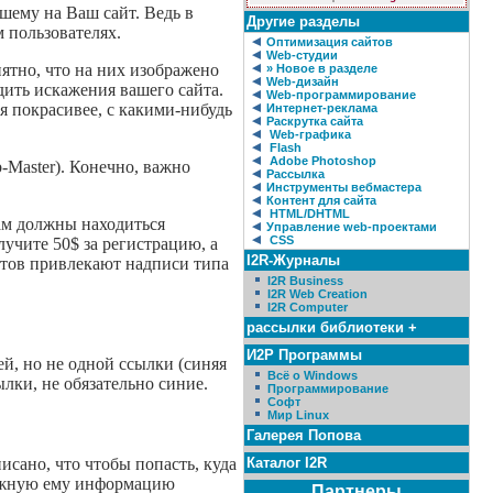
дшему на Ваш сайт. Ведь в
Другие разделы
 пользователях.
Оптимизация сайтов
Web-студии
нятно, что на них изображено
» Новое в разделе
Web-дизайн
одить искажения вашего сайта.
Web-программирование
я покрасивее, с какими-нибудь
Интернет-реклама
Раскрутка сайта
Web-графика
Flash
Adobe Photoshop
-Master). Конечно, важно
Рассылка
Инструменты вебмастера
Контент для сайта
HTML/DHTML
там должны находиться
Управление web-проектами
CSS
лучите 50$ за регистрацию, а
I2R-Журналы
ентов привлекают надписи типа
I2R Business
I2R Web Creation
I2R Computer
рассылки библиотеки +
И2Р Программы
ей, но не одной ссылки (синяя
Всё о Windows
лки, не обязательно синие.
Программирование
Софт
Мир Linux
Галерея Попова
Каталог I2R
исано, что чтобы попасть, куда
 нужную ему информацию
Партнеры