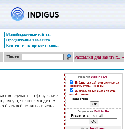
Малобюджетные сайты...
Продвижение веб-сайта...
Контент и авторское право...
Поиск:
Рассылки для занятых...»
Рассылки
Subscribe.ru
:
Библиотека сайтостроительства
- новости, статьи, обзоры
Дискуссионный лист для web-
разработчиков
красиво сделанный фон, какие-
о другую, человек уходит. А
но быть всё понятно и ясно
Подписка на
MailList.Ru
NunDesign
Автор: