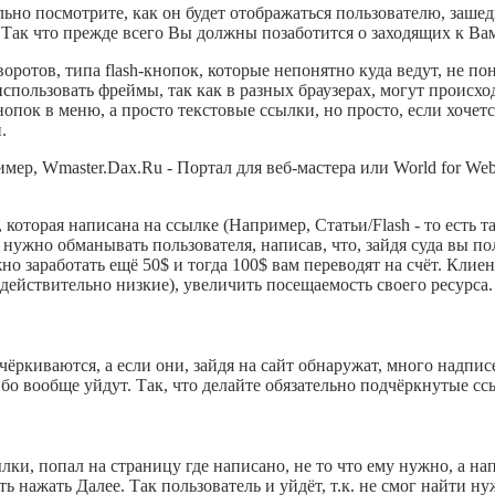
льно посмотрите, как он будет отображаться пользователю, заше
 Так что прежде всего Вы должны позаботится о заходящих к Вам
оротов, типа flash-кнопок, которые непонятно куда ведут, не по
 использовать фреймы, так как в разных браузерах, могут происх
пок в меню, а просто текстовые ссылки, но просто, если хочетс
.
мер, Wmaster.Dax.Ru - Портал для веб-мастера или World for Web
которая написана на ссылке (Например, Статьи/Flash - то есть 
нужно обманывать пользователя, написав, что, зайдя суда вы по
жно заработать ещё 50$ и тогда 100$ вам переводят на счёт. Кли
 действительно низкие), увеличить посещаемость своего ресурса.
ёркиваются, а если они, зайдя на сайт обнаружат, много надпис
бо вообще уйдут. Так, что делайте обязательно подчёркнутые ссы
ки, попал на страницу где написано, не то что ему нужно, а нап
ть нажать Далее. Так пользователь и уйдёт, т.к. не смог найти