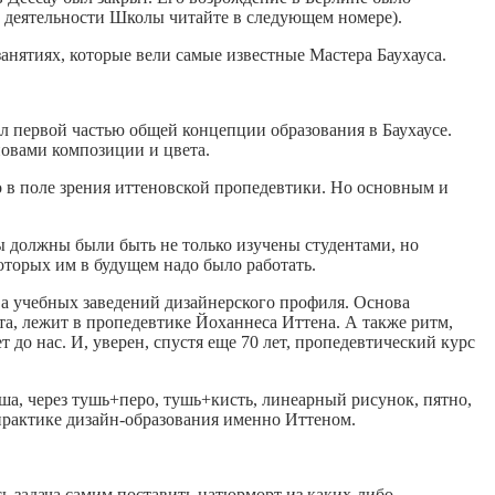
ой деятельности Школы читайте в следующем номере).
занятиях, которые вели самые известные Мастера Баухауса.
 первой частью общей концепции образования в Баухаусе.
новами композиции и цвета.
ло в поле зрения иттеновской пропедевтики. Но основным и
ы должны были быть не только изучены студентами, но
оторых им в будущем надо было работать.
ва учебных заведений дизайнерского профиля. Основа
а, лежит в пропедевтике Йоханнеса Иттена. А также ритм,
т до нас. И, уверен, спустя еще 70 лет, пропедевтический курс
ша, через тушь+перо, тушь+кисть, линеарный рисунок, пятно,
практике дизайн-образования именно Иттеном.
сь задача самим поставить натюрморт из каких-либо