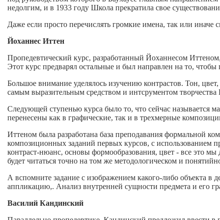
недолгим, и в 1933 году Школа прекратила свое существовани
Даже если просто перечислять громкие имена, так или иначе с
Йоханнес Иттен
Пропедевтический курс, разработанный Йоханнесом Иттеном, 
Этот курс предварял остальные и был направлен на то, чтобы
Большое внимание уделялось изучению контрастов. Тон, цвет, 
самым выразительным средством и интсрументом творчества Ит
Следующей ступенью курса было то, что сейчас называется м
перенесены как в графические, так и в трехмерные композици
Иттеном была разработана база преподавания формальной ком
композиционных заданий первых курсов, с использованием про
контраст-нюанс, основы формообразования, цвет - все это мы де
будет читаться точно на том же методологическом и понятийно
А вспомните задание с изображением какого-либо объекта в д
аппликацию,. Анализ внутренней сущности предмета и его гр
Василий Кандинский
Параллельно пропедевтике, Кандинский предложил ввести в