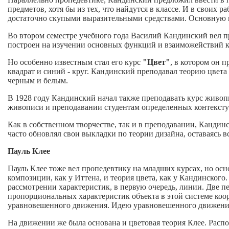
предметов, хотя бы из тех, что найдутся в классе. И в своих
достаточно скупыми выразительными средствами. Основную ц
Во втором семестре учебного года Василий Кандинский вел 
построен на изучении основных функций и взаиможействий ко
Но особенно известным стал его курс
"Цвет"
, в котором он 
квадрат и синий - круг. Кандинский преподавал теорию цвет
черным и белым.
В 1928 году Кандинский начал также преподавать курс живоп
живописи и преподавании студентам определенных контексту
Как в собственном творчестве, так и в преподавании, Кандин
часто обновлял свои выкладки по теории дизайна, оставаясь 
Пауль Клее
Пауль Клее тоже вел пропедевтику на младших курсах, но осн
композиции, как у Иттена, и теория цвета, как у Кандинского
рассмотрении характеристик, в первую очередь, линии. Две 
пропорциональных характеристик объекта в этой системе коо
уравновешенного движения. Идею уравновешенного движени
На движении же была основана и цветовая теория Клее. Распо