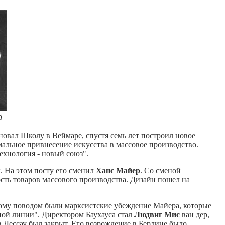
й
сновал Школу в Веймаре, спустя семь лет построил новое
мальное привнесение искусства в массовое производство.
ехнология - новый союз".
. На этом посту его сменил
Ханс Майер
. Со сменой
сть товаров массового производства. Дизайн пошел на
 тому поводом были марксистские убеждение Майера, которые
ьной линии". Директором Баухауса стал
Людвиг Мис
ван дер,
 в Дессау был закрыт. Его возрождение в Берлине было