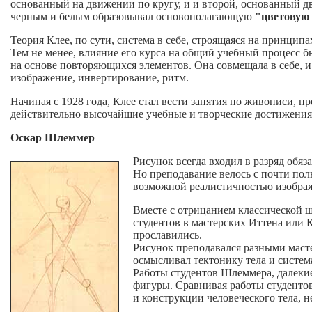
основанный на движении по кругу, и и второй, основанный дв
черным и белым образовывал основополагающую
"цветовую 
Теория Клее, по сути, система в себе, строящаяся на принцип
Тем не менее, влияние его курса на общий учебный процесс б
на основе повторяющихся элементов. Она совмещала в себе, 
изображение, инвертирование, ритм.
Начиная с 1928 года, Клее стал вести занятия по живописи, п
действительно высочайшие учебные и творческие достижения. 
Оскар Шлеммер
Рисунок всегда входил в разряд обя
Но преподавание велось с почти по
возможной реалистичностью изобра
Вместе с отрицанием классической ш
студентов в мастерских Иттена или 
прославились.
Рисунок преподавался разными масте
осмысливал тектонику тела и систем
Работы студентов Шлеммера, далекие
фигуры. Сравнивая работы студентов
и конструкции человеческого тела, 