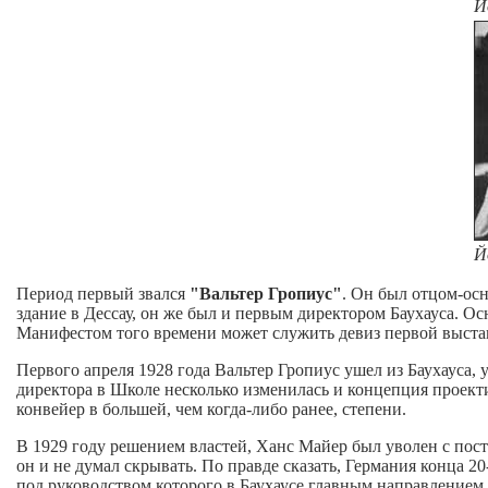
Й
Й
Период первый звался
"Вальтер Гропиус"
. Он был отцом-осн
здание в Дессау, он же был и первым директором Баухауса. О
Манифестом того времени может служить девиз первой выставк
Первого апреля 1928 года Вальтер Гропиус ушел из Баухауса,
директора в Школе несколько изменилась и концепция проекти
конвейер в большей, чем когда-либо ранее, степени.
В 1929 году решением властей, Ханс Майер был уволен с пост
он и не думал скрывать. По правде сказать, Германия конца 2
под руководством которого в Баухаусе главным направлением с