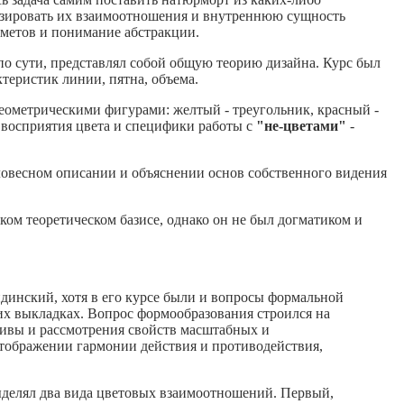
нализировать их взаимоотношения и внутреннюю сущность
метов и понимание абстракции.
 по сути, представлял собой общую теорию дизайна. Курс был
еристик линии, пятна, объема.
еометрическими фигурами: желтый - треугольник, красный -
и восприятия цвета и специфики работы с
"не-цветами"
-
ловесном описании и объяснении основ собственного видения
ком теоретическом базисе, однако он не был догматиком и
ндинский, хотя в его курсе были и вопросы формальной
ких выкладках. Вопрос формообразования строился на
тивы и рассмотрения свойств масштабных и
отображении гармонии действия и противодействия,
выделял два вида цветовых взаимоотношений. Первый,