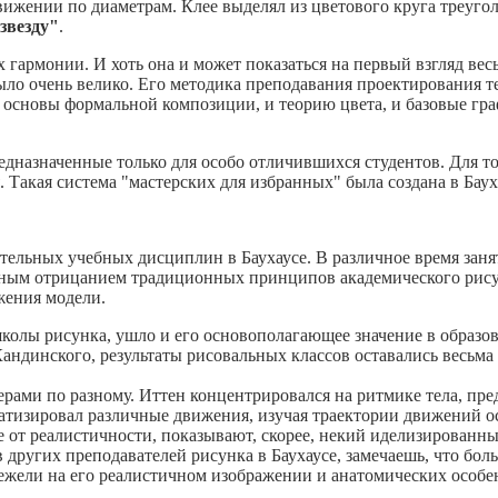
ижении по диаметрам. Клее выделял из цветового круга треугол
звезду"
.
ах гармонии. И хоть она и может показаться на первый взгляд ве
ыло очень велико. Его методика преподавания проектирования т
и основы формальной композиции, и теорию цвета, и базовые гр
редназначенные только для особо отличившихся студентов. Для т
Такая система "мастерских для избранных" была создана в Баух
зательных учебных дисциплин в Баухаусе. В различное время зан
лным отрицанием традиционных принципов академического рис
жения модели.
колы рисунка, ушло и его основополагающее значение в образов
Кандинского, результаты рисовальных классов оставались весьма
рами по разному. Иттен концентрировался на ритмике тела, пред
атизировал различные движения, изучая траектории движений ос
 от реалистичности, показывают, скорее, некий иделизированны
 других преподавателей рисунка в Баухаусе, замечаешь, что бол
нежели на его реалистичном изображении и анатомических особе