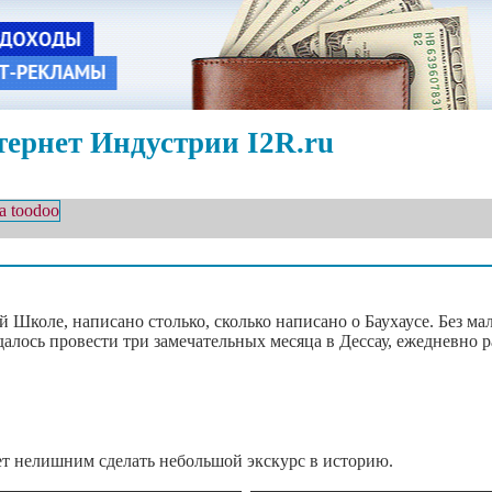
ернет Индустрии I2R.ru
ой Школе, написано столько, сколько написано о Баухаусе. Без 
удалось провести три замечательных месяца в Дессау, ежедневно 
дет нелишним сделать небольшой экскурс в историю.