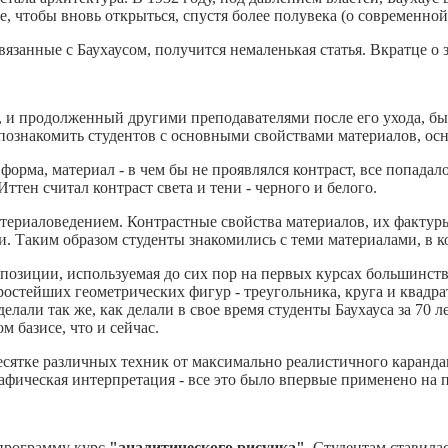
е, чтобы вновь открыться, спустя более полувека (о современн
вязанные с Баухаусом, получится немаленькая статья. Вкратце о 
и продолженный другими преподавателями после его ухода, был
 познакомить студентов с основными свойствами материалов, ос
форма, материал - в чем бы не проявлялся контраст, все попада
тен считал контраст света и тени - черного и белого.
атериаловедением. Контрастные свойства материалов, их фактур
и. Таким образом студенты знакомились с теми материалами, в к
позиции, используемая до сих пор на первых курсах большинст
стейших геометрических фигур - треугольника, круга и квадрат
лали так же, как делали в свое время студенты Баухауса за 70 ле
м базисе, что и сейчас.
есятке различных техник от максимально реалистичного каранда
афическая интерпретация - все это было впервые применено на 
 программу курс
"аналитического рисунка"
. Студентам ставила