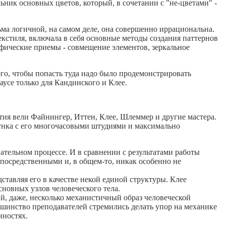
ьник основных цветов, который, в сочетании с "не-цветами" -
сьма логичной, на самом деле, она совершенно иррациональна.
екстиля, включала в себя основные методы создания паттернов
афические приемы - совмещение элементов, зеркальное
ого, чтобы попасть туда надо было продемонстрировать
аусе только для Кандинского и Клее.
ятия вели Файнингер, Иттен, Клее, Шлеммер и другие мастера.
унка с его многочасовыми штудиями и максимально
ательном процессе. И в сравнении с результатами работы
 посредственными и, в общем-то, никак особенно не
ставляя его в качестве некой единой структуры. Клее
новных узлов человеческого тела.
й, даже, несколько механистичный образ человеческой
ьшинство преподавателей стремились делать упор на механике
нностях.