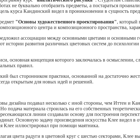
 работах не буквально отобразить предметы, а постараться проа
ель курса Кандинский видел в проникновении в сущность пред
предмет
"Основы художественного проектирования"
, который
мпозиционного центра и композиционного пространства, характ
предложил ассоциации между основными цветами и основными г
а от истории развития различных цветовых систем до психологи
иси, основная концепция которого заключалась в осмыслении, с
альных правил.
ский был сторонником практики, основанной на достаточно жест
всегда открытым для новых идей и решений.
овы дизайна подавал несколько с иной стороны, чем Иттен и Ка
. Но подача материала строилась на его собственных теоретичес
пересекающихся линии создавали основу для построения перспек
рдинат. Основную задачу произведения искусства Клее видел в 
я Клее иллюстрировал при помощи маятника.
лагая цвета радуги в цветовой круг с шестью секторами, Клее 