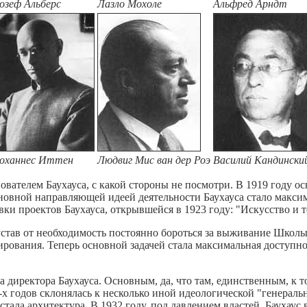
озеф Альберс
Лазло Мохоле
Альфред Арндт
оханнес Иттен
Людвиг Мис ван дер Роэ
Василий Кандински
ователем Баухауса, с какой стороны не посмотри. В 1919 году о
сновной направляющей идеей деятельности Баухауса стало макси
и проектов Баухауса, открывшейся в 1923 году: "Искусство и т
 устав от необходимость постоянно бороться за выживание Школы
рования. Теперь основной задачей стала максимальная доступно
а директора Баухауса. Основным, да, что там, единственным, к
0-х годов склонялась к несколько иной идеологической "генерал
тала архитектура. В 1932 году, под давлением властей, Баухаус