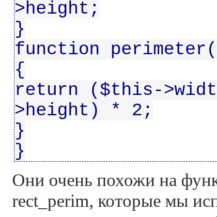
>height;
}
function perimeter(
{
return ($this->widt
>height) * 2;
}
}
Они очень похожи на функ
rect_perim, которые мы ис