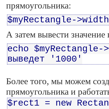
прямоугольника:
$myRectangle->width
А затем вывести значение 
echo $myRectangle->
выведет '1000'
Более того, мы можем созд
прямоугольника и работат
$rect1 = new Rectan