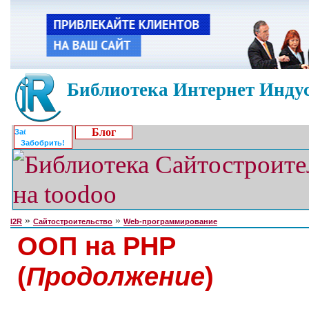
Библиотека Интернет Индус
Блог
Забобрить!
»
»
I2R
Сайтостроительство
Web-программирование
ООП на PHP
(
Продолжение
)