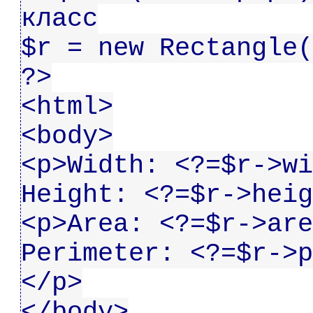
класс
$r = new Rectangle(
?>
<html>
<body>
<p>Width: <?=$r->wi
Height: <?=$r->heig
<p>Area: <?=$r->are
Perimeter: <?=$r->p
</p>
</body>