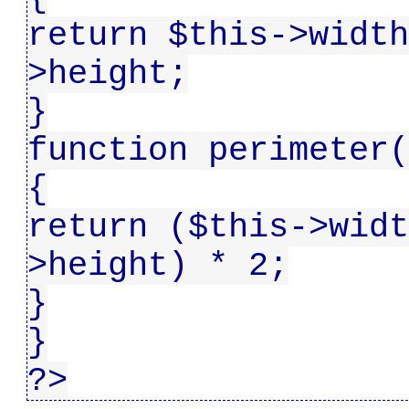
return $this->width
>height;
}
function perimeter(
{
return ($this->widt
>height) * 2;
}
}
?>