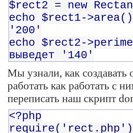
$rect2 = new Rectan
echo $rect1->area()
'200'
echo $rect2->perime
выведет '140'
Мы узнали, как создавать 
работать как работать с н
переписать наш скрипт d
<?php
require('rect.php')