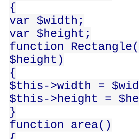
{
var $width;
var $height;
function Rectangle(
$height)
{
$this->width = $wid
$this->height = $he
}
function area()
{