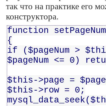
так что на практике его м
конструктора.
function setPageNum
{
if ($pageNum > $thi
$pageNum <= 0) retu
$this->page = $page
$this->row = 0;
mysql_data_seek($th