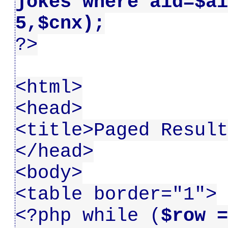
jokes where aid=$ai
5,$cnx);
?>
<html>
<head>
<title>Paged Result
</head>
<body>
<table border="1">
<?php while (
$row =