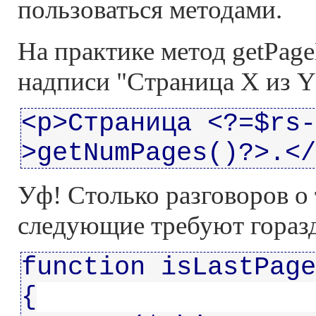
пользоваться методами.
На практике метод getPag
надписи "Страница X из Y"
<p>Страница <?=$rs-
>getNumPages()?>.</
Уф! Столько разговоров о 
следующие требуют гораз
function isLastPage
{