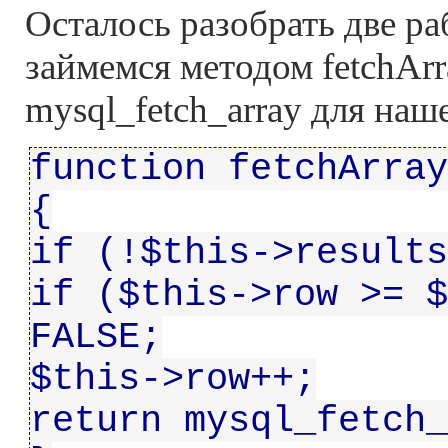
Осталось разобрать две ра
займемся методом fetchAr
mysql_fetch_array для наше
function fetchArray
{
if (!$this->results
if ($this->row >= $
FALSE;
$this->row++;
return mysql_fetch_