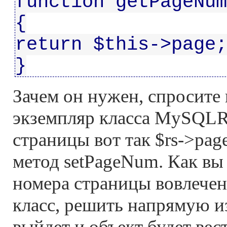
function getPageNum
{
return $this->page;
}
Зачем он нужен, спросите в
экземпляр класса MySQLRe
страницы вот так $rs->pag
метод setPageNum. Как вы 
номера страницы вовлечено
класс, решить напрямую из
выйдет и объект будет вест