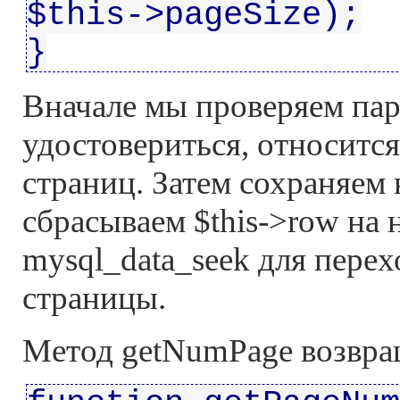
$this->pageSize);
}
Вначале мы проверяем па
удостовериться, относитс
страниц. Затем сохраняем 
сбрасываем $this->row на
mysql_data_seek для перех
страницы.
Метод getNumPage возвра