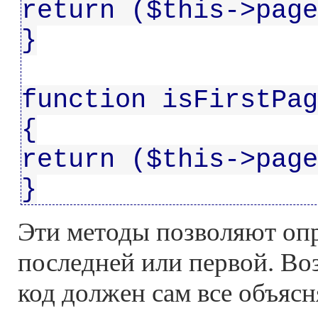
return ($this->page
}
function isFirstPag
{
return ($this->page
}
Эти методы позволяют опр
последней или первой. Во
код должен сам все объясн