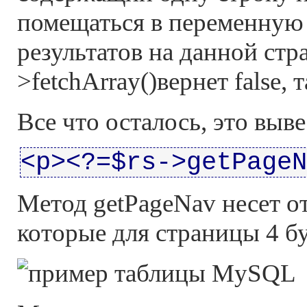
помещаться в переменную 
результатов на данной стр
>fetchArray()вернет false, 
Все что осталось, это выв
<p><?=$rs->getPageN
Метод getPageNav несет от
которые для страницы 4 бу