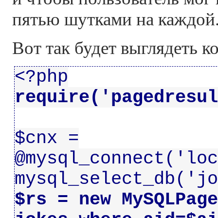
пятью шутками на каждой
Вот так будет выглядеть 
<?php
require('pagedresul
$cnx =
@mysql_connect('loc
mysql_select_db('jo
$rs = new MySQLPage