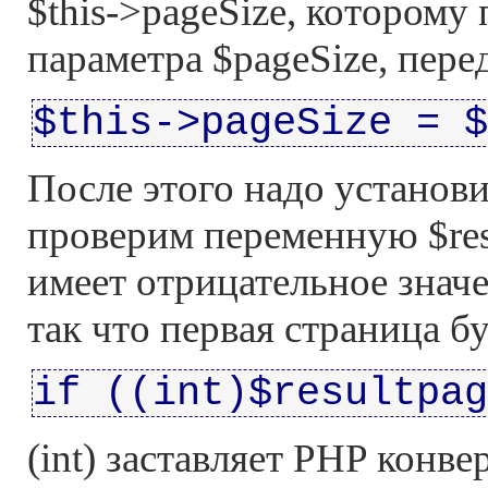
$this->pageSize, которому
параметра $pageSize, пере
$this->pageSize = $
После этого надо установ
проверим переменную $res
имеет отрицательное значе
так что первая страница б
if ((int)$resultpag
(int) заставляет PHP конв