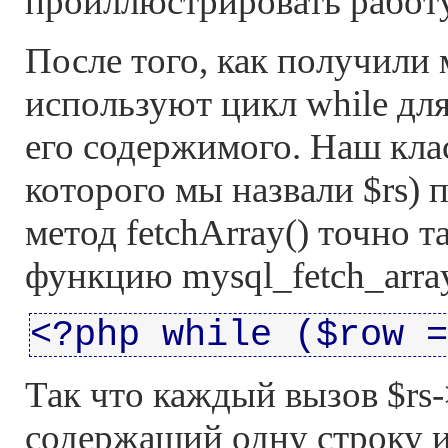
проиллюстрировать работу
После того, как получили 
используют цикл while для
его содержимого. Наш кла
которого мы назвали $rs) 
метод fetchArray() точно 
функцию mysql_fetch_array
<?php while ($row =
Так что каждый вызов $rs-
содержащий одну строку из