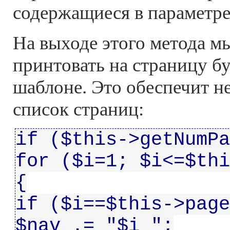
содержащиеся в параметре 
На выходе этого метода м
принтовать на страницу бу
шаблоне. Это обеспечит н
список страниц:
if ($this->getNumPa
for ($i=1; $i<=$thi
{
if ($i==$this->page
$nav .= "$i ";