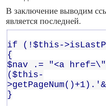
В заключение выводим ссы
является последней.
if (!$this->isLastP
{
$nav .= "<a href=\"
($this-
>getPageNum()+1).'&
}