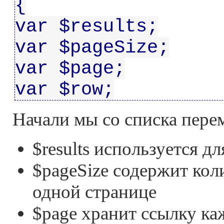
{
var $results;
var $pageSize;
var $page;
var $row;
Начали мы со списка перем
$results используется 
$pageSize содержит кол
одной странице
$page хранит ссылку ка