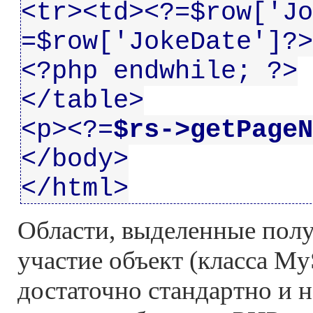
<tr><td><?=$row['Jo
=$row['JokeDate']?>
<?php endwhile; ?>
</table>
<p><?=
$rs->getPageN
</body>
</html>
Области, выделенные пол
участие объект (класса My
достаточно стандартно и н