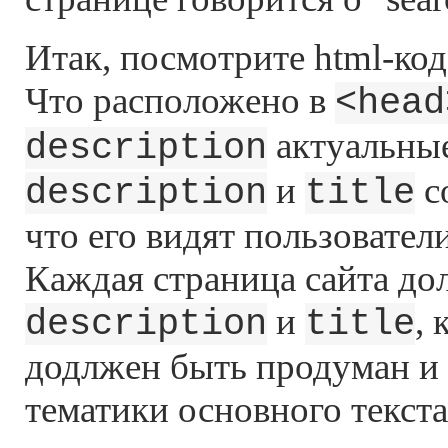
Итак, посмотрите html-код
Что расположено в
<head
актуальные
description
и
со
description
title
что его видят пользовател
Каждая страница сайта дол
и
, 
description
title
додлжен быть продуман и 
тематики основного текст