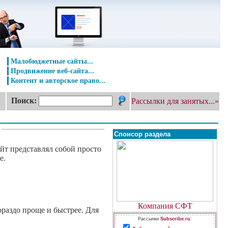
Малобюджетные сайты...
Продвижение веб-сайта...
Контент и авторское право...
Поиск:
Рассылки для занятых...»
Спонсор раздела
йт представлял собой просто
е.
Компания СФТ
ораздо проще и быстрее. Для
Рассылки
Subscribe.ru
: