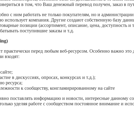
вериться в том, что Ваш денежный перевод получен, заказ в пути
добно с ним работать не только покупателям, но и администрации
ую использует компания. Другие создают собственную базу данн
варные позиции (ассортимент, описание, цена, доступность и т
батывать поступившие заказы и т.д.
ing)
т практически перед любым веб-ресурсом. Особенно важно это дл
чи входят:
сайте;
стие в дискуссиях, опросах, конкурсах и т.д.);
ю ресурса;
длежности к сообществу, конгламирированному на сайте
ивно поставлять информацию и новости, интересные данному с
, только уделяя работе с сообществом постоянное внимание и ис