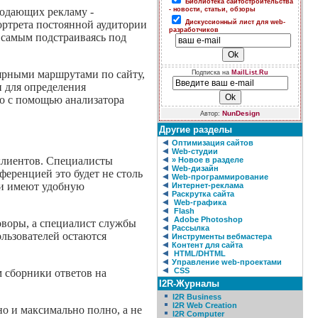
Библиотека сайтостроительства
родающих рекламу -
- новости, статьи, обзоры
ортрета постоянной аудитории
Дискуссионный лист для web-
разработчиков
 самым подстраиваясь под
лярными маршрутами по сайту,
Подписка на
MailList.Ru
и для определения
о с помощью анализатора
NunDesign
Автор:
Другие разделы
Оптимизация сайтов
Web-студии
клиентов. Специалисты
» Новое в разделе
Web-дизайн
ференцией это будет не столь
Web-программирование
ии имеют удобную
Интернет-реклама
Раскрутка сайта
Web-графика
Flash
Adobe Photoshop
говоры, а специалист службы
Рассылка
льзователей остаются
Инструменты вебмастера
Контент для сайта
HTML/DHTML
Управление web-проектами
CSS
 сборники ответов на
I2R-Журналы
I2R Business
I2R Web Creation
о и максимально полно, а не
I2R Computer