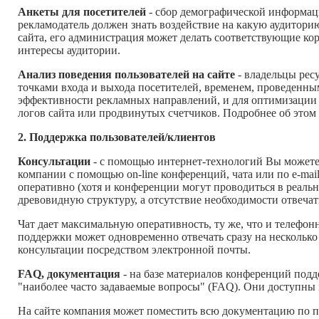
Анкеты для посетителей
- сбор демографической информаци
рекламодатель должен знать воздействие на какую аудитори
сайта, его администрация может делать соответствующие ко
интересы аудитории.
Анализ поведения пользователей на сайте
- владельцы рес
точками входа и выхода посетителей, временем, проведенным
эффективности рекламных направлений, и для оптимизации
логов сайта или продвинутых счетчиков. Подробнее об этом 
2. Поддержка пользователей/клиентов
Консультации
- с помощью интернет-технологий Вы может
компании с помощью on-line конференций, чата или по e-mail
оперативно (хотя и конференции могут проводиться в реал
древовидную структуру, а отсутствие необходимости отвечать
Чат дает максимальную оперативность, ту же, что и телефон
поддержки может одновременно отвечать сразу на нескольк
консультации посредством электронной почты.
FAQ, документация
- на базе материалов конференций под
"наиболее часто задаваемые вопросы" (FAQ). Они доступны 
На сайте компания может поместить всю документацию по пр