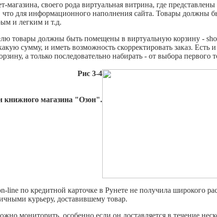
т-магазина, своего рода виртуальная витрина, где представлен
и, что для информационного наполнения сайта. Товары должны б
ым и легким и т.д.
лю товары должны быть помещены в виртуальную корзину - shoppi
 какую сумму, и иметь возможность скорректировать заказ. Есть
рзину, а только последовательно набирать - от выбора первого т
Рис 3-4
н книжного магазина "Озон".
 on-line по кредитной карточке в Рунете не получила широкого р
ичными курьеру, доставившему товар.
можно мониторить, особенно если он доставляется в течение неск