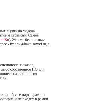
ных сервисов модель
латным сервисам. Самое
od.Ru
). Эти же бесплатные
ес - ivanov@kaktusovod.ru, а
тенсивность показов,
т либо собственное ПО для
ующиеся на технология
е 12.
ношений с ее партнерами и
обширна и не входит в рамки