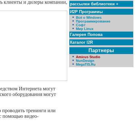
ть клиенты и дилеры компании,
рассылки библиотеки +
И2Р Программы
Всё о Windows
Программирование
Софт
Мир Linux
Галерея Попова
Каталог I2R
Партнеры
Amicus Studio
NunDesign
MegaTIS.Ru
редством Интернета могут
ского оборудования могут
о проводить тренинги или
с помощью видео-