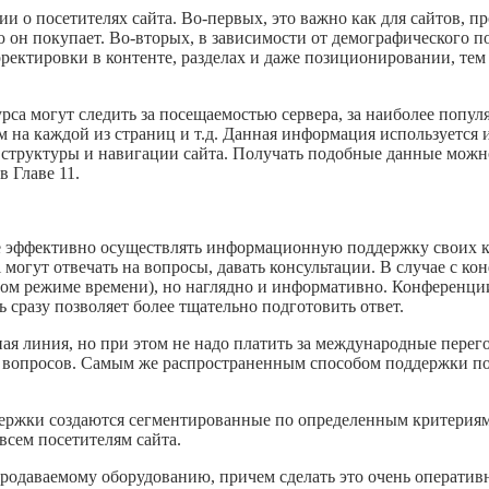
и о посетителях сайта. Во-первых, это важно как для сайтов, п
ю он покупает. Во-вторых, в зависимости от демографического п
рректировки в контенте, разделах и даже позиционировании, тем
урса могут следить за посещаемостью сервера, за наиболее попу
 на каждой из страниц и т.д. Данная информация используется 
 структуры и навигации сайта. Получать подобные данные можн
в Главе 11.
е эффективно осуществлять информационную поддержку своих 
 могут отвечать на вопросы, давать консультации. В случае с кон
ьном режиме времени), но наглядно и информативно. Конференц
 сразу позволяет более тщательно подготовить ответ.
ная линия, но при этом не надо платить за международные пере
о вопросов. Самым же распространенным способом поддержки по
держки создаются сегментированные по определенным критериям
всем посетителям сайта.
одаваемому оборудованию, причем сделать это очень оперативн