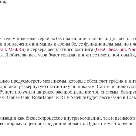
ия;
ателям полезные сервисы бесплатно или за деньги. Для бесплат
 или привлечения внимания к своим более функциональным, но п
ail
,
Mail.Ru
) и сервера бесплатного хостинга (
GeoCities.Com
,
Nar
 Любителю кактусов будет гораздо приятнее иметь почтовый адр
одимо предусмотреть механизмы, которые обеспечат график и ин
доставят развернутую статистику по показам. Сайты использую
 Рунете получили широкое распространение три системы, базир
BannerBank, RotaBanner и RLE Satellite будет рассказано в Глав
мизации как бизнес-процессов внутри компании, так и взаимоот
еоспоримую ценность в данной области. Однако тема эта очень 