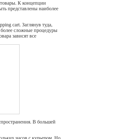
ы товары. К концепции
ыть представлены наиболее
ng cart. Заглянув туда,
 и более сложные процедуры
овара зависят все
аспространения. В большей
ольких часов с курьером. Но