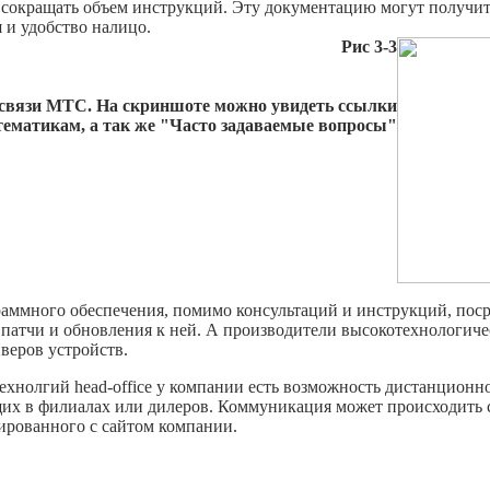
в сокращать объем инструкций. Эту документацию могут получи
 и удобство налицо.
Рис 3-3
й связи МТС. На скриншоте можно увидеть ссылки
тематикам, а так же "Часто задаваемые вопросы"
аммного обеспечения, помимо консультаций и инструкций, пос
 патчи и обновления к ней. А производители высокотехнологиче
веров устройств.
ехнолгий head-office у компании есть возможность дистанционн
их в филиалах или дилеров. Коммуникация может происходить 
ированного с сайтом компании.