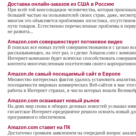
Доставка онлайн-заказов из США в Россию
При всей той консолидации человечества, которая произо
большей частью на пользователей своих стран, даже, несмот
многом это объясняется проблемами логистики, отсутствие
пути товаров. Естественно перечисленные проблемы в первую
не развита...
Amazon.com совершенствует потоковое видео
В поисках все новых путей совершенствования и с целью в
рассказывающих, на этот раз, о сделке Amazon.com с компа
Интернет-компании будет всячески способствовать совершен
контента многочисленным посетителям своего корпоративно
Amazon.de самый посещаемый сайт в Европе
Множество интересных фактов удалось установить аналитик
посещаемости мировых коммерческих Веб-сайтов в мае этого 
работы в Интернет странах, в число которых вошли Велико
Amazon.com осваивает новый рынок
На днях мир снова в обзорах деловых новостей услышал имя
гигантское Интернет-предприятие решило освоить новый для
программного обеспечения.
Amazon.com ставит на ПК
Достаточно громким заявлением на очередной вопрос аналит