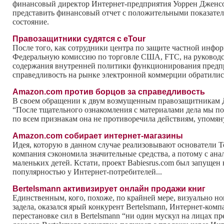
финансовый директор Интернет-предприятия Уоррен Дженсон 
представить финансовый отчет с положительными показателя
состояние.
Правозащитники судятся с eTour
После того, как сотрудники центра по защите частной инф
Федеральную комиссию по торговле США, FTC, на руководс
содержания внутренней политики функционирования предпр
справедливость на рынке электронной коммерции обратились
Amazon.com против борцов за справедливость
В своем обращении к двум возмущенным правозащитникам Джо
“После тщательного ознакомления с материалами дела мы по
по всем признакам она не противоречила действиям, упомян
Amazon.com собирает интернет-магазины
Идея, которую в данном случае реализовывают основатели T
компания сэкономила значительные средства, а потому с ан
маленьких детей. Кстати, проект Babiesrus.com был запущен
популярностью у Интернет-потребителей...
Bertelsmann активизирует онлайн продажи книг
Единственным, кого, похоже, по крайней мере, визуально н
задела, оказался ярый конкурент Bertelsmann, Интернет-ком
перестановке сил в Bertelsmann “ни один мускул на лицах п