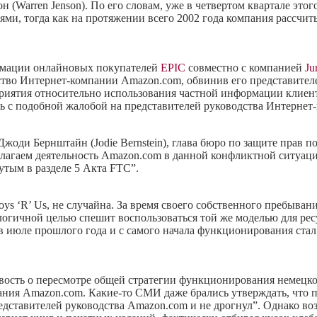
(Warren Jenson). По его словам, уже в четвертом квартале это
ми, тогда как на протяжении всего 2002 года компания рассчит
ормации онлайновых покупателей
EPIC
совместно с компанией
Ju
тво Интернет-компании Amazon.com, обвинив его представителе
иятия относительно использования частной информации клиент
 с подобной жалобой на представителей руководства Интернет-
ди Бернштайн (Jodie Bernstein), глава бюро по защите прав по
лагаем деятельность Amazon.com в данной конфликтной ситуаци
утым в разделе 5 Акта FTC”.
oys ‘R’ Us, не случайна. За время своего собственного пребыва
алогичной целью спешит воспользоваться той же моделью для рес
 в июле прошлого года и с самого начала функционирования ста
овость о пересмотре общей стратегии функционирования немецко
пания Amazon.com. Какие-то СМИ даже брались утверждать, что 
редставителей руководства Amazon.com и не дрогнул”. Однако во