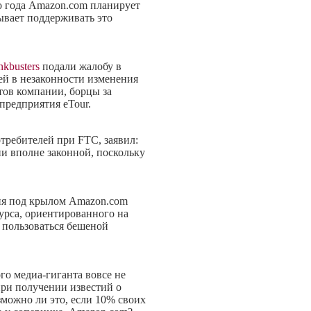
го года Amazon.com планирует
ывает поддерживать это
nkbusters
подали жалобу в
й в незаконности изменения
ов компании, борцы за
предприятия eTour.
требителей при FTC, заявил:
и вполне законной, поскольку
ния под крылом Amazon.com
урса, ориентированного на
л пользоваться бешеной
го медиа-гиганта вовсе не
при получении известий о
зможно ли это, если 10% своих