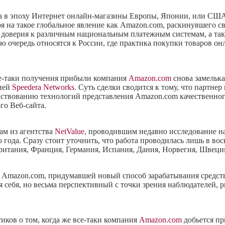
шла в эпоху Интернет онлайн-магазины Европы, Японии, или С
ря на такое глобальное явление как Amazon.com, раскинувшего с
м доверия к различным национальным платежным системам, а та
 очередь относятся к России, где практика покупки товаров он
се-таки получения прибыли компания
Amazon.com
снова замелька
нией
Speedera Networks
. Суть сделки сводится к тому, что партне
ствованию технологий представления Amazon.com качественного
го Веб-сайта.
ам из агентства
NetValue
, проводившим недавно исследование н
года. Сразу стоит уточнить, что работа проводилась лишь в во
британия, Франция, Германия, Испания, Дания, Норвегия, Швец
 Amazon.com, придумавшей новый способ зарабатывания средств
 себя, но весьма перспективный с точки зрения наблюдателей,
иков о том, когда же все-таки компания
Amazon.com
добьется пр