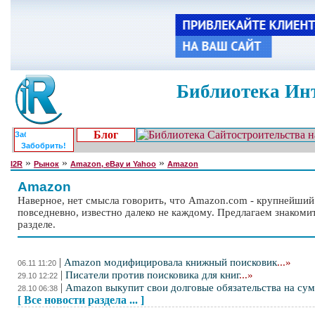
Библиотека Инт
Блог
Забобрить!
»
»
»
I2R
Рынок
Amazon, eBay и Yahoo
Amazon
Amazon
Наверное, нет смысла говорить, что Amazon.com - крупнейший в
повседневно, известно далеко не каждому. Предлагаем знакоми
разделе.
|
Amazon модифицировала книжный поисковик
...»
06.11 11:20
|
Писатели против поисковика для книг
...»
29.10 12:22
|
Amazon выкупит свои долговые обязательства на су
28.10 06:38
[ Все новости раздела ... ]